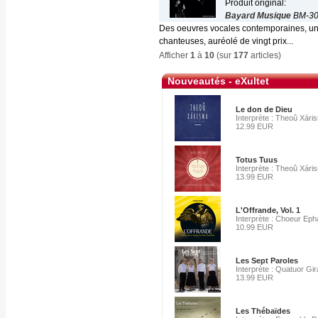
Produit original:
Bayard Musique
BM-30
Des oeuvres vocales contemporaines, une
chanteuses, auréolé de vingt prix...
Afficher
1
à
10
(sur
177
articles)
Nouveautés - eXultet
Le don de Dieu
Interprète : Theoû Xári
12.99 EUR
Totus Tuus
Interprète : Theoû Xári
13.99 EUR
L'Offrande, Vol. 1
Interprète : Choeur Eph
10.99 EUR
Les Sept Paroles
Interprète : Quatuor Gir
13.99 EUR
Les Thébaïdes