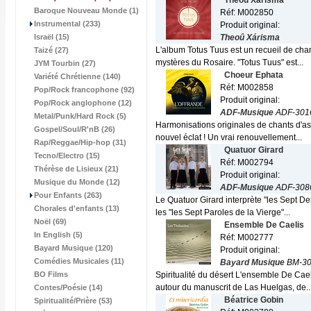
Theoû Xárisma
Baroque Nouveau Monde (1)
Réf: M002850
Instrumental (233)
Produit original:
Israël (15)
Theoû Xárisma
L'album Totus Tuus est un recueil de chan
Taizé (27)
mystères du Rosaire. "Totus Tuus" est...
JYM Tourbin (27)
Choeur Ephata
Variété Chrétienne (140)
Réf: M002858
Pop/Rock francophone (92)
Produit original:
Pop/Rock anglophone (12)
ADF-Musique
ADF-301
Metal/Punk/Hard Rock (5)
Harmonisations originales de chants d'a
Gospel/Soul/R'nB (26)
nouvel éclat ! Un vrai renouvellement...
Rap/Reggae/Hip-hop (31)
Quatuor Girard
Tecno/Electro (15)
Réf: M002794
Thérèse de Lisieux (21)
Produit original:
Musique du Monde (12)
ADF-Musique
ADF-308
Pour Enfants (263)
Le Quatuor Girard interprète "les Sept D
Chorales d'enfants (13)
les "les Sept Paroles de la Vierge"...
Noël (69)
Ensemble De Caelis
In English (5)
Réf: M002777
Bayard Musique (120)
Produit original:
Comédies Musicales (11)
Bayard Musique
BM-30
BO Films
Spiritualité du désert L'ensemble De Cae
autour du manuscrit de Las Huelgas, de..
Contes/Poésie (14)
Béatrice Gobin
Spiritualité/Prière (53)