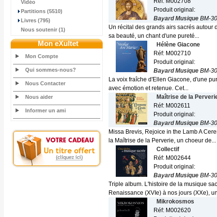
Réf: M002708
Vidéo
Produit original:
Partitions (5510)
Bayard Musique
BM-30
Livres (795)
Un récital des grands airs sacrés autour
Nous soutenir (1)
sa beauté, un chant d'une pureté...
Mon eXultet
Hélène Giacone
Réf: M002710
Mon Compte
Produit original:
Qui sommes-nous?
Bayard Musique
BM-30
La voix fraîche d'Ellen Giacone, d'une pur
Nous Contacter
avec émotion et retenue. Cet...
Maîtrise de la Perveri
Nous aider
Réf: M002611
Informer un ami
Produit original:
Bayard Musique
BM-30
Missa Brevis, Rejoice in the Lamb A Cere
la Maîtrise de la Perverie, un choeur de...
Collectif
Réf: M002644
Produit original:
Bayard Musique
BM-30
Triple album. L'histoire de la musique sa
Renaissance (XVIe) à nos jours (XXe), u
Mikrokosmos
Réf: M002620