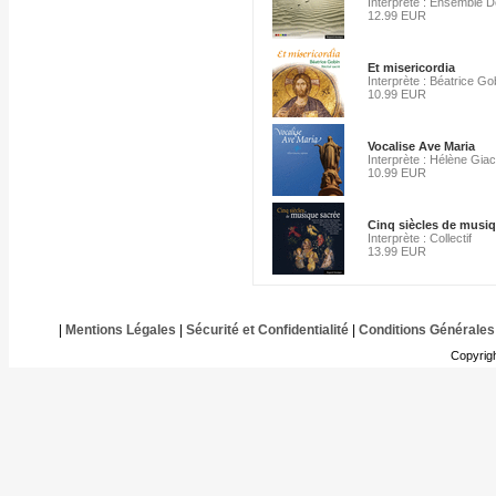
Interprète : Ensemble D
12.99 EUR
Et misericordia
Interprète : Béatrice Go
10.99 EUR
Vocalise Ave Maria
Interprète : Hélène Gia
10.99 EUR
Cinq siècles de musi
Interprète : Collectif
13.99 EUR
|
Mentions Légales
|
Sécurité et Confidentialité
|
Conditions Générales
Copyrig