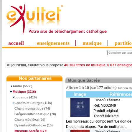
accueil
enseignements
musique
partiti
Aujourd'hui, eXultet vous propose
40 362 titres de musique
,
6 677 enseign
Nos partenaires
Musique Sacrée
Audio (5568)
Afficher
1
à
10
(sur
177
articles)
Trier en cl
Musique
(3116)
Image
Référence
Louange (416)
Theoû Xárisma
Chants et Liturgie (1115)
Réf: M002849
Chant monastique (74)
Produit original:
Grégorien/Monastique (70)
Theoû Xárisma
Chant médiéval (29)
Les morceaux qui composent "Le don de D
Byzantin/Orthodoxe (15)
Dieu en six étapes. Par de multiples...
Musique Sacrée
(177)