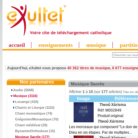
accueil
enseignements
musique
partiti
Aujourd'hui, eXultet vous propose
40 362 titres de musique
,
6 677 enseign
Nos partenaires
Musique Sacrée
Audio (5568)
Afficher
1
à
10
(sur
177
articles)
Trier en cl
Musique
(3116)
Image
Référence
Louange (416)
Theoû Xárisma
Chants et Liturgie (1115)
Réf: M002849
Chant monastique (74)
Produit original:
Grégorien/Monastique (70)
Theoû Xárisma
Chant médiéval (29)
Les morceaux qui composent "Le don de D
Byzantin/Orthodoxe (15)
Dieu en six étapes. Par de multiples...
Musique Sacrée
(177)