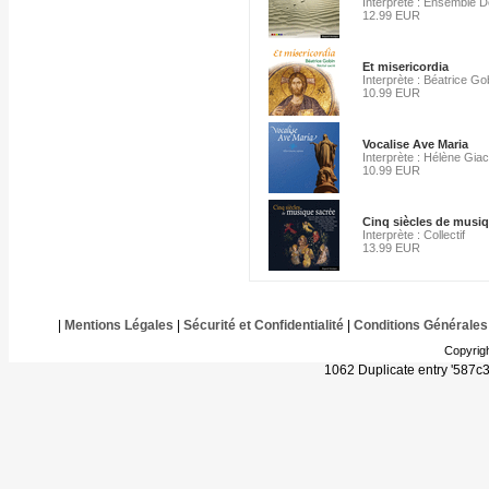
Interprète : Ensemble D
12.99 EUR
Et misericordia
Interprète : Béatrice Go
10.99 EUR
Vocalise Ave Maria
Interprète : Hélène Gia
10.99 EUR
Cinq siècles de musi
Interprète : Collectif
13.99 EUR
|
Mentions Légales
|
Sécurité et Confidentialité
|
Conditions Générales
Copyrig
1062 Duplicate entry '587