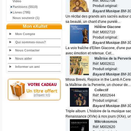
Réf: M002708
Vidéo
Produit original:
Partitions (5510)
Bayard Musique
BM-30
Livres (795)
Un récital des grands airs sacrés autour
Nous soutenir (1)
sa beauté, un chant d'une pureté...
Mon eXultet
Hélène Giacone
Réf: M002710
Mon Compte
Produit original:
Qui sommes-nous?
Bayard Musique
BM-30
La voix fraîche d'Ellen Giacone, d'une pur
Nous Contacter
avec émotion et retenue. Cet...
Maîtrise de la Perveri
Nous aider
Réf: M002611
Informer un ami
Produit original:
Bayard Musique
BM-30
Missa Brevis, Rejoice in the Lamb A Cere
la Maîtrise de la Perverie, un choeur de...
Collectif
Réf: M002644
Produit original:
Bayard Musique
BM-30
Triple album. L'histoire de la musique sa
Renaissance (XVIe) à nos jours (XXe), u
Mikrokosmos
Réf: M002620