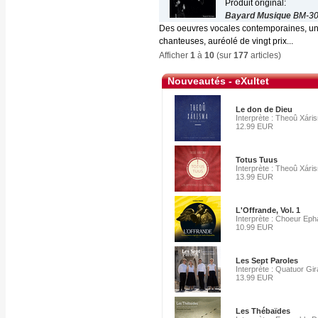
Produit original:
Bayard Musique
BM-30
Des oeuvres vocales contemporaines, une
chanteuses, auréolé de vingt prix...
Afficher
1
à
10
(sur
177
articles)
Nouveautés - eXultet
Le don de Dieu
Interprète : Theoû Xári
12.99 EUR
Totus Tuus
Interprète : Theoû Xári
13.99 EUR
L'Offrande, Vol. 1
Interprète : Choeur Eph
10.99 EUR
Les Sept Paroles
Interprète : Quatuor Gir
13.99 EUR
Les Thébaïdes