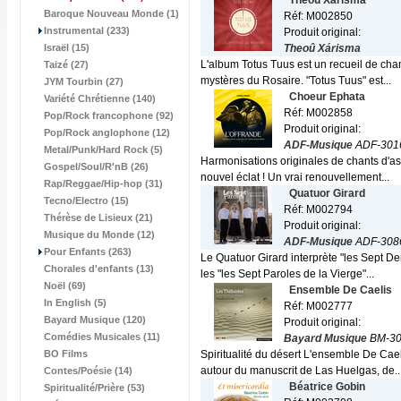
Theoû Xárisma
Baroque Nouveau Monde (1)
Réf: M002850
Instrumental (233)
Produit original:
Israël (15)
Theoû Xárisma
L'album Totus Tuus est un recueil de chan
Taizé (27)
mystères du Rosaire. "Totus Tuus" est...
JYM Tourbin (27)
Choeur Ephata
Variété Chrétienne (140)
Réf: M002858
Pop/Rock francophone (92)
Produit original:
Pop/Rock anglophone (12)
ADF-Musique
ADF-301
Metal/Punk/Hard Rock (5)
Harmonisations originales de chants d'a
Gospel/Soul/R'nB (26)
nouvel éclat ! Un vrai renouvellement...
Rap/Reggae/Hip-hop (31)
Quatuor Girard
Tecno/Electro (15)
Réf: M002794
Thérèse de Lisieux (21)
Produit original:
Musique du Monde (12)
ADF-Musique
ADF-308
Pour Enfants (263)
Le Quatuor Girard interprète "les Sept D
Chorales d'enfants (13)
les "les Sept Paroles de la Vierge"...
Noël (69)
Ensemble De Caelis
In English (5)
Réf: M002777
Bayard Musique (120)
Produit original:
Comédies Musicales (11)
Bayard Musique
BM-30
BO Films
Spiritualité du désert L'ensemble De Cae
autour du manuscrit de Las Huelgas, de..
Contes/Poésie (14)
Béatrice Gobin
Spiritualité/Prière (53)