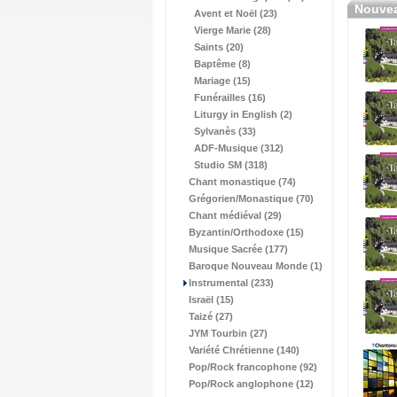
Nouvea
Avent et Noël (23)
Vierge Marie (28)
Saints (20)
Baptême (8)
Mariage (15)
Funérailles (16)
Liturgy in English (2)
Sylvanès (33)
ADF-Musique (312)
Studio SM (318)
Chant monastique (74)
Grégorien/Monastique (70)
Chant médiéval (29)
Byzantin/Orthodoxe (15)
Musique Sacrée (177)
Baroque Nouveau Monde (1)
Instrumental (233)
Israël (15)
Taizé (27)
JYM Tourbin (27)
Variété Chrétienne (140)
Pop/Rock francophone (92)
Pop/Rock anglophone (12)