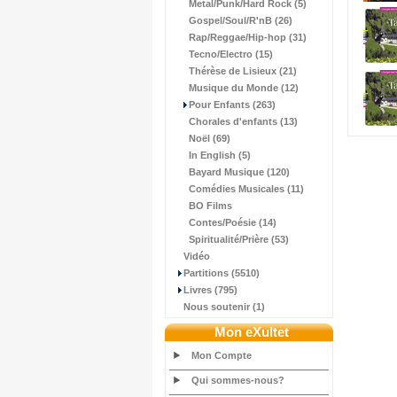
Metal/Punk/Hard Rock (5)
Gospel/Soul/R'nB (26)
Rap/Reggae/Hip-hop (31)
Tecno/Electro (15)
Thérèse de Lisieux (21)
Musique du Monde (12)
Pour Enfants (263)
Chorales d'enfants (13)
Noël (69)
In English (5)
Bayard Musique (120)
Comédies Musicales (11)
BO Films
Contes/Poésie (14)
Spiritualité/Prière (53)
Vidéo
Partitions (5510)
Livres (795)
Nous soutenir (1)
Mon eXultet
Mon Compte
Qui sommes-nous?