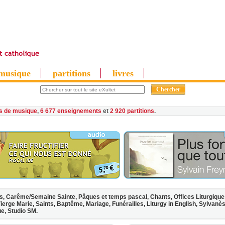
musique
partitions
livres
es de musique
,
6 677 enseignements
et
2 920 partitions
s,
Carême/Semaine Sainte,
Pâques et temps pascal,
Chants,
Offices Liturgiqu
ierge Marie,
Saints,
Baptême,
Mariage,
Funérailles,
Liturgy in English,
Sylvanè
ue,
Studio SM.