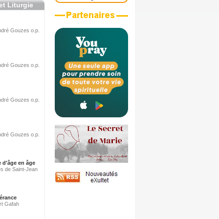
et Liturgie
André Gouzes o.p.
André Gouzes o.p.
André Gouzes o.p.
André Gouzes o.p.
e d'âge en âge
es de Saint-Jean
érance
ert Gafah