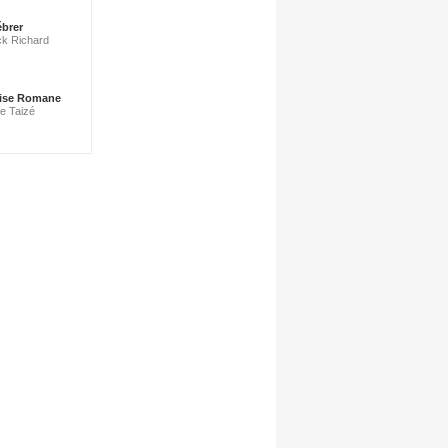
ébrer
ick Richard
glise Romane
de Taizé