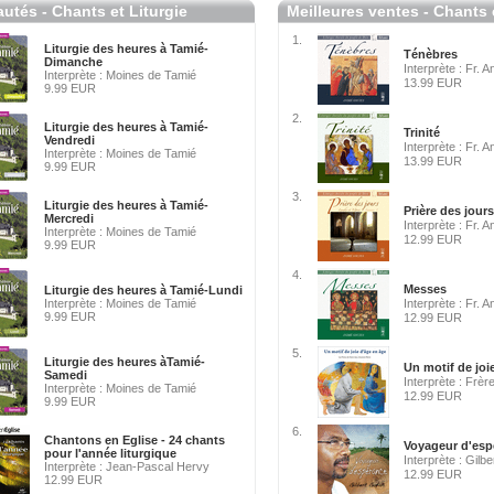
utés - Chants et Liturgie
Meilleures ventes - Chants 
1.
Liturgie des heures à Tamié-
Ténèbres
Dimanche
Interprète : Fr. 
Interprète : Moines de Tamié
13.99 EUR
9.99 EUR
2.
Liturgie des heures à Tamié-
Trinité
Vendredi
Interprète : Fr. 
Interprète : Moines de Tamié
13.99 EUR
9.99 EUR
3.
Liturgie des heures à Tamié-
Prière des jours
Mercredi
Interprète : Fr. 
Interprète : Moines de Tamié
12.99 EUR
9.99 EUR
4.
Messes
Liturgie des heures à Tamié-Lundi
Interprète : Moines de Tamié
Interprète : Fr. 
9.99 EUR
12.99 EUR
5.
Liturgie des heures àTamié-
Un motif de joi
Samedi
Interprète : Frèr
Interprète : Moines de Tamié
12.99 EUR
9.99 EUR
6.
Chantons en Eglise - 24 chants
Voyageur d'esp
pour l'année liturgique
Interprète : Gilb
Interprète : Jean-Pascal Hervy
12.99 EUR
12.99 EUR