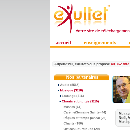
accueil
enseignements
Aujourd'hui, eXultet vous propose
40 362 titr
Nos partenaires
Audio (5568)
Musique
(3116)
Louange (416)
Chants et Liturgie
(1115)
Messes (61)
Carême/Semaine Sainte (44)
Messe
Noël,
V
Pâques et temps pascal (26)
Musiq
Chants (180)
Offices Liturgiques (29)