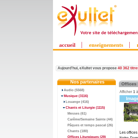
accueil
enseignements
Aujourd'hui, eXultet vous propose
40 362 titr
Nos partenaires
Offices
Audio (5568)
Afficher
1
Musique
(3116)
Imag
Louange (416)
Chants et Liturgie
(1115)
Messes (61)
Carême/Semaine Sainte (44)
Pâques et temps pascal (26)
Chants (180)
Les office
Offices Liturgiques
(29)