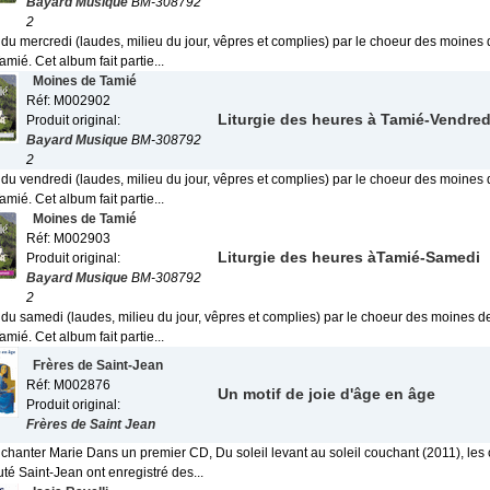
Bayard Musique
BM-308792
2
 du mercredi (laudes, milieu du jour, vêpres et complies) par le choeur des moines 
ié. Cet album fait partie...
Moines de Tamié
Réf: M002902
Liturgie des heures à Tamié-Vendred
Produit original:
Bayard Musique
BM-308792
2
 du vendredi (laudes, milieu du jour, vêpres et complies) par le choeur des moines 
ié. Cet album fait partie...
Moines de Tamié
Réf: M002903
Liturgie des heures àTamié-Samedi
Produit original:
Bayard Musique
BM-308792
2
 du samedi (laudes, milieu du jour, vêpres et complies) par le choeur des moines d
ié. Cet album fait partie...
Frères de Saint-Jean
Réf: M002876
Un motif de joie d'âge en âge
Produit original:
Frères de Saint Jean
 chanter Marie Dans un premier CD, Du soleil levant au soleil couchant (2011), les 
 Saint-Jean ont enregistré des...