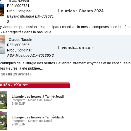
Isaia Ravelli
Réf: M002781
Lourdes : Chants 2024
Produit original:
Bayard Musique
BM-301621
2
on y vienne en procession Les principaux chants et la messe composés pour le thème
4 enregistrés dans la basilique...
Claude Tassin
Réf: M002696
Il viendra, un soir
Produit original:
ADF-Musique
ADF-301365 2
cantiques de la liturgie des heures Cet enregistrement d'hymnes et de cantiques bib
 des Heures, a été publiée...
à
10
(sur
29
articles)
utés - eXultet
Liturgie des heures à Tamié-Jeudi
Interprète : Moines de Tamié
9.99 EUR
Liturgie des heures à Tamié-Mardi
Interprète : Moines de Tamié
9.99 EUR