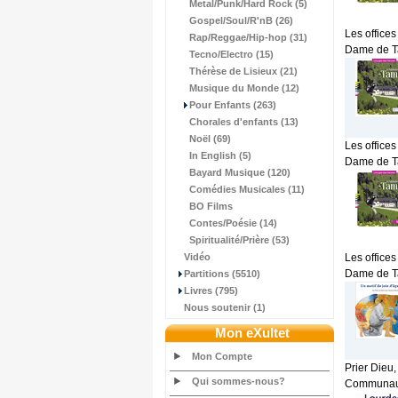
Metal/Punk/Hard Rock (5)
Gospel/Soul/R'nB (26)
Les offices
Rap/Reggae/Hip-hop (31)
Dame de Tam
Tecno/Electro (15)
Thérèse de Lisieux (21)
Musique du Monde (12)
Pour Enfants (263)
Chorales d'enfants (13)
Noël (69)
Les offices
In English (5)
Dame de Tam
Bayard Musique (120)
Comédies Musicales (11)
BO Films
Contes/Poésie (14)
Spiritualité/Prière (53)
Vidéo
Les offices
Dame de Tam
Partitions (5510)
Livres (795)
Nous soutenir (1)
Mon eXultet
Mon Compte
Prier Dieu,
Qui sommes-nous?
Communauté