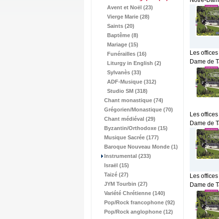
Notre-Dame 
Avent et Noël (23)
Vierge Marie (28)
Saints (20)
Baptême (8)
Mariage (15)
Les offices
Funérailles (16)
Dame de Tam
Liturgy in English (2)
Sylvanès (33)
ADF-Musique (312)
Studio SM (318)
Chant monastique (74)
Grégorien/Monastique (70)
Les offices
Chant médiéval (29)
Dame de Tam
Byzantin/Orthodoxe (15)
Musique Sacrée (177)
Baroque Nouveau Monde (1)
Instrumental (233)
Israël (15)
Taizé (27)
Les offices
JYM Tourbin (27)
Dame de Tam
Variété Chrétienne (140)
Pop/Rock francophone (92)
Pop/Rock anglophone (12)