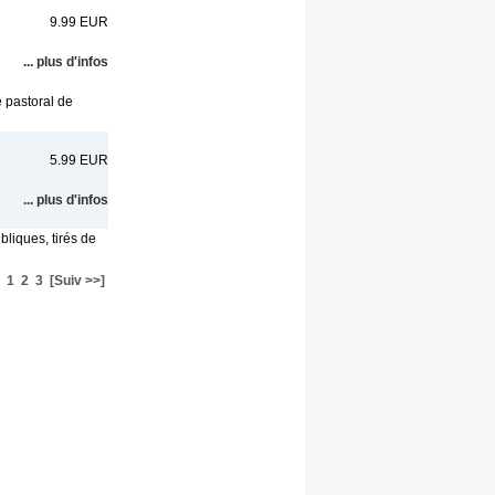
9.99 EUR
... plus d'infos
 pastoral de
5.99 EUR
... plus d'infos
liques, tirés de
1
2
3
[Suiv >>]