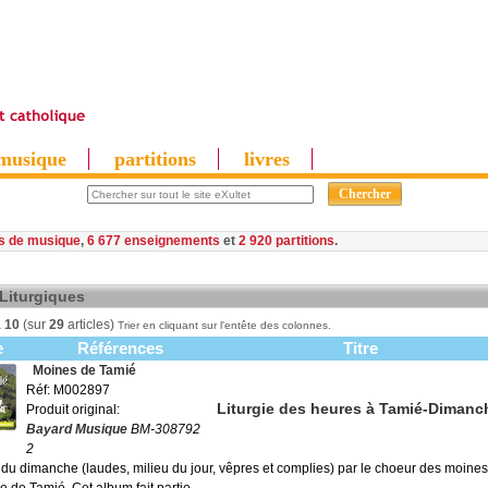
musique
partitions
livres
es de musique
,
6 677 enseignements
et
2 920 partitions
 Liturgiques
à
10
(sur
29
articles)
Trier en cliquant sur l'entête des colonnes.
e
Références
Titre
Moines de Tamié
Réf: M002897
Liturgie des heures à Tamié-Dimanc
Produit original:
Bayard Musique
BM-308792
2
s du dimanche (laudes, milieu du jour, vêpres et complies) par le choeur des moine