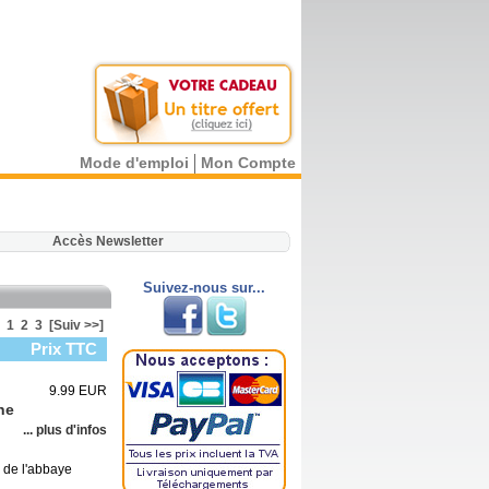
Mode d'emploi
Mon Compte
.
Accès Newsletter
Suivez-nous sur...
1
2
3
[Suiv >>]
Prix TTC
9.99 EUR
he
... plus d'infos
s de l'abbaye