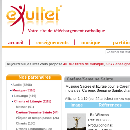
accueil
enseignements
musique
partiti
Aujourd'hui, eXultet vous propose
40 362 titres de musique
,
6 677 enseign
Nos partenaires
Carême/Semaine Sainte
Audio (5568)
Musique Sacrée et liturgie pour le Carê
Musique
(3116)
mots clés: Carême, Semaine Sainte, chant
Louange (416)
Afficher
1
à
10
(sur
44
articles)
Trier en cliq
Chants et Liturgie
(1115)
Image
Références
Messes (61)
Carême/Semaine Sainte
(44)
Be Witness
Pâques et temps pascal (26)
Réf: M002883
Chants (180)
Produit original:
Offices Liturgiques (29)