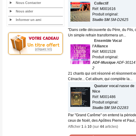
Nous Contacter
Collectif
Réf: M001616
Nous aider
Produit original:
Studio SM
SM-D2625
Informer un ami
"Dans cette découverte du Père, du Fils, d
Un simple refrain transformera un...
Ensemble Vocal
l'Alliance
Réf: M001528
Produit original:
ADF-Musique
ADF-30114
2
21 chants qui ont résonné et résonnent e
Cénacle... Cet album, qui complète la...
Quatuor vocal russe de
Nice
Réf: M001486
Produit original:
Studio SM
SM-D2283
Par "Grand Carême" on entend la période 
ceux de Noël, des Apôtres Pierre et Paul,.
Afficher
1
à
10
(sur
44
articles)