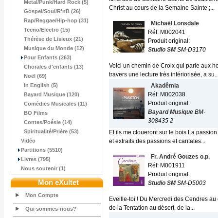
Metal/Punk/Hard Rock (5)
Christ au cours de la Semaine Sainte ;...
Gospel/Soul/R'nB (26)
Rap/Reggae/Hip-hop (31)
Michaël Lonsdale
Tecno/Electro (15)
Réf: M002041
Thérèse de Lisieux (21)
Produit original:
Musique du Monde (12)
Studio SM
SM-D3170
Pour Enfants (263)
Voici un chemin de Croix qui parle aux 
Chorales d'enfants (13)
travers une lecture très intériorisée, a su..
Noël (69)
In English (5)
Akadêmia
Réf: M002038
Bayard Musique (120)
Produit original:
Comédies Musicales (11)
Bayard Musique
BM-
BO Films
308435 2
Contes/Poésie (14)
Spiritualité/Prière (53)
Et ils me cloueront sur le bois La passio
Vidéo
et extraits des passions et cantates...
Partitions (5510)
Fr. André Gouzes o.p.
Livres (795)
Réf: M001911
Nous soutenir (1)
Produit original:
Mon eXultet
Studio SM
SM-D5003
Mon Compte
Eveille-toi ! Du Mercredi des Cendres a
de la Tentation au désert, de la...
Qui sommes-nous?