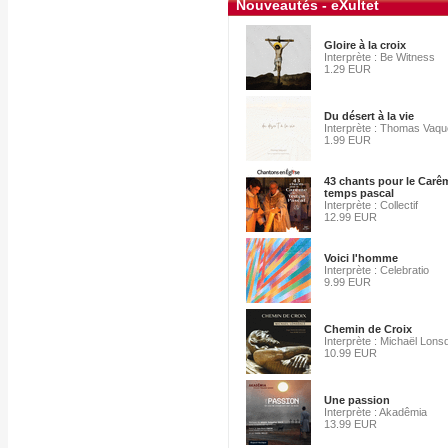
Nouveautés - eXultet
Gloire à la croix
Interprète : Be Witness
1.29 EUR
Du désert à la vie
Interprète : Thomas Vaqu
1.99 EUR
43 chants pour le Carêm
temps pascal
Interprète : Collectif
12.99 EUR
Voici l'homme
Interprète : Celebratio
9.99 EUR
Chemin de Croix
Interprète : Michaël Lons
10.99 EUR
Une passion
Interprète : Akadêmia
13.99 EUR