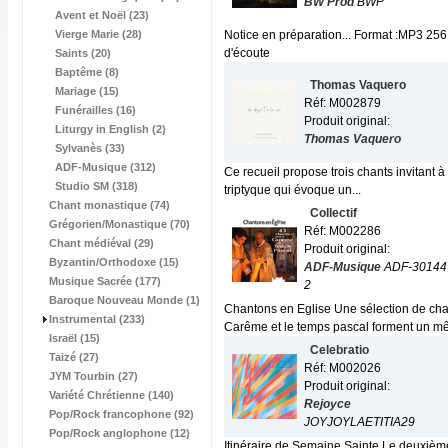
BW Prod
BWP
Avent et Noël (23)
Vierge Marie (28)
Notice en préparation... Format :MP3 256
d'écoute
Saints (20)
Baptême (8)
Thomas Vaquero
Mariage (15)
Réf: M002879
Funérailles (16)
Produit original:
Liturgy in English (2)
Thomas Vaquero
Sylvanès (33)
ADF-Musique (312)
Ce recueil propose trois chants invitant à 
Studio SM (318)
triptyque qui évoque un...
Chant monastique (74)
Collectif
Grégorien/Monastique (70)
Réf: M002286
Chant médiéval (29)
Produit original:
Byzantin/Orthodoxe (15)
ADF-Musique
ADF-30144
Musique Sacrée (177)
2
Baroque Nouveau Monde (1)
Chantons en Eglise Une sélection de cha
Instrumental (233)
Carême et le temps pascal forment un mê
Israël (15)
Celebratio
Taizé (27)
Réf: M002026
JYM Tourbin (27)
Produit original:
Variété Chrétienne (140)
Rejoyce
Pop/Rock francophone (92)
JOYJOYLAETITIA29
Pop/Rock anglophone (12)
Itinéraire de Semaine Sainte Le deuxièm