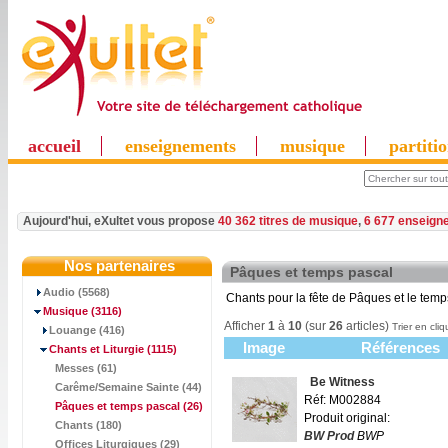
accueil
enseignements
musique
partiti
Aujourd'hui, eXultet vous propose
40 362 titres de musique
,
6 677 enseign
Nos partenaires
Pâques et temps pascal
Audio (5568)
Chants pour la fête de Pâques et le temp
Musique
(3116)
Afficher
1
à
10
(sur
26
articles)
Trier en cliq
Louange (416)
Image
Références
Chants et Liturgie
(1115)
Messes (61)
Be Witness
Carême/Semaine Sainte (44)
Réf: M002884
Pâques et temps pascal
(26)
Produit original:
Chants (180)
BW Prod
BWP
Offices Liturgiques (29)