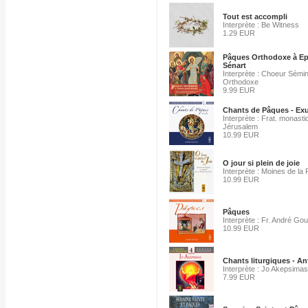
Tout est accompli
Interprète : Be Witness
1.29 EUR
Pâques Orthodoxe à Ep
Sénart
Interprète : Choeur Sémin
Orthodoxe
9.99 EUR
Chants de Pâques - Exu
Interprète : Frat. monast
Jérusalem
10.99 EUR
O jour si plein de joie
Interprète : Moines de la 
10.99 EUR
Pâques
Interprète : Fr. André Go
10.99 EUR
Chants liturgiques - An
Interprète : Jo Akepsimas
7.99 EUR