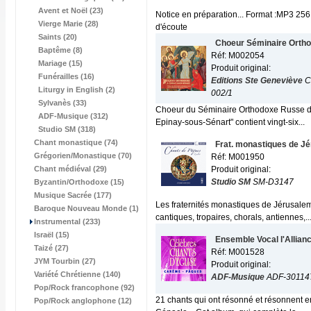
Avent et Noël (23)
Notice en préparation... Format :MP3 256
Vierge Marie (28)
d'écoute
Saints (20)
Choeur Séminaire Orth
Baptême (8)
Réf: M002054
Mariage (15)
Produit original:
Funérailles (16)
Editions Ste Geneviève
C
Liturgy in English (2)
002/1
Sylvanès (33)
Choeur du Séminaire Orthodoxe Russe d'
ADF-Musique (312)
Epinay-sous-Sénart" contient vingt-six...
Studio SM (318)
Chant monastique (74)
Frat. monastiques de J
Grégorien/Monastique (70)
Réf: M001950
Chant médiéval (29)
Produit original:
Studio SM
SM-D3147
Byzantin/Orthodoxe (15)
Musique Sacrée (177)
Les fraternités monastiques de Jérusale
Baroque Nouveau Monde (1)
cantiques, tropaires, chorals, antiennes,..
Instrumental (233)
Israël (15)
Ensemble Vocal l'Allian
Taizé (27)
Réf: M001528
JYM Tourbin (27)
Produit original:
Variété Chrétienne (140)
ADF-Musique
ADF-30114
Pop/Rock francophone (92)
21 chants qui ont résonné et résonnent e
Pop/Rock anglophone (12)