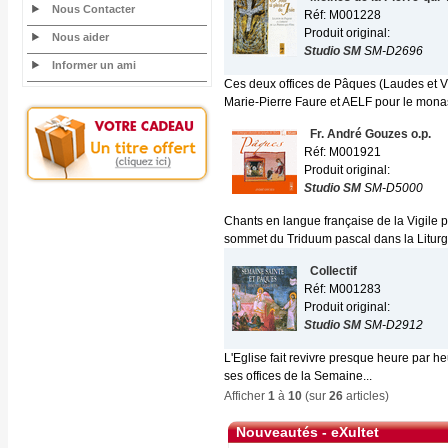
Nous Contacter
Réf: M001228
Produit original:
Nous aider
Studio SM
SM-D2696
Informer un ami
Ces deux offices de Pâques (Laudes et V
Marie-Pierre Faure et AELF pour le monas
Fr. André Gouzes o.p.
Réf: M001921
Produit original:
Studio SM
SM-D5000
Chants en langue française de la Vigile 
sommet du Triduum pascal dans la Liturgi
Collectif
Réf: M001283
Produit original:
Studio SM
SM-D2912
L'Eglise fait revivre presque heure par h
ses offices de la Semaine...
Afficher
1
à
10
(sur
26
articles)
Nouveautés - eXultet