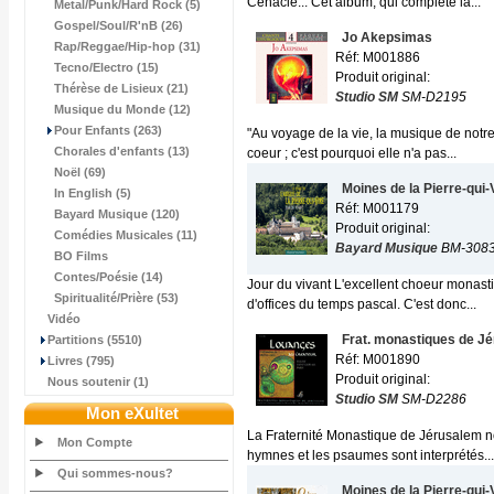
Cénacle... Cet album, qui complète la...
Metal/Punk/Hard Rock (5)
Gospel/Soul/R'nB (26)
Jo Akepsimas
Rap/Reggae/Hip-hop (31)
Réf: M001886
Tecno/Electro (15)
Produit original:
Thérèse de Lisieux (21)
Studio SM
SM-D2195
Musique du Monde (12)
Pour Enfants (263)
"Au voyage de la vie, la musique de notr
Chorales d'enfants (13)
coeur ; c'est pourquoi elle n'a pas...
Noël (69)
Moines de la Pierre-qui-
In English (5)
Réf: M001179
Bayard Musique (120)
Produit original:
Comédies Musicales (11)
Bayard Musique
BM-3083
BO Films
Contes/Poésie (14)
Jour du vivant L'excellent choeur monasti
Spiritualité/Prière (53)
d'offices du temps pascal. C'est donc...
Vidéo
Frat. monastiques de J
Partitions (5510)
Réf: M001890
Livres (795)
Produit original:
Nous soutenir (1)
Studio SM
SM-D2286
Mon eXultet
La Fraternité Monastique de Jérusalem nou
Mon Compte
hymnes et les psaumes sont interprétés...
Qui sommes-nous?
Moines de la Pierre-qui-