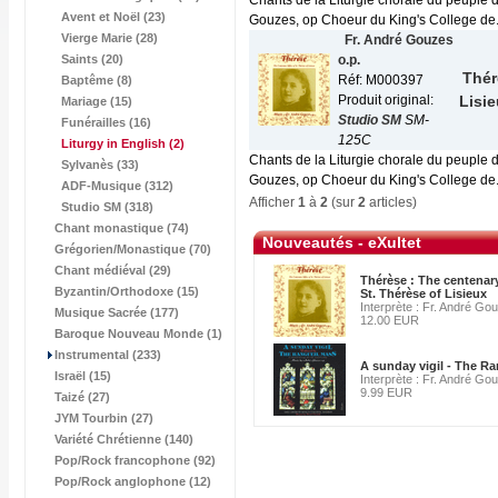
Chants de la Liturgie chorale du peuple 
Avent et Noël (23)
Gouzes, op Choeur du King's College de.
Vierge Marie (28)
Fr. André Gouzes
Saints (20)
o.p.
Thér
Réf: M000397
Baptême (8)
Produit original:
Lisi
Mariage (15)
Studio SM
SM-
Funérailles (16)
125C
Liturgy in English
(2)
Chants de la Liturgie chorale du peuple 
Sylvanès (33)
Gouzes, op Choeur du King's College de.
ADF-Musique (312)
Afficher
1
à
2
(sur
2
articles)
Studio SM (318)
Chant monastique (74)
Nouveautés - eXultet
Grégorien/Monastique (70)
Chant médiéval (29)
Thérèse : The centenary
Byzantin/Orthodoxe (15)
St. Thérèse of Lisieux
Interprète : Fr. André Go
Musique Sacrée (177)
12.00 EUR
Baroque Nouveau Monde (1)
Instrumental (233)
A sunday vigil - The R
Israël (15)
Interprète : Fr. André Go
9.99 EUR
Taizé (27)
JYM Tourbin (27)
Variété Chrétienne (140)
Pop/Rock francophone (92)
Pop/Rock anglophone (12)