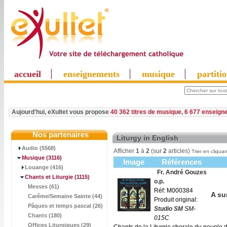
accueil
enseignements
musique
partiti
Aujourd'hui, eXultet vous propose
40 362 titres de musique
,
6 677 enseign
Nos partenaires
Liturgy in English
Audio (5568)
Afficher
1
à
2
(sur
2
articles)
Trier en cliquan
Musique
(3116)
Image
Références
Louange (416)
Fr. André Gouzes
Chants et Liturgie
(1115)
o.p.
Messes (61)
Réf: M000384
A su
Carême/Semaine Sainte (44)
Produit original:
Pâques et temps pascal (26)
Studio SM
SM-
Chants (180)
015C
Offices Liturgiques (29)