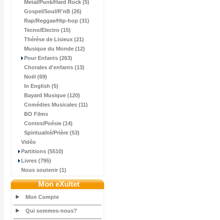
Metal/Punk/Hard Rock (5)
Gospel/Soul/R'nB (26)
Rap/Reggae/Hip-hop (31)
Tecno/Electro (15)
Thérèse de Lisieux (21)
Musique du Monde (12)
Pour Enfants (263)
Chorales d'enfants (13)
Noël (69)
In English (5)
Bayard Musique (120)
Comédies Musicales (11)
BO Films
Contes/Poésie (14)
Spiritualité/Prière (53)
Vidéo
Partitions (5510)
Livres (795)
Nous soutenir (1)
Mon eXultet
Mon Compte
Qui sommes-nous?