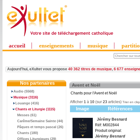
accueil
enseignements
musique
partiti
Aujourd'hui, eXultet vous propose
40 362 titres de musique
,
6 677 enseign
Nos partenaires
Avent et Noël
Audio (5568)
Chants pour l'Avent et Noël
Musique
(3116)
Afficher
1
à
10
(sur
23
articles)
Trier en cliq
Louange (416)
Image
Références
Chants et Liturgie
(1115)
Messes (61)
Jérémy Besnard
Carême/Semaine Sainte (44)
Réf: M002844
Pâques et temps pascal (26)
Produit original:
Chants (180)
Jérémy Besnard
Offices Liturgiques (29)