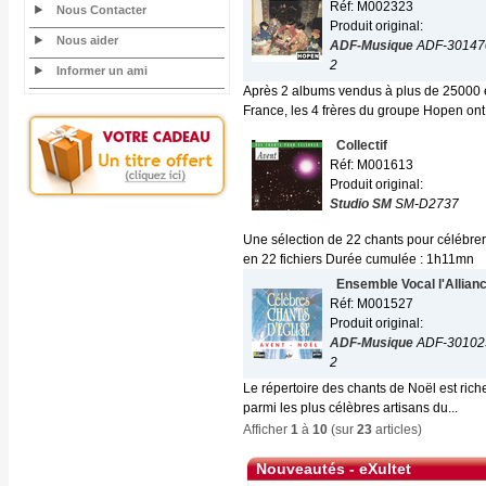
Réf: M002323
Nous Contacter
Produit original:
Nous aider
ADF-Musique
ADF-30147
2
Informer un ami
Après 2 albums vendus à plus de 25000 e
France, les 4 frères du groupe Hopen ont.
Collectif
Réf: M001613
Produit original:
Studio SM
SM-D2737
Une sélection de 22 chants pour célébrer
en 22 fichiers Durée cumulée : 1h11mn
Ensemble Vocal l'Allian
Réf: M001527
Produit original:
ADF-Musique
ADF-30102
2
Le répertoire des chants de Noël est ric
parmi les plus célèbres artisans du...
Afficher
1
à
10
(sur
23
articles)
Nouveautés - eXultet