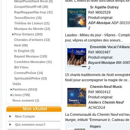
Noël. L'Avent et Noël sont deux temps fort
Metal/Punk/Hard Rock (5)
Gospel/Soul/R'nB (26)
Sr Agathe Dutrey
Rap/Reggae/Hip-hop (31)
Réf: M002529
Produit original:
Tecno/Electro (15)
ADF-Musique
ADF-30153
Thérèse de Lisieux (21)
2
Musique du Monde (12)
Pour Enfants (263)
Laudes - Milieu du jour - Vêpres - Compli
Chorales d'enfants (13)
jour, vêpres et complies des soeurs...
Noël (69)
Ensemble Vocal l'Allian
In English (5)
Réf: M002487
Bayard Musique (120)
Produit original:
Comédies Musicales (11)
Bayard Musique
BM-308
BO Films
2
Contes/Poésie (14)
15 chants traditionnels de Noël enregist
Spiritualité/Prière (53)
Noël pour accompagner la magie de ce...
Vidéo
Chemin-Neuf Music
Partitions (5510)
Réf: M002412
Livres (795)
Produit original:
Nous soutenir (1)
Ateliers Chemin Neuf
ACNCD14
Mon eXultet
La Communauté du Chemin Neuf est heure
Mon Compte
liturgie, intitulé "Emmanuel é, Cadeau de 
Qui sommes-nous?
Hopen