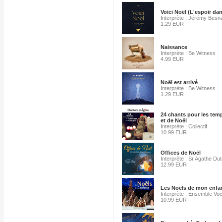
Voici Noël (L'espoir da
Interprète : Jérémy Besn
1.29 EUR
Naissance
Interprète : Be Witness
4.99 EUR
Noël est arrivé
Interprète : Be Witness
1.29 EUR
24 chants pour les tem
et de Noël
Interprète : Collectif
10.99 EUR
Offices de Noël
Interprète : Sr Agathe Du
12.99 EUR
Les Noëls de mon enfa
Interprète : Ensemble Voca
10.99 EUR