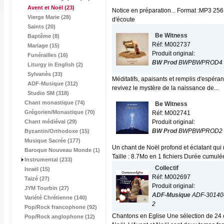
Avent et Noël
(23)
Notice en préparation... Format :MP3 256
Vierge Marie (28)
d'écoute
Saints (20)
Be Witness
Baptême (8)
Réf: M002737
Mariage (15)
Produit original:
Funérailles (16)
BW Prod
BWPBWPROD4
Liturgy in English (2)
Sylvanès (33)
Méditatifs, apaisants et remplis d'espéra
ADF-Musique (312)
revivez le mystère de la naissance de...
Studio SM (318)
Chant monastique (74)
Be Witness
Grégorien/Monastique (70)
Réf: M002741
Chant médiéval (29)
Produit original:
BW Prod
BWPBWPROD2
Byzantin/Orthodoxe (15)
Musique Sacrée (177)
Un chant de Noël profond et éclatant qu
Baroque Nouveau Monde (1)
Taille : 8.7Mo en 1 fichiers Durée cumulée
Instrumental (233)
Collectif
Israël (15)
Réf: M002697
Taizé (27)
Produit original:
JYM Tourbin (27)
ADF-Musique
ADF-30140
Variété Chrétienne (140)
2
Pop/Rock francophone (92)
Chantons en Eglise Une sélection de 24 
Pop/Rock anglophone (12)