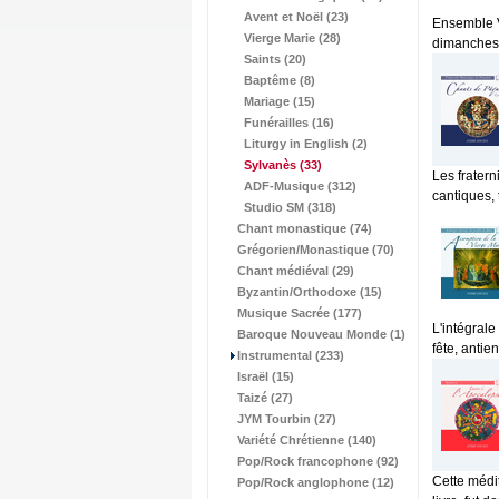
Avent et Noël (23)
Ensemble V
Vierge Marie (28)
dimanches 
Saints (20)
Baptême (8)
Mariage (15)
Funérailles (16)
Liturgy in English (2)
Sylvanès
(33)
Les frater
ADF-Musique (312)
cantiques, 
Studio SM (318)
Chant monastique (74)
Grégorien/Monastique (70)
Chant médiéval (29)
Byzantin/Orthodoxe (15)
Musique Sacrée (177)
L'intégrale
Baroque Nouveau Monde (1)
fête, antie
Instrumental (233)
Israël (15)
Taizé (27)
JYM Tourbin (27)
Variété Chrétienne (140)
Pop/Rock francophone (92)
Cette médit
Pop/Rock anglophone (12)