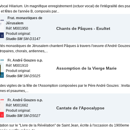
ocal Hilarium. Un magnifique enregistrement (octuor vocal) de l'intégralité des p
et fêtes de l'année B, composés par...
Frat. monastiques de
Jérusalem
Chants de Pâques - Exultet
Réf: M001950
Produit original:
Studio SM
SM-D3147
nités monastiques de Jérusalem chantent Pâques à travers l'oeuvre d'André Gouze
tropaires, chorals, antiennes,...
Fr. André Gouzes o.p.
Réf: M001910
Assomption de la Vierge Marie
Produit original:
Studio SM
SM-D5025
 des vigiles de la fête de l'Assomption composées par le Père André Gouzes : Invit
nnes et psaumes,...
Fr. André Gouzes o.p.
Réf: M001662
Cantate de l'Apocalypse
Produit original:
Studio SM
SM-D5027
ation sur le "Livre de la Révélation" de Saint Jean, écrite à l'occasion du 1900eme