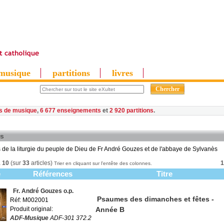
musique
partitions
livres
es de musique
,
6 677 enseignements
et
2 920 partitions
ès
 de la liturgie du peuple de Dieu de Fr André Gouzes et de l'abbaye de Sylvanès
à
10
(sur
33
articles)
1
Trier en cliquant sur l'entête des colonnes.
e
Références
Titre
Fr. André Gouzes o.p.
Psaumes des dimanches et fêtes -
Réf: M002001
Produit original:
Année B
ADF-Musique
ADF-301 372.2