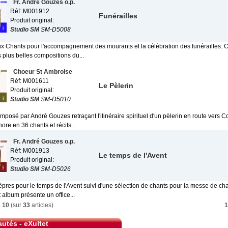
Fr. André Gouzes o.p.
Réf: M001912
Funérailles
Produit original:
Studio SM
SM-D5008
ix Chants pour l'accompagnement des mourants et la célébration des funérailles. 
s plus belles compositions du...
Choeur St Ambroise
Réf: M001611
Le Pèlerin
Produit original:
Studio SM
SM-D5010
mposé par André Gouzes retraçant l'itinéraire spirituel d'un pèlerin en route vers 
ore en 36 chants et récits...
Fr. André Gouzes o.p.
Réf: M001913
Le temps de l'Avent
Produit original:
Studio SM
SM-D5026
vêpres pour le temps de l'Avent suivi d'une sélection de chants pour la messe de 
t album présente un office...
à
10
(sur
33
articles)
1
utés - eXultet