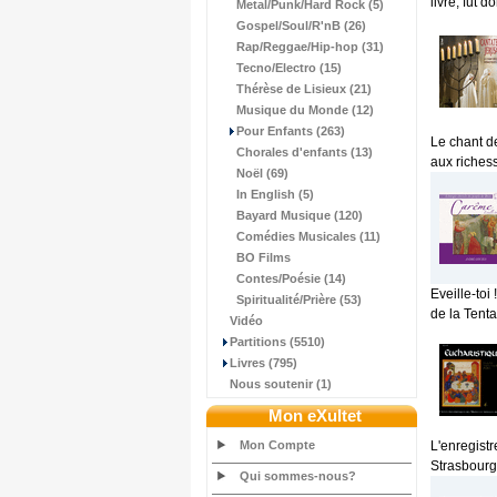
livre, fut 
Metal/Punk/Hard Rock (5)
Gospel/Soul/R'nB (26)
Rap/Reggae/Hip-hop (31)
Tecno/Electro (15)
Thérèse de Lisieux (21)
Musique du Monde (12)
Pour Enfants (263)
Le chant de
Chorales d'enfants (13)
aux richess
Noël (69)
In English (5)
Bayard Musique (120)
Comédies Musicales (11)
BO Films
Contes/Poésie (14)
Eveille-to
Spiritualité/Prière (53)
de la Tenta
Vidéo
Partitions (5510)
Livres (795)
Nous soutenir (1)
Mon eXultet
Mon Compte
L'enregist
Strasbourg)
Qui sommes-nous?