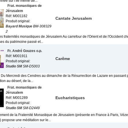
donnée sur l'île même de...
Frat. monastiques de
Jérusalem
Réf: M001182
Cantate Jerusalem
Produit original:
Bayard Musique
BM-308329
2
s fraternités monastiques de Jérusalem Au carrefour de l'Orient et de l'Occident ch
es du patrimoine passé et...
Fr. André Gouzes o.p.
Réf: M001911
Carême
Produit original:
Studio SM
SM-D5003
i ! Du Mercredi des Cendres au dimanche de la Résurrection de Lazare en passant
tion au désert, de la...
Frat. monastiques de
Jérusalem
Eucharistiques
Réf: M001289
Produit original:
Studio SM
SM-D2449
rement de la Fraternité Monastique de Jérusalem (présente en France à Paris, Vézel
 propose une méditation sur le...