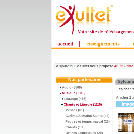
accueil
enseignements
Aujourd'hui, eXultet vous propose
40 362 titr
Nos partenaires
Sylvan
Audio (5568)
Les chants
Musique
(3116)
Afficher
1
Louange (416)
Imag
Chants et Liturgie
(1115)
Messes (61)
Carême/Semaine Sainte (44)
Pâques et temps pascal (26)
Chants (180)
Offices Liturgiques (29)