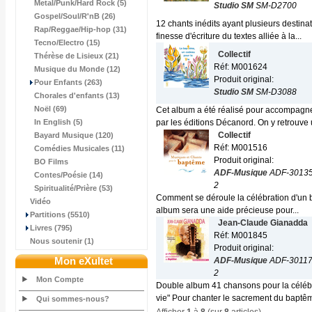
Metal/Punk/Hard Rock (5)
Studio SM
SM-D2700
Gospel/Soul/R'nB (26)
12 chants inédits ayant plusieurs destina
Rap/Reggae/Hip-hop (31)
finesse d'écriture du textes alliée à la...
Tecno/Electro (15)
Collectif
Thérèse de Lisieux (21)
Réf: M001624
Musique du Monde (12)
Produit original:
Pour Enfants (263)
Studio SM
SM-D3088
Chorales d'enfants (13)
Noël (69)
Cet album a été réalisé pour accompagne
In English (5)
par les éditions Décanord. On y retrouve u
Collectif
Bayard Musique (120)
Réf: M001516
Comédies Musicales (11)
Produit original:
BO Films
ADF-Musique
ADF-3013
Contes/Poésie (14)
2
Spiritualité/Prière (53)
Comment se déroule la célébration d'un 
Vidéo
album sera une aide précieuse pour...
Partitions (5510)
Jean-Claude Gianadda
Livres (795)
Réf: M001845
Nous soutenir (1)
Produit original:
Mon eXultet
ADF-Musique
ADF-3011
2
Mon Compte
Double album 41 chansons pour la céléb
vie" Pour chanter le sacrement du baptêm
Qui sommes-nous?