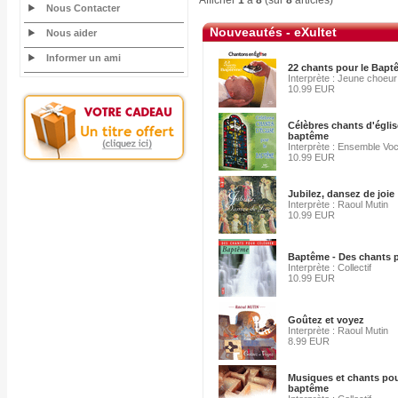
Afficher
1
à
8
(sur
8
articles)
Nous Contacter
Nouveautés - eXultet
Nous aider
Informer un ami
22 chants pour le Bap
Interprète : Jeune choeur 
10.99 EUR
Célèbres chants d'églis
baptême
Interprète : Ensemble Voca
10.99 EUR
Jubilez, dansez de joie
Interprète : Raoul Mutin
10.99 EUR
Baptême - Des chants p
Interprète : Collectif
10.99 EUR
Goûtez et voyez
Interprète : Raoul Mutin
8.99 EUR
Musiques et chants pou
baptême