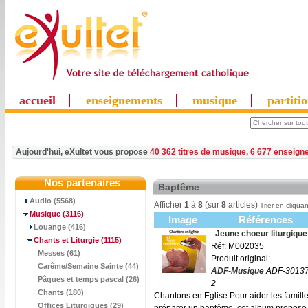
accueil
enseignements
musique
partiti
Aujourd'hui, eXultet vous propose
40 362 titres de musique
,
6 677 enseign
Nos partenaires
Baptême
Audio (5568)
Afficher
1
à
8
(sur
8
articles)
Trier en cliquan
Musique
(3116)
Image
Références
Louange (416)
Jeune choeur liturgique
Chants et Liturgie
(1115)
Réf: M002035
Messes (61)
Produit original:
Carême/Semaine Sainte (44)
ADF-Musique
ADF-3013
Pâques et temps pascal (26)
2
Chants (180)
Chantons en Eglise Pour aider les famille
Offices Liturgiques (29)