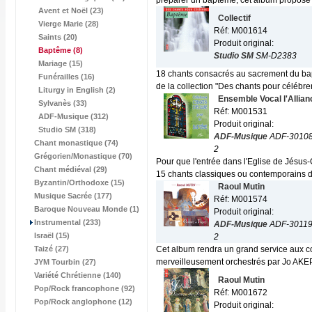
préparer un baptême, cet album propose 
Avent et Noël (23)
Collectif
Vierge Marie (28)
Réf: M001614
Saints (20)
Produit original:
Baptême
(8)
Studio SM
SM-D2383
Mariage (15)
18 chants consacrés au sacrement du bap
Funérailles (16)
de la collection "Des chants pour célébrer"
Liturgy in English (2)
Ensemble Vocal l'Allian
Sylvanès (33)
Réf: M001531
ADF-Musique (312)
Produit original:
Studio SM (318)
ADF-Musique
ADF-3010
Chant monastique (74)
2
Grégorien/Monastique (70)
Pour que l'entrée dans l'Eglise de Jésus
Chant médiéval (29)
15 chants classiques ou contemporains d
Byzantin/Orthodoxe (15)
Raoul Mutin
Musique Sacrée (177)
Réf: M001574
Baroque Nouveau Monde (1)
Produit original:
Instrumental (233)
ADF-Musique
ADF-3011
Israël (15)
2
Taizé (27)
Cet album rendra un grand service aux 
merveilleusement orchestrés par Jo AKEP
JYM Tourbin (27)
Variété Chrétienne (140)
Raoul Mutin
Pop/Rock francophone (92)
Réf: M001672
Pop/Rock anglophone (12)
Produit original: