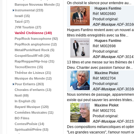
On choisit le silence pour entendre au...
Baroque Nouveau Monde (1)
Hugues Fantino
Instrumental (233)
Réf: M002680
Israël (15)
Produit original:
Taizé (27)
ADF-Musique
ADF-3016
JYM Tourbin (27)
Hugues Fantino revient avec un nouvel a
Variété Chrétienne
(140)
titres inédits enregistrés avec sa fille...
Pop/Rock francophone (92)
Hugues Fantino
Pop/Rock anglophone (12)
Réf: M002698
Metal/Punk/Hard Rock (5)
Produit original:
Gospel/Soul/R'nB (26)
ADF-Musique
ADF-3014
Rap/Reggae/Hip-hop (31)
13 titres et une messe sur les thèmes de l
Tecno/Electro (15)
Dieu. Chanter avec passion l'amour de...
Thérèse de Lisieux (21)
Maxime Piolot
Réf: M002704
Musique du Monde (12)
Produit original:
Pour Enfants (263)
ADF-Musique
ADF-3016
Chorales d'enfants (13)
Nous sommes de passage, apparemment, 
Noël (69)
existe qui peut sauver les années tristes...
In English (5)
Maxime Piolot
Bayard Musique (120)
Réf: M002701
Comédies Musicales (11)
Produit original:
BO Films
ADF-Musique
ADF-3015
Contes/Poésie (14)
Des compositions mélancoliques et optimi
Spiritualité/Prière (53)
"Les grandes vacances", l'amour nourri ou