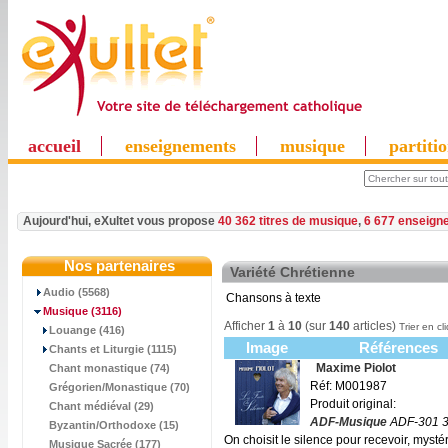
accueil
enseignements
musique
partiti
Aujourd'hui, eXultet vous propose
40 362 titres de musique
,
6 677 enseign
Nos partenaires
Variété Chrétienne
Audio (5568)
Chansons à texte
Musique
(3116)
Afficher
1
à
10
(sur
140
articles)
Trier en cl
Louange (416)
Image
Références
Chants et Liturgie (1115)
Maxime Piolot
Chant monastique (74)
Réf: M001987
Grégorien/Monastique (70)
Produit original:
Chant médiéval (29)
ADF-Musique
ADF-301 3
Byzantin/Orthodoxe (15)
On choisit le silence pour recevoir, mys
Musique Sacrée (177)