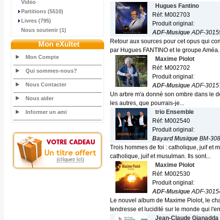
Vidéo
Hugues Fantino
Partitions (5510)
Réf: M002703
Livres (795)
Produit original:
Nous soutenir (1)
ADF-Musique
ADF-3015
Retour aux sources pour cet opus qui co
Mon eXultet
par Hugues FANTINO et le groupe Améa..
Mon Compte
Maxime Piolot
Réf: M002702
Qui sommes-nous?
Produit original:
Nous Contacter
ADF-Musique
ADF-3015
Un arbre m'a donné son ombre dans le dése
Nous aider
les autres, que pourrais-je...
trio Ensemble
Informer un ami
Réf: M002540
Produit original:
Bayard Musique
BM-308
Trois hommes de foi : catholique, juif et
catholique, juif et musulman. Ils sont...
Maxime Piolot
Réf: M002530
Produit original:
ADF-Musique
ADF-3015
Le nouvel album de Maxime Piolot, le ch
tendresse et lucidité sur le monde qui l'en
Jean-Claude Gianadda