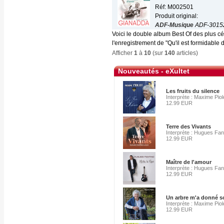
Réf: M002501
Produit original:
ADF-Musique
ADF-3015
Voici le double album Best Of des plus 
l'enregistrement de "Qu'il est formidable d'
Afficher
1
à
10
(sur
140
articles)
Nouveautés - eXultet
Les fruits du silence
Interprète : Maxime Piol
12.99 EUR
Terre des Vivants
Interprète : Hugues Fan
12.99 EUR
Maître de l'amour
Interprète : Hugues Fan
12.99 EUR
Un arbre m'a donné 
Interprète : Maxime Piol
12.99 EUR