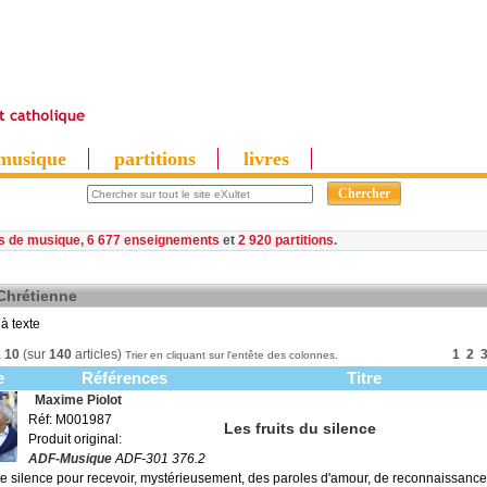
musique
partitions
livres
es de musique
,
6 677 enseignements
et
2 920 partitions
 Chrétienne
à texte
à
10
(sur
140
articles)
1
2
Trier en cliquant sur l'entête des colonnes.
e
Références
Titre
Maxime Piolot
Réf: M001987
Les fruits du silence
Produit original:
ADF-Musique
ADF-301 376.2
 le silence pour recevoir, mystérieusement, des paroles d'amour, de reconnaissance