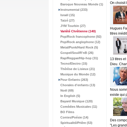
On choisit 
Baroque Nouveau Monde (1)
Instrumental (233)
Israël (15)
Taizé (27)
JYM Tourbin (27)
Hugues Fan
Variété Chrétienne
(140)
titres inédi
Pop/Rock francophone (92)
Pop/Rock anglophone (12)
Metal/Punk/Hard Rock (5)
Gospel/Soul/R'nB (26)
Rap/Reggae/Hip-hop (31)
13 titres e
Tecno/Electro (15)
Dieu. Chan
Thérèse de Lisieux (21)
Musique du Monde (12)
Pour Enfants (263)
Chorales d'enfants (13)
Nous somme
Noël (69)
existe qui 
In English (5)
Bayard Musique (120)
Comédies Musicales (11)
BO Films
Contes/Poésie (14)
Des compos
Spiritualité/Prière (53)
"Les grande