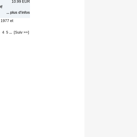
10.99 EUR
Of
... plus d'infos
 1977 et
3
4
5
...
[Suiv >>]