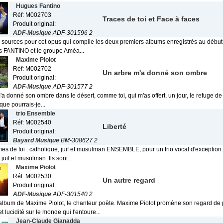
Hugues Fantino
Réf: M002703
Traces de toi et Face à faces
Produit original:
ADF-Musique
ADF-301596 2
 sources pour cet opus qui compile les deux premiers albums enregistrés au débu
 FANTINO et le groupe Améa...
Maxime Piolot
Réf: M002702
Un arbre m'a donné son ombre
Produit original:
ADF-Musique
ADF-301577 2
a donné son ombre dans le désert, comme toi, qui m'as offert, un jour, le refuge d
 que pourrais-je...
trio Ensemble
Réf: M002540
Liberté
Produit original:
Bayard Musique
BM-308627 2
s de foi : catholique, juif et musulman ENSEMBLE, pour un trio vocal d'exception. 
juif et musulman. Ils sont...
Maxime Piolot
Réf: M002530
Un autre regard
Produit original:
ADF-Musique
ADF-301540 2
album de Maxime Piolot, le chanteur poète. Maxime Piolot promène son regard de
t lucidité sur le monde qui l'entoure...
Jean-Claude Gianadda