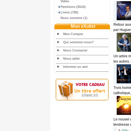
Vidéo
Partitions (5510)
Livres (795)
Nous soutenir (1)
Retour aux
Mon eXultet
par Hugues
Mon Compte
Qui sommes-nous?
Nous Contacter
Un arbre m'
Nous aider
les autres,
Informer un ami
Trois homme
catholique, 
Le nouvel 
tendresse e