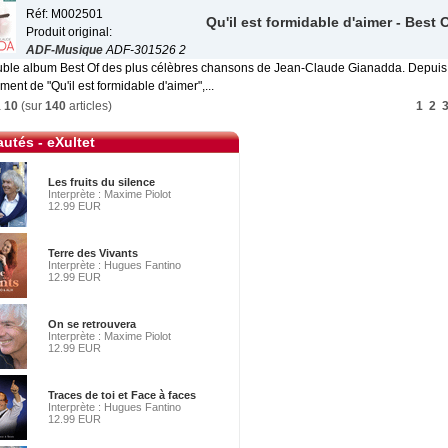
Réf: M002501
Qu'il est formidable d'aimer - Best 
Produit original:
ADF-Musique
ADF-301526 2
ouble album Best Of des plus célèbres chansons de Jean-Claude Gianadda. Depuis
ement de "Qu'il est formidable d'aimer",...
à
10
(sur
140
articles)
1
2
utés - eXultet
Les fruits du silence
Interprète : Maxime Piolot
12.99 EUR
Terre des Vivants
Interprète : Hugues Fantino
12.99 EUR
On se retrouvera
Interprète : Maxime Piolot
12.99 EUR
Traces de toi et Face à faces
Interprète : Hugues Fantino
12.99 EUR