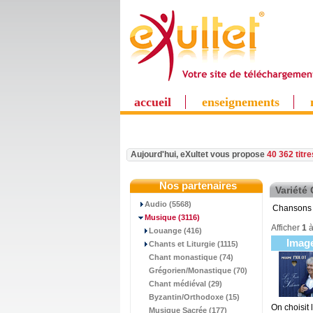
accueil
enseignements
Aujourd'hui, eXultet vous propose
40 362 titr
Nos partenaires
Variété
Audio (5568)
Chansons 
Musique
(3116)
Afficher
1
Louange (416)
Imag
Chants et Liturgie (1115)
Chant monastique (74)
Grégorien/Monastique (70)
Chant médiéval (29)
Byzantin/Orthodoxe (15)
On choisit
Musique Sacrée (177)