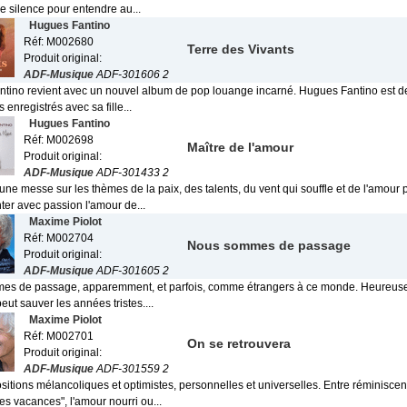
le silence pour entendre au...
Hugues Fantino
Réf: M002680
Terre des Vivants
Produit original:
ADF-Musique
ADF-301606 2
tino revient avec un nouvel album de pop louange incarné. Hugues Fantino est de
ts enregistrés avec sa fille...
Hugues Fantino
Réf: M002698
Maître de l'amour
Produit original:
ADF-Musique
ADF-301433 2
t une messe sur les thèmes de la paix, des talents, du vent qui souffle et de l'amou
ter avec passion l'amour de...
Maxime Piolot
Réf: M002704
Nous sommes de passage
Produit original:
ADF-Musique
ADF-301605 2
s de passage, apparemment, et parfois, comme étrangers à ce monde. Heureuse
peut sauver les années tristes....
Maxime Piolot
Réf: M002701
On se retrouvera
Produit original:
ADF-Musique
ADF-301559 2
itions mélancoliques et optimistes, personnelles et universelles. Entre réminisce
s vacances", l'amour nourri ou...