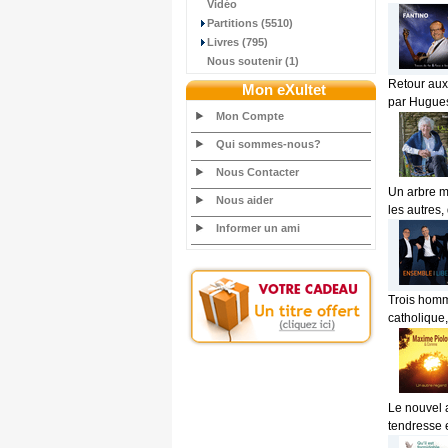
Vidéo
Partitions (5510)
Livres (795)
Nous soutenir (1)
Retour aux
Mon eXultet
par Hugues
Mon Compte
Qui sommes-nous?
Nous Contacter
Un arbre m'
Nous aider
les autres,
Informer un ami
Trois homme
catholique, 
Le nouvel 
tendresse e