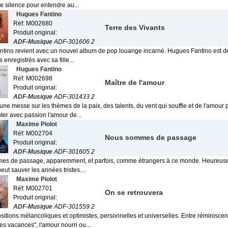
le silence pour entendre au...
Hugues Fantino
Réf: M002680
Terre des Vivants
Produit original:
ADF-Musique
ADF-301606 2
tino revient avec un nouvel album de pop louange incarné. Hugues Fantino est de
ts enregistrés avec sa fille...
Hugues Fantino
Réf: M002698
Maître de l'amour
Produit original:
ADF-Musique
ADF-301433 2
t une messe sur les thèmes de la paix, des talents, du vent qui souffle et de l'amou
ter avec passion l'amour de...
Maxime Piolot
Réf: M002704
Nous sommes de passage
Produit original:
ADF-Musique
ADF-301605 2
s de passage, apparemment, et parfois, comme étrangers à ce monde. Heureuse
peut sauver les années tristes....
Maxime Piolot
Réf: M002701
On se retrouvera
Produit original:
ADF-Musique
ADF-301559 2
itions mélancoliques et optimistes, personnelles et universelles. Entre réminisce
s vacances", l'amour nourri ou...