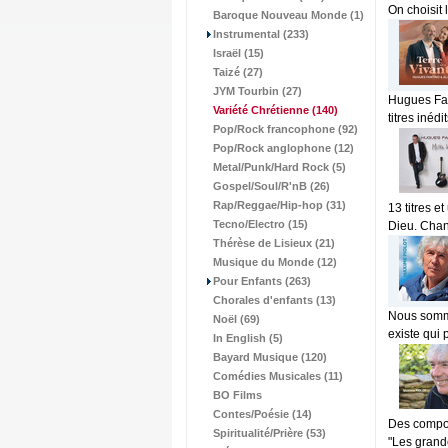
On choisit 
Baroque Nouveau Monde (1)
Instrumental (233)
Israël (15)
Taizé (27)
JYM Tourbin (27)
Hugues Fan
Variété Chrétienne
(140)
titres inédi
Pop/Rock francophone (92)
Pop/Rock anglophone (12)
Metal/Punk/Hard Rock (5)
Gospel/Soul/R'nB (26)
Rap/Reggae/Hip-hop (31)
13 titres e
Tecno/Electro (15)
Dieu. Chan
Thérèse de Lisieux (21)
Musique du Monde (12)
Pour Enfants (263)
Chorales d'enfants (13)
Nous somme
Noël (69)
existe qui 
In English (5)
Bayard Musique (120)
Comédies Musicales (11)
BO Films
Contes/Poésie (14)
Des compos
Spiritualité/Prière (53)
"Les grande