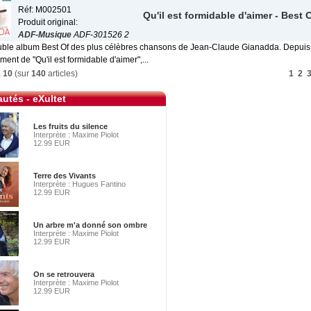
Réf: M002501
Qu'il est formidable d'aimer - Best 
Produit original:
ADF-Musique
ADF-301526 2
ouble album Best Of des plus célèbres chansons de Jean-Claude Gianadda. Depuis
ement de "Qu'il est formidable d'aimer",...
à
10
(sur
140
articles)
1
2
utés - eXultet
Les fruits du silence
Interprète : Maxime Piolot
12.99 EUR
Terre des Vivants
Interprète : Hugues Fantino
12.99 EUR
Un arbre m'a donné son ombre
Interprète : Maxime Piolot
12.99 EUR
On se retrouvera
Interprète : Maxime Piolot
12.99 EUR