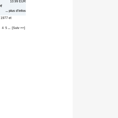
10.99 EUR
Of
... plus d'infos
 1977 et
3
4
5
...
[Suiv >>]