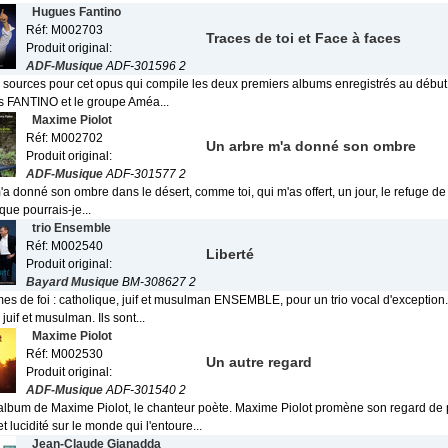
Hugues Fantino
Réf: M002703
Traces de toi et Face à faces
Produit original:
ADF-Musique
ADF-301596 2
 sources pour cet opus qui compile les deux premiers albums enregistrés au débu
 FANTINO et le groupe Améa...
Maxime Piolot
Réf: M002702
Un arbre m'a donné son ombre
Produit original:
ADF-Musique
ADF-301577 2
a donné son ombre dans le désert, comme toi, qui m'as offert, un jour, le refuge d
 que pourrais-je...
trio Ensemble
Réf: M002540
Liberté
Produit original:
Bayard Musique
BM-308627 2
s de foi : catholique, juif et musulman ENSEMBLE, pour un trio vocal d'exception. 
juif et musulman. Ils sont...
Maxime Piolot
Réf: M002530
Un autre regard
Produit original:
ADF-Musique
ADF-301540 2
album de Maxime Piolot, le chanteur poète. Maxime Piolot promène son regard de
t lucidité sur le monde qui l'entoure...
Jean-Claude Gianadda