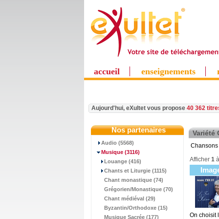
accueil
enseignements
Aujourd'hui, eXultet vous propose
40 362 titr
Nos partenaires
Variété
Audio (5568)
Chansons 
Musique
(3116)
Afficher
1
Louange (416)
Imag
Chants et Liturgie (1115)
Chant monastique (74)
Grégorien/Monastique (70)
Chant médiéval (29)
Byzantin/Orthodoxe (15)
On choisit
Musique Sacrée (177)