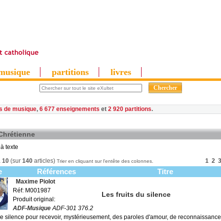
musique
partitions
livres
es de musique
,
6 677 enseignements
et
2 920 partitions
 Chrétienne
à texte
à
10
(sur
140
articles)
1
2
Trier en cliquant sur l'entête des colonnes.
e
Références
Titre
Maxime Piolot
Réf: M001987
Les fruits du silence
Produit original:
ADF-Musique
ADF-301 376.2
 le silence pour recevoir, mystérieusement, des paroles d'amour, de reconnaissance