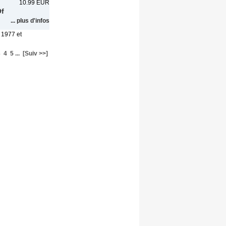
10.99 EUR
Of
... plus d'infos
 1977 et
3
4
5
...
[Suiv >>]