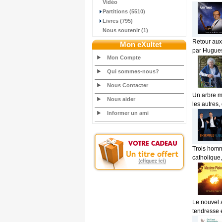
Vidéo
Partitions (5510)
Livres (795)
Nous soutenir (1)
Retour aux
Mon eXultet
par Hugues
Mon Compte
Qui sommes-nous?
Nous Contacter
Un arbre m'
Nous aider
les autres,
Informer un ami
Trois homme
catholique, 
Le nouvel 
tendresse e