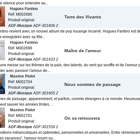
le silence pour entendre au...
Hugues Fantino
Réf: M002680
Terre des Vivants
Produit original:
ADF-Musique
ADF-301606 2
tino revient avec un nouvel album de pop louange incarné. Hugues Fantino est de
ts enregistrés avec sa fille...
Hugues Fantino
Réf: M002698
Maître de l'amour
Produit original:
ADF-Musique
ADF-301433 2
t une messe sur les thèmes de la paix, des talents, du vent qui souffle et de l'amou
ter avec passion l'amour de...
Maxime Piolot
Réf: M002704
Nous sommes de passage
Produit original:
ADF-Musique
ADF-301605 2
s de passage, apparemment, et parfois, comme étrangers à ce monde. Heureuse
peut sauver les années tristes....
Maxime Piolot
Réf: M002701
On se retrouvera
Produit original:
ADF-Musique
ADF-301559 2
itions mélancoliques et optimistes, personnelles et universelles. Entre réminisce
s vacances", l'amour nourri ou...