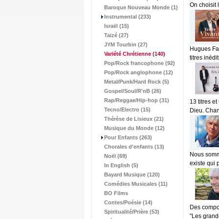
On choisit 
Baroque Nouveau Monde (1)
Instrumental (233)
Israël (15)
Taizé (27)
JYM Tourbin (27)
Hugues Fan
Variété Chrétienne
(140)
titres inédi
Pop/Rock francophone (92)
Pop/Rock anglophone (12)
Metal/Punk/Hard Rock (5)
Gospel/Soul/R'nB (26)
Rap/Reggae/Hip-hop (31)
13 titres e
Tecno/Electro (15)
Dieu. Chan
Thérèse de Lisieux (21)
Musique du Monde (12)
Pour Enfants (263)
Chorales d'enfants (13)
Nous somme
Noël (69)
existe qui 
In English (5)
Bayard Musique (120)
Comédies Musicales (11)
BO Films
Contes/Poésie (14)
Des compos
Spiritualité/Prière (53)
"Les grande