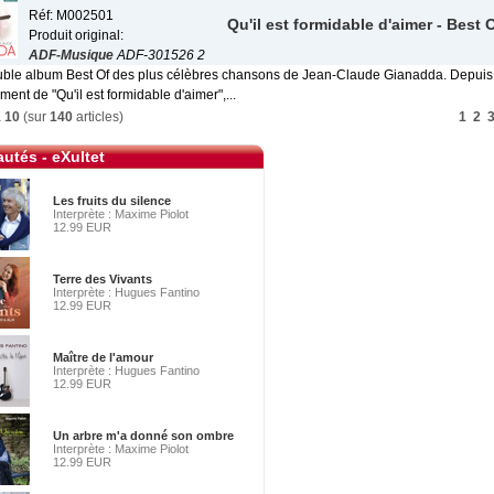
Réf: M002501
Qu'il est formidable d'aimer - Best 
Produit original:
ADF-Musique
ADF-301526 2
ouble album Best Of des plus célèbres chansons de Jean-Claude Gianadda. Depuis
ement de "Qu'il est formidable d'aimer",...
à
10
(sur
140
articles)
1
2
utés - eXultet
Les fruits du silence
Interprète : Maxime Piolot
12.99 EUR
Terre des Vivants
Interprète : Hugues Fantino
12.99 EUR
Maître de l'amour
Interprète : Hugues Fantino
12.99 EUR
Un arbre m'a donné son ombre
Interprète : Maxime Piolot
12.99 EUR