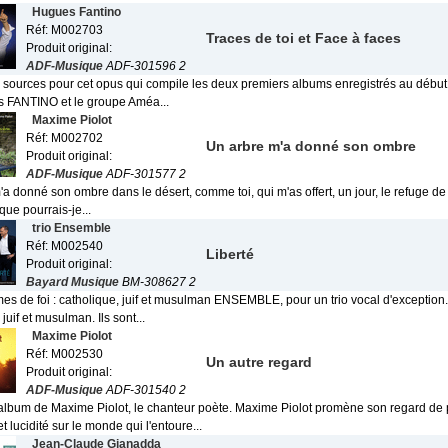
Hugues Fantino
Réf: M002703
Traces de toi et Face à faces
Produit original:
ADF-Musique
ADF-301596 2
 sources pour cet opus qui compile les deux premiers albums enregistrés au débu
 FANTINO et le groupe Améa...
Maxime Piolot
Réf: M002702
Un arbre m'a donné son ombre
Produit original:
ADF-Musique
ADF-301577 2
a donné son ombre dans le désert, comme toi, qui m'as offert, un jour, le refuge d
 que pourrais-je...
trio Ensemble
Réf: M002540
Liberté
Produit original:
Bayard Musique
BM-308627 2
s de foi : catholique, juif et musulman ENSEMBLE, pour un trio vocal d'exception. 
juif et musulman. Ils sont...
Maxime Piolot
Réf: M002530
Un autre regard
Produit original:
ADF-Musique
ADF-301540 2
album de Maxime Piolot, le chanteur poète. Maxime Piolot promène son regard de
t lucidité sur le monde qui l'entoure...
Jean-Claude Gianadda