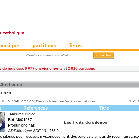
musique
partitions
livres
es de musique
,
6 677 enseignements
et
2 920 partitions
 Chrétienne
à texte
à
10
(sur
140
articles)
1
2
Trier en cliquant sur l'entête des colonnes.
e
Références
Titre
Maxime Piolot
Réf: M001987
Les fruits du silence
Produit original:
ADF-Musique
ADF-301 376.2
 le silence pour recevoir, mystérieusement, des paroles d'amour, de reconnaissance