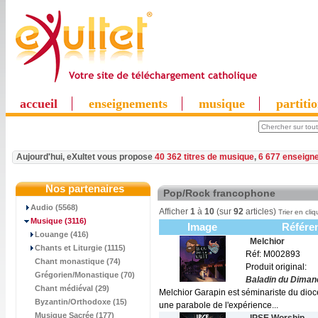
accueil
enseignements
musique
partiti
Aujourd'hui, eXultet vous propose
40 362 titres de musique
,
6 677 enseign
Nos partenaires
Pop/Rock francophone
Audio (5568)
Afficher
1
à
10
(sur
92
articles)
Trier en cliq
Musique
(3116)
Image
Référe
Louange (416)
Melchior
Chants et Liturgie (1115)
Réf: M002893
Chant monastique (74)
Produit original:
Grégorien/Monastique (70)
Baladin du Diman
Chant médiéval (29)
Melchior Garapin est séminariste du diocè
Byzantin/Orthodoxe (15)
une parabole de l'expérience...
Musique Sacrée (177)