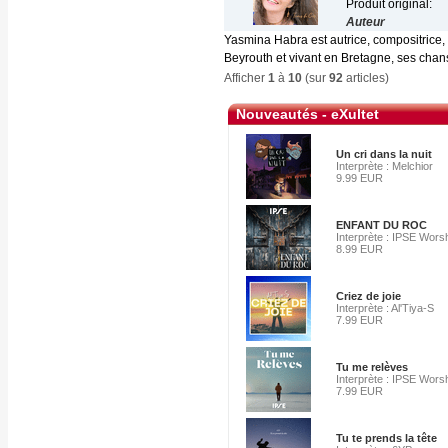
Produit original:
Auteur
Yasmina Habra est autrice, compositrice, 
Beyrouth et vivant en Bretagne, ses chan
Afficher
1
à
10
(sur
92
articles)
Nouveautés - eXultet
Un cri dans la nuit
Interprète : Melchior
9.99 EUR
ENFANT DU ROC
Interprète : IPSE Wors
8.99 EUR
Criez de joie
Interprète : Al'Tiya-S
7.99 EUR
Tu me relèves
Interprète : IPSE Wors
7.99 EUR
Tu te prends la tête