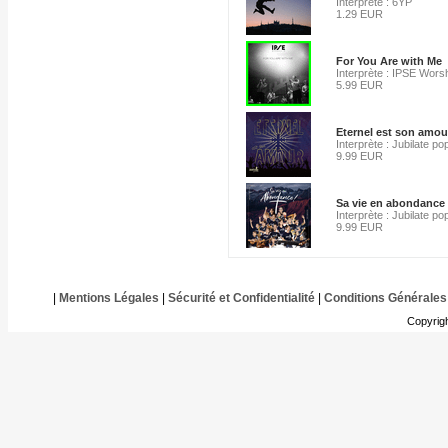
Interprète : 6YP
1.29 EUR
For You Are with Me
Interprète : IPSE Wors
5.99 EUR
Eternel est son amou
Interprète : Jubilate p
9.99 EUR
Sa vie en abondance
Interprète : Jubilate p
9.99 EUR
|
Mentions Légales
|
Sécurité et Confidentialité
|
Conditions Générales
Copyrig