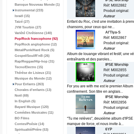
IPSE Worship
Baroque Nouveau Monde (1)
Réf: M002882
Instrumental (233)
Produit original:
Israël (15)
Auteur
Enfant du Roc, c'est une invitation à pren
Taizé (27)
chansons, pour ceux qui ne...
JYM Tourbin (27)
Al'Tiya-S
Variété Chrétienne (140)
Réf: M002867
Pop/Rock francophone
(92)
Produit original:
Pop/Rock anglophone (12)
Auteur
Metal/Punk/Hard Rock (5)
Album de louange vibrant et festif, une vér
Gospel/Soul/R'nB (26)
entraînants et des paroles...
Rap/Reggae/Hip-hop (31)
IPSE Worship
Tecno/Electro (15)
Réf: M002855
Thérèse de Lisieux (21)
Produit original:
Musique du Monde (12)
Auteur
Pour Enfants (263)
For you are with me est le premier Album d
Chorales d'enfants (13)
confinement. Son titre en anglais...
Noël (69)
IPSE Worship
In English (5)
Réf: M002856
Bayard Musique (120)
Produit original:
Comédies Musicales (11)
Auteur
BO Films
"Tu me relèves", deuxième album d'IPSE Wor
manque de force, et nous invite à...
Contes/Poésie (14)
6YP
Spiritualité/Prière (53)