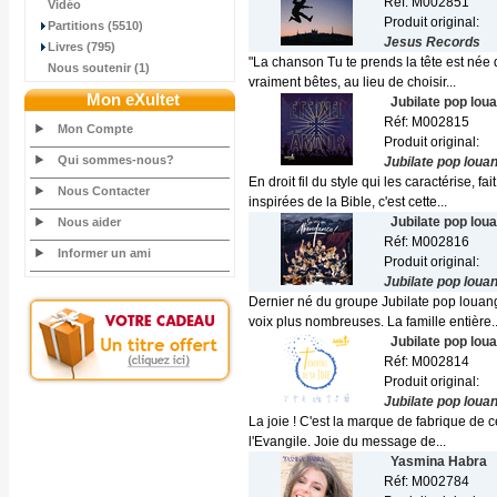
Réf: M002851
Vidéo
Produit original:
Partitions (5510)
Jesus Records
Livres (795)
"La chanson Tu te prends la tête est née 
Nous soutenir (1)
vraiment bêtes, au lieu de choisir...
Mon eXultet
Jubilate pop lou
Réf: M002815
Mon Compte
Produit original:
Qui sommes-nous?
Jubilate pop loua
En droit fil du style qui les caractérise, 
Nous Contacter
inspirées de la Bible, c'est cette...
Jubilate pop lou
Nous aider
Réf: M002816
Informer un ami
Produit original:
Jubilate pop loua
Dernier né du groupe Jubilate pop louang
voix plus nombreuses. La famille entière..
Jubilate pop lou
Réf: M002814
Produit original:
Jubilate pop loua
La joie ! C'est la marque de fabrique de 
l'Evangile. Joie du message de...
Yasmina Habra
Réf: M002784