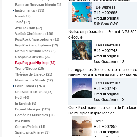
Baroque Nouveau Monde (1)
Be Witness
Instrumental (233)
Réf: M002885
Israël (15)
Produit original:
Taizé (27)
BW Prod
BWP
JYM Tourbin (27)
Notice en préparation... Format :MP3 256
Variété Chrétienne (140)
d'écoute
Pop/Rock francophone (92)
Les Guetteurs
Pop/Rock anglophone (12)
Réf: M002743
Metal/Punk/Hard Rock (5)
Produit original:
Gospel/Soul/R'nB (26)
Les Guetteurs
LG
Rap/Reggae/Hip-hop
(31)
Tecno/Electro (15)
Le reggae des Guetteurs atteint ici des s
Thérèse de Lisieux (21)
l'album Roi est le fruit de deux années de.
Musique du Monde (12)
Les Guetteurs
Pour Enfants (263)
Réf: M002742
Chorales d'enfants (13)
Produit original:
Noël (69)
Les Guetteurs
LG
In English (5)
Cet EP est marqué du sceau de l'audace. L
Bayard Musique (120)
De multiples inspirations de...
Comédies Musicales (11)
BO Films
6YP
Réf: M002852
Contes/Poésie (14)
Produit original:
Spiritualité/Prière (53)