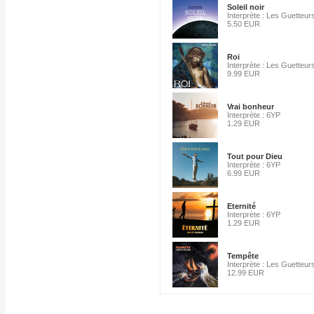
Soleil noir
Interprète : Les Guetteur
5.50 EUR
Roi
Interprète : Les Guetteur
9.99 EUR
Vrai bonheur
Interprète : 6YP
1.29 EUR
Tout pour Dieu
Interprète : 6YP
6.99 EUR
Eternité
Interprète : 6YP
1.29 EUR
Tempête
Interprète : Les Guetteur
12.99 EUR