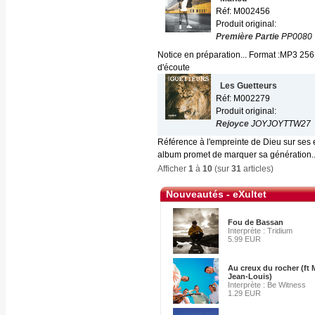
Réf: M002456
Produit original:
Première Partie
PP0080
Notice en préparation... Format :MP3 256
d'écoute
Les Guetteurs
Réf: M002279
Produit original:
Rejoyce
JOYJOYTTW27
Référence à l'empreinte de Dieu sur ses e
album promet de marquer sa génération..
Afficher
1
à
10
(sur
31
articles)
Nouveautés - eXultet
Fou de Bassan
Interprète : Tridium
5.99 EUR
Au creux du rocher (ft
Jean-Louis)
Interprète : Be Witness
1.29 EUR