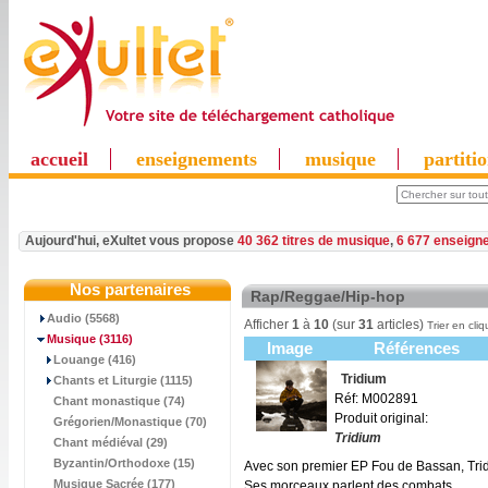
accueil
enseignements
musique
partiti
Aujourd'hui, eXultet vous propose
40 362 titres de musique
,
6 677 enseign
Nos partenaires
Rap/Reggae/Hip-hop
Audio (5568)
Afficher
1
à
10
(sur
31
articles)
Trier en cliq
Musique
(3116)
Image
Références
Louange (416)
Tridium
Chants et Liturgie (1115)
Réf: M002891
Chant monastique (74)
Produit original:
Grégorien/Monastique (70)
Tridium
Chant médiéval (29)
Byzantin/Orthodoxe (15)
Avec son premier EP Fou de Bassan, Tridi
Musique Sacrée (177)
Ses morceaux parlent des combats...