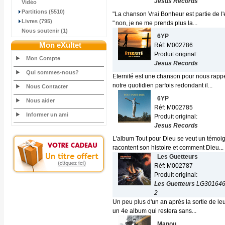
Jesus Records
Vidéo
Partitions (5510)
"La chanson Vrai Bonheur est partie de l
Livres (795)
" non, je ne me prends plus la...
Nous soutenir (1)
6YP
Mon eXultet
Réf: M002786
Produit original:
Mon Compte
Jesus Records
Qui sommes-nous?
Eternité est une chanson pour nous rappe
notre quotidien parfois redondant il...
Nous Contacter
6YP
Nous aider
Réf: M002785
Informer un ami
Produit original:
Jesus Records
L'album Tout pour Dieu se veut un témoig
racontent son histoire et comment Dieu...
Les Guetteurs
Réf: M002787
Produit original:
Les Guetteurs
LG30164
2
Un peu plus d'un an après la sortie de leu
un 4e album qui restera sans...
Manou