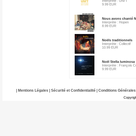
Interprète : UNI'T
9.99 EUR
Nous avons chanté N
Interprète : Hopen
8.99 EUR
Noëls traditionnels
Interprète : Collectif
10.99 EUR
Noël Stella luminosa
Interprète : François C
9.99 EUR
|
Mentions Légales
|
Sécurité et Confidentialité
|
Conditions Générales
Copyrig