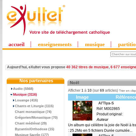
accueil
enseignements
musique
partiti
Aujourd'hui, eXultet vous propose
40 362 titres de musique
,
6 677 enseign
Nos partenaires
Noël
Audio (5568)
Afficher
1
à
10
(sur
69
articles)
Trier en cliq
Musique
(3116)
Image
Référenc
Louange (416)
Al'Tiya-S
Chants et Liturgie (1115)
Réf: M002865
Chant monastique (74)
Produit original:
Grégorien/Monastique (70)
Auteur
Chant médiéval (29)
Un album qui célèbre la joie de Noël à tr
Byzantin/Orthodoxe (15)
: 25.2Mo en 5 fichiers Durée cumulée...
Musique Sacrée (177)