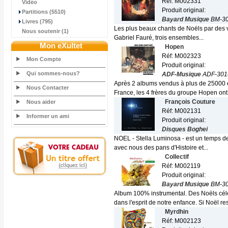
Réf: M002331
Vidéo
Produit original:
Partitions (5510)
Bayard Musique
BM-30
Livres (795)
Les plus beaux chants de Noëls par des voi
Nous soutenir (1)
Gabriel Fauré, trois ensembles...
Mon eXultet
Hopen
Réf: M002323
Mon Compte
Produit original:
Qui sommes-nous?
ADF-Musique
ADF-301
Après 2 albums vendus à plus de 25000 e
Nous Contacter
France, les 4 frères du groupe Hopen ont.
François Couture
Nous aider
Réf: M002131
Informer un ami
Produit original:
Disques Boghei
NOEL - Stella Luminosa - est un temps de r
avec nous des pans d'Histoire et...
Collectif
Réf: M002119
Produit original:
Bayard Musique
BM-30
Album 100% instrumental. Des Noëls célè
dans l'esprit de notre enfance. Si Noël res
Myrdhin
Réf: M002123