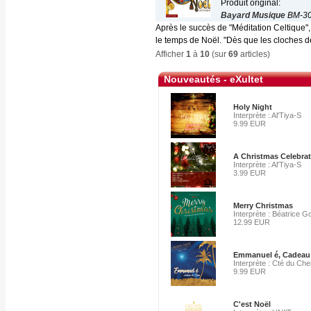
Produit original:
Bayard Musique
BM-30
Après le succès de "Méditation Celtique"
le temps de Noël. "Dès que les cloches de
Afficher
1
à
10
(sur
69
articles)
Nouveautés - eXultet
Holy Night
Interprète : Al'Tiya-S
9.99 EUR
A Christmas Celebra
Interprète : Al'Tiya-S
3.99 EUR
Merry Christmas
Interprète : Béatrice G
12.99 EUR
Emmanuel é, Cadeau
Interprète : Cté du Ch
9.99 EUR
C'est Noël