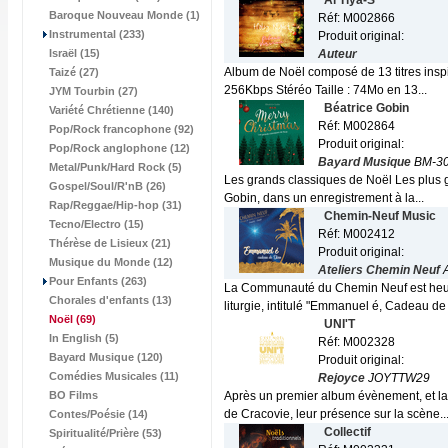
Al'Tiya-S
Baroque Nouveau Monde (1)
Réf: M002866
Instrumental (233)
Produit original:
Israël (15)
Auteur
Album de Noël composé de 13 titres inspir
Taizé (27)
256Kbps Stéréo Taille : 74Mo en 13...
JYM Tourbin (27)
Béatrice Gobin
Variété Chrétienne (140)
Réf: M002864
Pop/Rock francophone (92)
Produit original:
Pop/Rock anglophone (12)
Bayard Musique
BM-30
Metal/Punk/Hard Rock (5)
Les grands classiques de Noël Les plus gr
Gospel/Soul/R'nB (26)
Gobin, dans un enregistrement à la...
Rap/Reggae/Hip-hop (31)
Chemin-Neuf Music
Tecno/Electro (15)
Réf: M002412
Thérèse de Lisieux (21)
Produit original:
Musique du Monde (12)
Ateliers Chemin Neuf
Pour Enfants (263)
La Communauté du Chemin Neuf est heure
Chorales d'enfants (13)
liturgie, intitulé "Emmanuel é, Cadeau de 
Noël
(69)
UNI'T
In English (5)
Réf: M002328
Bayard Musique (120)
Produit original:
Comédies Musicales (11)
Rejoyce
JOYTTW29
BO Films
Après un premier album évènement, et la 
de Cracovie, leur présence sur la scène..
Contes/Poésie (14)
Collectif
Spiritualité/Prière (53)