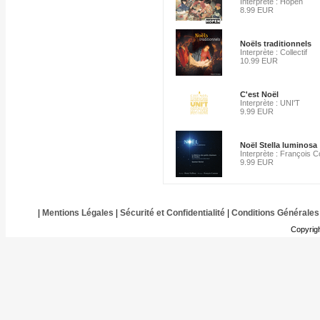
Interprète : Hopen
8.99 EUR
Noëls traditionnels
Interprète : Collectif
10.99 EUR
C'est Noël
Interprète : UNI'T
9.99 EUR
Noël Stella luminosa
Interprète : François C
9.99 EUR
|
Mentions Légales
|
Sécurité et Confidentialité
|
Conditions Générales
Copyrig