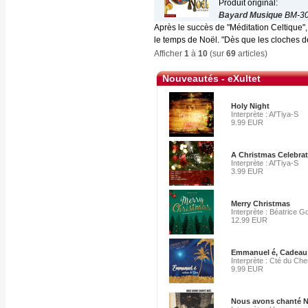
Produit original:
Bayard Musique
BM-30
Après le succès de "Méditation Celtique"
le temps de Noël. "Dès que les cloches de
Afficher
1
à
10
(sur
69
articles)
Nouveautés - eXultet
Holy Night
Interprète : Al'Tiya-S
9.99 EUR
A Christmas Celebra
Interprète : Al'Tiya-S
3.99 EUR
Merry Christmas
Interprète : Béatrice G
12.99 EUR
Emmanuel é, Cadeau
Interprète : Cté du Ch
9.99 EUR
Nous avons chanté N