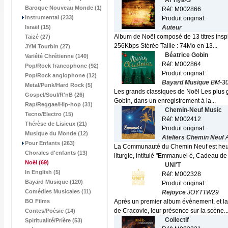
Al'Tiya-S
Baroque Nouveau Monde (1)
Réf: M002866
Instrumental (233)
Produit original:
Israël (15)
Auteur
Album de Noël composé de 13 titres inspir
Taizé (27)
256Kbps Stéréo Taille : 74Mo en 13...
JYM Tourbin (27)
Béatrice Gobin
Variété Chrétienne (140)
Réf: M002864
Pop/Rock francophone (92)
Produit original:
Pop/Rock anglophone (12)
Bayard Musique
BM-30
Metal/Punk/Hard Rock (5)
Les grands classiques de Noël Les plus gr
Gospel/Soul/R'nB (26)
Gobin, dans un enregistrement à la...
Rap/Reggae/Hip-hop (31)
Chemin-Neuf Music
Tecno/Electro (15)
Réf: M002412
Thérèse de Lisieux (21)
Produit original:
Musique du Monde (12)
Ateliers Chemin Neuf
Pour Enfants (263)
La Communauté du Chemin Neuf est heure
Chorales d'enfants (13)
liturgie, intitulé "Emmanuel é, Cadeau de 
Noël
(69)
UNI'T
In English (5)
Réf: M002328
Bayard Musique (120)
Produit original:
Comédies Musicales (11)
Rejoyce
JOYTTW29
BO Films
Après un premier album évènement, et la 
de Cracovie, leur présence sur la scène..
Contes/Poésie (14)
Collectif
Spiritualité/Prière (53)