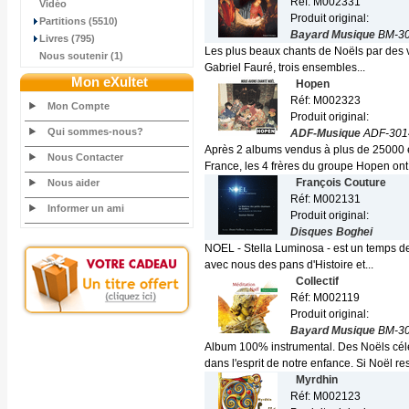
Réf: M002331
Vidéo
Produit original:
Partitions (5510)
Bayard Musique
BM-30
Livres (795)
Les plus beaux chants de Noëls par des voi
Nous soutenir (1)
Gabriel Fauré, trois ensembles...
Mon eXultet
Hopen
Réf: M002323
Mon Compte
Produit original:
Qui sommes-nous?
ADF-Musique
ADF-301
Après 2 albums vendus à plus de 25000 e
Nous Contacter
France, les 4 frères du groupe Hopen ont.
François Couture
Nous aider
Réf: M002131
Informer un ami
Produit original:
Disques Boghei
NOEL - Stella Luminosa - est un temps de r
avec nous des pans d'Histoire et...
Collectif
Réf: M002119
Produit original:
Bayard Musique
BM-30
Album 100% instrumental. Des Noëls célè
dans l'esprit de notre enfance. Si Noël res
Myrdhin
Réf: M002123