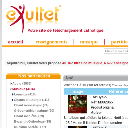
accueil
enseignements
musique
partiti
Aujourd'hui, eXultet vous propose
40 362 titres de musique
,
6 677 enseign
Nos partenaires
Noël
Audio (5568)
Afficher
1
à
10
(sur
69
articles)
Trier en cliq
Musique
(3116)
Image
Référenc
Louange (416)
Al'Tiya-S
Chants et Liturgie (1115)
Réf: M002865
Chant monastique (74)
Produit original:
Grégorien/Monastique (70)
Auteur
Chant médiéval (29)
Un album qui célèbre la joie de Noël à tr
Byzantin/Orthodoxe (15)
: 25.2Mo en 5 fichiers Durée cumulée...
Musique Sacrée (177)