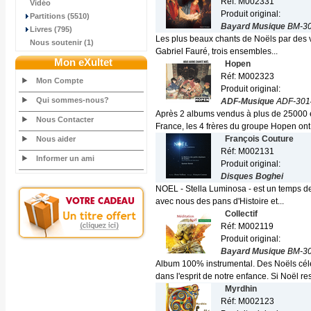
Réf: M002331
Vidéo
Produit original:
Partitions (5510)
Bayard Musique
BM-30
Livres (795)
Les plus beaux chants de Noëls par des voi
Nous soutenir (1)
Gabriel Fauré, trois ensembles...
Mon eXultet
Hopen
Réf: M002323
Mon Compte
Produit original:
Qui sommes-nous?
ADF-Musique
ADF-301
Après 2 albums vendus à plus de 25000 e
Nous Contacter
France, les 4 frères du groupe Hopen ont.
François Couture
Nous aider
Réf: M002131
Informer un ami
Produit original:
Disques Boghei
NOEL - Stella Luminosa - est un temps de r
avec nous des pans d'Histoire et...
Collectif
Réf: M002119
Produit original:
Bayard Musique
BM-30
Album 100% instrumental. Des Noëls célè
dans l'esprit de notre enfance. Si Noël res
Myrdhin
Réf: M002123