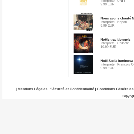
Interprète : UNI'T
9.99 EUR
Nous avons chanté N
Interprète : Hopen
8.99 EUR
Noëls traditionnels
Interprète : Collectif
10.99 EUR
Noël Stella luminosa
Interprète : François C
9.99 EUR
|
Mentions Légales
|
Sécurité et Confidentialité
|
Conditions Générales
Copyrig