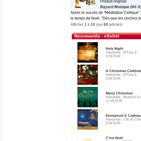
Produit original:
Bayard Musique
BM-30
Après le succès de "Méditation Celtique"
le temps de Noël. "Dès que les cloches de
Afficher
1
à
10
(sur
69
articles)
Nouveautés - eXultet
Holy Night
Interprète : Al'Tiya-S
9.99 EUR
A Christmas Celebra
Interprète : Al'Tiya-S
3.99 EUR
Merry Christmas
Interprète : Béatrice G
12.99 EUR
Emmanuel é, Cadeau
Interprète : Cté du Ch
9.99 EUR
C'est Noël