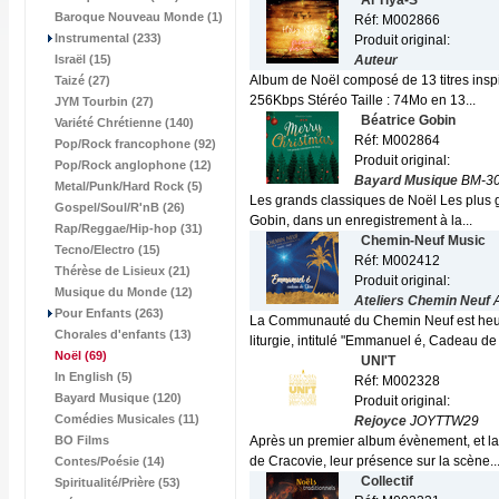
Al'Tiya-S
Baroque Nouveau Monde (1)
Réf: M002866
Instrumental (233)
Produit original:
Israël (15)
Auteur
Album de Noël composé de 13 titres inspir
Taizé (27)
256Kbps Stéréo Taille : 74Mo en 13...
JYM Tourbin (27)
Béatrice Gobin
Variété Chrétienne (140)
Réf: M002864
Pop/Rock francophone (92)
Produit original:
Pop/Rock anglophone (12)
Bayard Musique
BM-30
Metal/Punk/Hard Rock (5)
Les grands classiques de Noël Les plus gr
Gospel/Soul/R'nB (26)
Gobin, dans un enregistrement à la...
Rap/Reggae/Hip-hop (31)
Chemin-Neuf Music
Tecno/Electro (15)
Réf: M002412
Thérèse de Lisieux (21)
Produit original:
Musique du Monde (12)
Ateliers Chemin Neuf
Pour Enfants (263)
La Communauté du Chemin Neuf est heure
Chorales d'enfants (13)
liturgie, intitulé "Emmanuel é, Cadeau de 
Noël
(69)
UNI'T
In English (5)
Réf: M002328
Bayard Musique (120)
Produit original:
Comédies Musicales (11)
Rejoyce
JOYTTW29
BO Films
Après un premier album évènement, et la 
de Cracovie, leur présence sur la scène..
Contes/Poésie (14)
Collectif
Spiritualité/Prière (53)