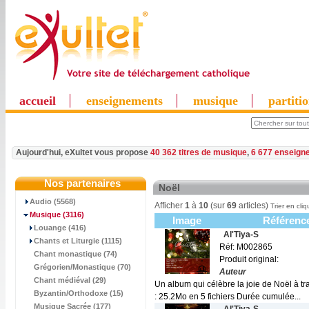
accueil
enseignements
musique
partiti
Aujourd'hui, eXultet vous propose
40 362 titres de musique
,
6 677 enseign
Nos partenaires
Noël
Audio (5568)
Afficher
1
à
10
(sur
69
articles)
Trier en cliq
Musique
(3116)
Image
Référenc
Louange (416)
Al'Tiya-S
Chants et Liturgie (1115)
Réf: M002865
Chant monastique (74)
Produit original:
Grégorien/Monastique (70)
Auteur
Chant médiéval (29)
Un album qui célèbre la joie de Noël à tr
Byzantin/Orthodoxe (15)
: 25.2Mo en 5 fichiers Durée cumulée...
Musique Sacrée (177)