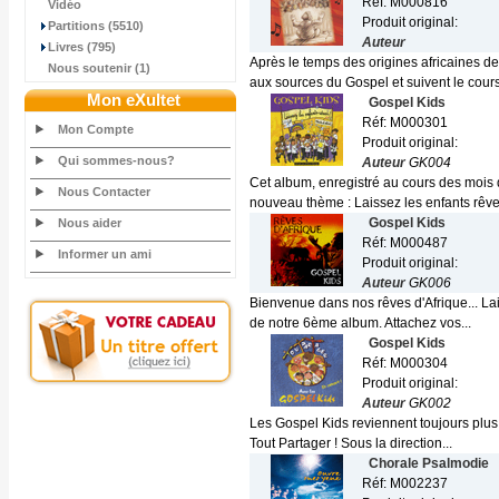
Réf: M000816
Vidéo
Produit original:
Partitions (5510)
Auteur
Livres (795)
Après le temps des origines africaines d
Nous soutenir (1)
aux sources du Gospel et suivent le cours
Mon eXultet
Gospel Kids
Réf: M000301
Mon Compte
Produit original:
Qui sommes-nous?
Auteur
GK004
Cet album, enregistré au cours des mois 
Nous Contacter
nouveau thème : Laissez les enfants rêver.
Gospel Kids
Nous aider
Réf: M000487
Informer un ami
Produit original:
Auteur
GK006
Bienvenue dans nos rêves d'Afrique... La
de notre 6ème album. Attachez vos...
Gospel Kids
Réf: M000304
Produit original:
Auteur
GK002
Les Gospel Kids reviennent toujours plus 
Tout Partager ! Sous la direction...
Chorale Psalmodie
Réf: M002237