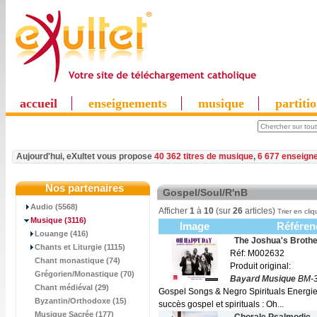
accueil
enseignements
musique
partiti
Aujourd'hui, eXultet vous propose
40 362 titres de musique
,
6 677 enseign
Nos partenaires
Gospel/Soul/R'nB
Audio (5568)
Afficher
1
à
10
(sur
26
articles)
Trier en cliq
Musique
(3116)
Image
Référen
Louange (416)
The Joshua's Brothe
Chants et Liturgie (1115)
Réf: M002632
Chant monastique (74)
Produit original:
Grégorien/Monastique (70)
Bayard Musique
BM-3
Chant médiéval (29)
Gospel Songs & Negro Spirituals Energi
Byzantin/Orthodoxe (15)
succès gospel et spirituals : Oh...
Musique Sacrée (177)