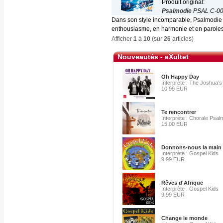
Produit original:
Psalmodie
PSAL C-0
Dans son style incomparable, Psalmodie 
enthousiasme, en harmonie et en paroles.
Afficher
1
à
10
(sur
26
articles)
Nouveautés - eXultet
Oh Happy Day
Interprète : The Joshua's
10.99 EUR
Te rencontrer
Interprète : Chorale Psal
15.00 EUR
Donnons-nous la main
Interprète : Gospel Kids
9.99 EUR
Rêves d'Afrique
Interprète : Gospel Kids
9.99 EUR
Change le monde