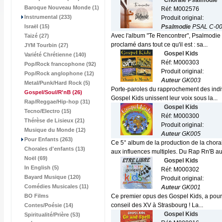
Chorale Psalmodie
Baroque Nouveau Monde (1)
Réf: M002576
Instrumental (233)
Produit original:
Israël (15)
Psalmodie
PSAL C-0
Avec l'album "Te Rencontrer", Psalmodie n
Taizé (27)
proclamé dans tout ce qu'il est : sa...
JYM Tourbin (27)
Gospel Kids
Variété Chrétienne (140)
Réf: M000303
Pop/Rock francophone (92)
Produit original:
Pop/Rock anglophone (12)
Auteur
GK003
Metal/Punk/Hard Rock (5)
Porte-paroles du rapprochement des indiv
Gospel/Soul/R'nB
(26)
Gospel Kids unissent leur voix sous la...
Rap/Reggae/Hip-hop (31)
Gospel Kids
Tecno/Electro (15)
Réf: M000300
Thérèse de Lisieux (21)
Produit original:
Musique du Monde (12)
Auteur
GK005
Pour Enfants (263)
Ce 5° album de la production de la chora
Chorales d'enfants (13)
aux influences multiples. Du Rap Rn'B aux
Noël (69)
Gospel Kids
In English (5)
Réf: M000302
Bayard Musique (120)
Produit original:
Comédies Musicales (11)
Auteur
GK001
BO Films
Ce premier opus des Gospel Kids, a pour o
conseil des XV à Strasbourg ! La...
Contes/Poésie (14)
Gospel Kids
Spiritualité/Prière (53)