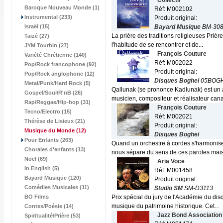
Collectif
Baroque Nouveau Monde (1)
Réf: M002102
Instrumental (233)
Produit original:
Israël (15)
Bayard Musique
BM-308
La prière des traditions religieuses Prièr
Taizé (27)
l'habitude de se rencontrer et de...
JYM Tourbin (27)
François Couture
Variété Chrétienne (140)
Réf: M002022
Pop/Rock francophone (92)
Produit original:
Pop/Rock anglophone (12)
Disques Boghei
05BOGH
Metal/Punk/Hard Rock (5)
Qallunak (se prononce Kadlunak) est un a
Gospel/Soul/R'nB (26)
musicien, compositeur et réalisateur cana
Rap/Reggae/Hip-hop (31)
François Couture
Tecno/Electro (15)
Réf: M002021
Thérèse de Lisieux (21)
Produit original:
Musique du Monde
(12)
Disques Boghei
Pour Enfants (263)
Quand un orchestre à cordes s'harmonis
Chorales d'enfants (13)
nous sépare du sens de ces paroles mais.
Noël (69)
Aria Voce
In English (5)
Réf: M001458
Bayard Musique (120)
Produit original:
Comédies Musicales (11)
Studio SM
SM-D3113
BO Films
Prix spécial du jury de l'Académie du d
musique du patrimoine historique. Cet...
Contes/Poésie (14)
Jazz Bond Association
Spiritualité/Prière (53)