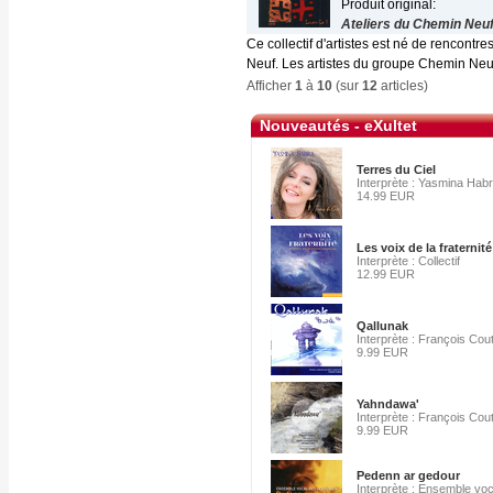
Produit original:
Ateliers du Chemin Neu
Ce collectif d'artistes est né de rencon
Neuf. Les artistes du groupe Chemin Neuf
Afficher
1
à
10
(sur
12
articles)
Nouveautés - eXultet
Terres du Ciel
Interprète : Yasmina Hab
14.99 EUR
Les voix de la fraternité
Interprète : Collectif
12.99 EUR
Qallunak
Interprète : François Cou
9.99 EUR
Yahndawa'
Interprète : François Cou
9.99 EUR
Pedenn ar gedour
Interprète : Ensemble vo