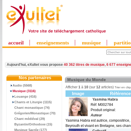
accueil
enseignements
musique
partiti
Aujourd'hui, eXultet vous propose
40 362 titres de musique
,
6 677 enseign
Nos partenaires
Musique du Monde
Audio (5568)
Afficher
1
à
10
(sur
12
articles)
Trier en cliq
Musique
(3116)
Image
Référence
Louange (416)
Yasmina Habra
Chants et Liturgie (1115)
Réf: M002784
Chant monastique (74)
Produit original:
Grégorien/Monastique (70)
Auteur
Chant médiéval (29)
Yasmina Habra est autrice, compositrice, 
Byzantin/Orthodoxe (15)
Beyrouth et vivant en Bretagne, ses chan
Musique Sacrée (177)