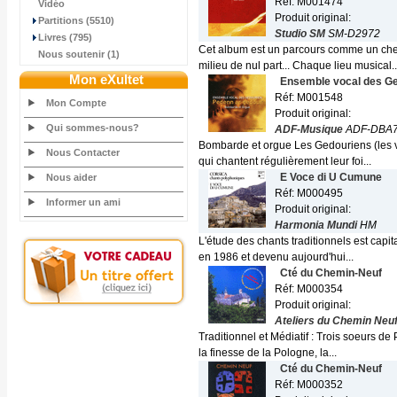
Réf: M001474
Vidéo
Produit original:
Partitions (5510)
Studio SM
SM-D2972
Livres (795)
Cet album est un parcours comme un chemi
Nous soutenir (1)
milieu de nul part... Chaque lieu musical..
Mon eXultet
Ensemble vocal des G
Réf: M001548
Mon Compte
Produit original:
Qui sommes-nous?
ADF-Musique
ADF-DBA
Bombarde et orgue Les Gedouriens (les v
Nous Contacter
qui chantent régulièrement leur foi...
E Voce di U Cumune
Nous aider
Réf: M000495
Informer un ami
Produit original:
Harmonia Mundi
HM
L'étude des chants traditionnels est capit
en 1986 et devenu aujourd'hui...
Cté du Chemin-Neuf
Réf: M000354
Produit original:
Ateliers du Chemin Neu
Traditionnel et Médiatif : Trois soeurs de
la finesse de la Pologne, la...
Cté du Chemin-Neuf
Réf: M000352