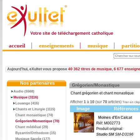
accueil
enseignements
musique
partiti
Aujourd'hui, eXultet vous propose
40 362 titres de musique
,
6 677 enseign
Nos partenaires
Grégorien/Monastique
Audio (5568)
Chant grégorien et chant monastique
Musique
(3116)
Afficher
1
à
10
(sur
70
articles)
Trier en cliq
Louange (416)
Image
Références
Chants et Liturgie (1115)
Chant monastique (74)
Moines d'En Calcat
Grégorien/Monastique
(70)
Réf: M002773
Chant médiéval (29)
Produit original:
Byzantin/Orthodoxe (15)
Studio SM
SM-D3196
Musique Sacrée (177)