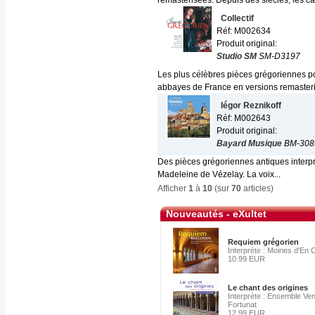
remasterisées. Depuis des siècles, les ca
Collectif
Réf: M002634
Produit original:
Studio SM
SM-D3197
Les plus célèbres pièces grégoriennes po
abbayes de France en versions remasteris
Iégor Reznikoff
Réf: M002643
Produit original:
Bayard Musique
BM-308
Des pièces grégoriennes antiques interpré
Madeleine de Vézelay. La voix...
Afficher
1
à
10
(sur
70
articles)
Nouveautés - eXultet
Requiem grégorien
Interprète : Moines d'En 
10.99 EUR
Le chant des origines
Interprète : Ensemble Ve
Fortunat
12.99 EUR