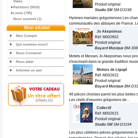
Vidéo
Produit original:
Partitions (5510)
Studio SM
SM-D3198
Livres (795)
Hymnes mariales grégoriennes Les chants 
Nous soutenir (1)
communautés des abbayes de France. Le
Mon eXultet
Jo Akepsimas
Mon Compte
Réf: M002602
Produit original:
Qui sommes-nous?
Bayard Musique
BM-308
Nous Contacter
Motets et Messes Jo Akepsimas nous pro
s'inscrivant dans la grande tradition music
Nous aider
Moines de Ligugé
Informer un ami
Réf: M002622
Produit original:
Bayard Musique
BM-D31
48 pièces choisies parmi les plus belles d
Les chefs d'oeuvres grégoriens de...
Collectif
Réf: M002615
Produit original:
Studio SM
SM-D3194
Les plus célèbres pièces grégoriennes à