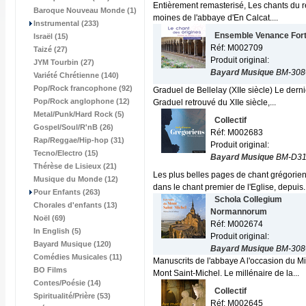
Entièrement remasterisé, Les chants du rép
Baroque Nouveau Monde (1)
moines de l'abbaye d'En Calcat....
Instrumental (233)
Ensemble Venance For
Israël (15)
Réf: M002709
Taizé (27)
Produit original:
JYM Tourbin (27)
Bayard Musique
BM-308
Variété Chrétienne (140)
Pop/Rock francophone (92)
Graduel de Bellelay (XIIe siècle) Le dern
Pop/Rock anglophone (12)
Graduel retrouvé du XIIe siècle,...
Metal/Punk/Hard Rock (5)
Collectif
Gospel/Soul/R'nB (26)
Réf: M002683
Rap/Reggae/Hip-hop (31)
Produit original:
Tecno/Electro (15)
Bayard Musique
BM-D31
Thérèse de Lisieux (21)
Les plus belles pages de chant grégorie
Musique du Monde (12)
dans le chant premier de l'Eglise, depuis..
Pour Enfants (263)
Schola Collegium
Chorales d'enfants (13)
Normannorum
Noël (69)
Réf: M002674
In English (5)
Produit original:
Bayard Musique (120)
Bayard Musique
BM-308
Comédies Musicales (11)
Manuscrits de l'abbaye A l'occasion du Mi
BO Films
Mont Saint-Michel. Le millénaire de la...
Contes/Poésie (14)
Collectif
Spiritualité/Prière (53)
Réf: M002645