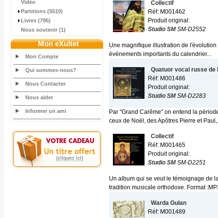
Vidéo
Collectif
Partitions (5510)
Réf: M001462
Produit original:
Livres (795)
Studio SM
SM-D2552
Nous soutenir (1)
Mon eXultet
Une magnifique illustration de l'évolution 
événements importants du calendrier...
Mon Compte
Quatuor vocal russe de 
Qui sommes-nous?
Réf: M001486
Nous Contacter
Produit original:
Studio SM
SM-D2283
Nous aider
Informer un ami
Par "Grand Carême" on entend la période 
ceux de Noël, des Apôtres Pierre et Paul,.
Collectif
Réf: M001465
Produit original:
Studio SM
SM-D2251
Un album qui se veut le témoignage de la
tradition musicale orthodoxe. Format :MP3
Warda Gulan
Réf: M001489