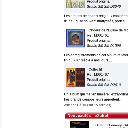
Produit original:
Studio SM
SM-D3040
Les albums de chants religieux chaldéens
d'une Eglise souvent martyrisés, portée...
Choeur de l'Eglise de M
Réf: M001461
Produit original:
Studio SM
SM-D1596
Les enregistrements de cet album reflètent
fin du XIX° siècle à nos jours....
Collectif
Réf: M001467
Produit original:
Studio SM
SM-D2610
Un album qui met en lumière l'extraordina
très grands compositeurs apportent...
Afficher
1
à
10
(sur
15
articles)
Nouveautés - eXultet
La Grande Louange Or