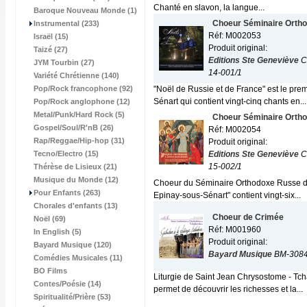
Chanté en slavon, la langue...
Baroque Nouveau Monde (1)
Choeur Séminaire Orth
Instrumental (233)
Réf: M002053
Israël (15)
Produit original:
Taizé (27)
Editions Ste Geneviève
C
JYM Tourbin (27)
14-001/1
Variété Chrétienne (140)
Pop/Rock francophone (92)
"Noël de Russie et de France" est le pr
Sénart qui contient vingt-cinq chants en...
Pop/Rock anglophone (12)
Metal/Punk/Hard Rock (5)
Choeur Séminaire Orth
Gospel/Soul/R'nB (26)
Réf: M002054
Rap/Reggae/Hip-hop (31)
Produit original:
Tecno/Electro (15)
Editions Ste Geneviève
C
15-002/1
Thérèse de Lisieux (21)
Musique du Monde (12)
Choeur du Séminaire Orthodoxe Russe d'
Pour Enfants (263)
Epinay-sous-Sénart" contient vingt-six...
Chorales d'enfants (13)
Choeur de Crimée
Noël (69)
Réf: M001960
In English (5)
Produit original:
Bayard Musique (120)
Bayard Musique
BM-3084
Comédies Musicales (11)
BO Films
Liturgie de Saint Jean Chrysostome - Tch
Contes/Poésie (14)
permet de découvrir les richesses et la...
Spiritualité/Prière (53)