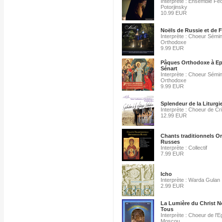
Interprète : Ensemble Fe
Potorjinsky
10.99 EUR
Noëls de Russie et de 
Interprète : Choeur Sémin
Orthodoxe
9.99 EUR
Pâques Orthodoxe à Ep
Sénart
Interprète : Choeur Sémin
Orthodoxe
9.99 EUR
Splendeur de la Liturg
Interprète : Choeur de C
12.99 EUR
Chants traditionnels O
Russes
Interprète : Collectif
7.99 EUR
Icho
Interprète : Warda Gulan
2.99 EUR
La Lumière du Christ N
Tous
Interprète : Choeur de l'E
Moscou