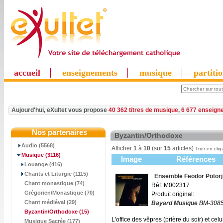
accueil
enseignements
musique
partiti
Aujourd'hui, eXultet vous propose
40 362 titres de musique
,
6 677 enseign
Nos partenaires
Byzantin/Orthodoxe
Audio (5568)
Afficher
1
à
10
(sur
15
articles)
Trier en cliq
Musique
(3116)
Image
Références
Louange (416)
Chants et Liturgie (1115)
Ensemble Feodor Potorj
Chant monastique (74)
Réf: M002317
Grégorien/Monastique (70)
Produit original:
Chant médiéval (29)
Bayard Musique
BM-3085
Byzantin/Orthodoxe
(15)
L'office des vêpres (prière du soir) et cel
Musique Sacrée (177)