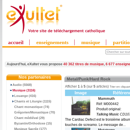
accueil
enseignements
musique
partiti
Aujourd'hui, eXultet vous propose
40 362 titres de musique
,
6 677 enseign
Nos partenaires
Metal/Punk/Hard Rock
Audio (5568)
Afficher
1
à
5
(sur
5
articles)
Trier en cliquan
Musique
(3116)
Image
Référen
Louange (416)
Mammuth
Chants et Liturgie (1115)
Réf: M000442
Chant monastique (74)
Produit original:
Grégorien/Monastique (70)
Talking Music
CD10
Chant médiéval (29)
The Cardiac Defect est le troisième albu
Byzantin/Orthodoxe (15)
touches de screamo. Le message de...
Musique Sacrée (177)