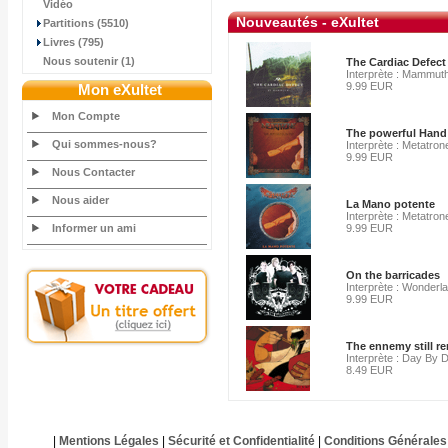
Vidéo
Nouveautés - eXultet
Partitions (5510)
Livres (795)
Nous soutenir (1)
The Cardiac Defect
Interprète : Mammut
9.99 EUR
Mon eXultet
Mon Compte
The powerful Hand
Qui sommes-nous?
Interprète : Metatron
9.99 EUR
Nous Contacter
Nous aider
La Mano potente
Interprète : Metatron
Informer un ami
9.99 EUR
On the barricades
Interprète : Wonderl
9.99 EUR
The ennemy still r
Interprète : Day By 
8.49 EUR
|
Mentions Légales
|
Sécurité et Confidentialité
|
Conditions Générales