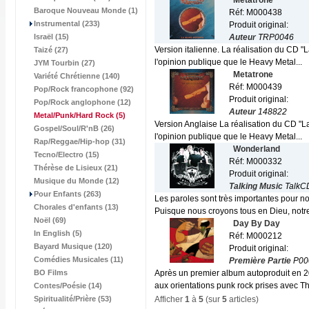
Metatrone
Baroque Nouveau Monde (1)
Réf: M000438
Instrumental (233)
Produit original:
Israël (15)
Auteur
TRP0046
Version italienne. La réalisation du CD "
Taizé (27)
l'opinion publique que le Heavy Metal...
JYM Tourbin (27)
Metatrone
Variété Chrétienne (140)
Réf: M000439
Pop/Rock francophone (92)
Produit original:
Pop/Rock anglophone (12)
Auteur
148822
Metal/Punk/Hard Rock
(5)
Version Anglaise La réalisation du CD "L
Gospel/Soul/R'nB (26)
l'opinion publique que le Heavy Metal...
Rap/Reggae/Hip-hop (31)
Wonderland
Tecno/Electro (15)
Réf: M000332
Thérèse de Lisieux (21)
Produit original:
Musique du Monde (12)
Talking Music
TalkC
Pour Enfants (263)
Les paroles sont très importantes pour n
Chorales d'enfants (13)
Puisque nous croyons tous en Dieu, notre 
Noël (69)
Day By Day
In English (5)
Réf: M000212
Bayard Musique (120)
Produit original:
Comédies Musicales (11)
Première Partie
P00
BO Films
Après un premier album autoproduit en 2
aux orientations punk rock prises avec Th
Contes/Poésie (14)
Spiritualité/Prière (53)
Afficher
1
à
5
(sur
5
articles)