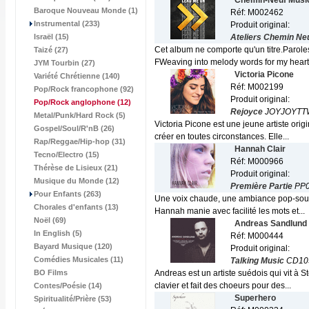
Chemin-Neuf Musi
Baroque Nouveau Monde (1)
Réf: M002462
Instrumental (233)
Produit original:
Israël (15)
Ateliers Chemin Ne
Cet album ne comporte qu'un titre.Parole
Taizé (27)
FWeaving into melody words for my heart
JYM Tourbin (27)
Victoria Picone
Variété Chrétienne (140)
Réf: M002199
Pop/Rock francophone (92)
Produit original:
Pop/Rock anglophone
(12)
Rejoyce
JOYJOYTT
Metal/Punk/Hard Rock (5)
Victoria Picone est une jeune artiste orig
Gospel/Soul/R'nB (26)
créer en toutes circonstances. Elle...
Rap/Reggae/Hip-hop (31)
Hannah Clair
Tecno/Electro (15)
Réf: M000966
Thérèse de Lisieux (21)
Produit original:
Musique du Monde (12)
Première Partie
PP0
Pour Enfants (263)
Une voix chaude, une ambiance pop-soul e
Chorales d'enfants (13)
Hannah manie avec facilité les mots et...
Noël (69)
Andreas Sandlund
In English (5)
Réf: M000444
Bayard Musique (120)
Produit original:
Comédies Musicales (11)
Talking Music
CD10
BO Films
Andreas est un artiste suédois qui vit à 
clavier et fait des choeurs pour des...
Contes/Poésie (14)
Superhero
Spiritualité/Prière (53)