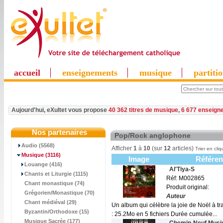
accueil
enseignements
musique
partiti
Aujourd'hui, eXultet vous propose
40 362 titres de musique
,
6 677 enseign
Nos partenaires
Pop/Rock anglophone
Audio (5568)
Afficher
1
à
10
(sur
12
articles)
Trier en cliq
Musique
(3116)
Image
Référen
Louange (416)
Al'Tiya-S
Chants et Liturgie (1115)
Réf: M002865
Chant monastique (74)
Produit original:
Grégorien/Monastique (70)
Auteur
Chant médiéval (29)
Un album qui célèbre la joie de Noël à tr
Byzantin/Orthodoxe (15)
: 25.2Mo en 5 fichiers Durée cumulée...
Musique Sacrée (177)