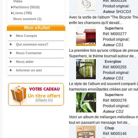
Réf: M000334
Vidéo
Produit original:
Partitions (5510)
Auteur
SH1CD3
Livres (795)
Avec la sortie de l'album "The Bicycle Th
Nous soutenir (1)
enfin les chansons qu'il devait...
Mon eXultet
Superhero
Réf: M000277
Mon Compte
Produit original:
Qui sommes-nous?
Auteur
CD1
La première fois qu'une critique de pres
Nous Contacter
Superhero, le thème tournait autour de...
Everglow
Nous aider
Réf: M000255
Informer un ami
Produit original:
Auteur
CD1
Le style de l'album est souvent comparé 
harmonies envoûtantes créées par un subt
Superhero
Réf: M000278
Produit original:
Auteur
CD2
Voici un album de mélanges mélodieux mai
tout en passant un message fort de...
Chup
Réf: M000146