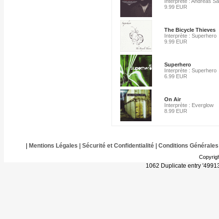
Interprète : Andreas S
9.99 EUR
The Bicycle Thieves
Interprète : Superhero
9.99 EUR
Superhero
Interprète : Superhero
6.99 EUR
On Air
Interprète : Everglow
8.99 EUR
|
Mentions Légales
|
Sécurité et Confidentialité
|
Conditions Générales
Copyrig
1062 Duplicate entry '499