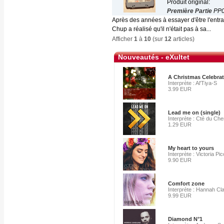
Produit original:
Première Partie
PP0
Après des années à essayer d'être l'entra
Chup a réalisé qu'il n'était pas à sa...
Afficher
1
à
10
(sur
12
articles)
Nouveautés - eXultet
A Christmas Celebra
Interprète : Al'Tiya-S
3.99 EUR
Lead me on (single)
Interprète : Cté du Ch
1.29 EUR
My heart to yours
Interprète : Victoria Pi
9.90 EUR
Comfort zone
Interprète : Hannah Cla
9.99 EUR
Diamond N°1