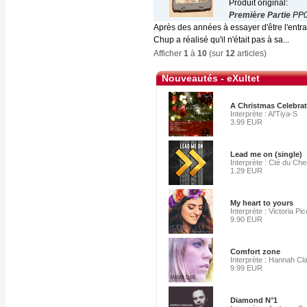
Produit original:
Première Partie
PP0
Après des années à essayer d'être l'entra
Chup a réalisé qu'il n'était pas à sa...
Afficher
1
à
10
(sur
12
articles)
Nouveautés - eXultet
A Christmas Celebra
Interprète : Al'Tiya-S
3.99 EUR
Lead me on (single)
Interprète : Cté du Ch
1.29 EUR
My heart to yours
Interprète : Victoria Pi
9.90 EUR
Comfort zone
Interprète : Hannah Cla
9.99 EUR
Diamond N°1