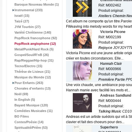
Chemin-Neuf Musi
Baroque Nouveau Monde (1)
Réf: M002462
Instrumental (233)
Produit original:
Israël (15)
Ateliers Chemin Ne
Cet album ne comporte qu'un titre.Parole
Taizé (27)
FWeaving into melody words for my heart
JYM Tourbin (27)
Victoria Picone
Variété Chrétienne (140)
Réf: M002199
Pop/Rock francophone (92)
Produit original:
Pop/Rock anglophone
(12)
Rejoyce
JOYJOYTT
Metal/Punk/Hard Rock (5)
Victoria Picone est une jeune artiste orig
Gospel/Soul/R'nB (26)
créer en toutes circonstances. Elle...
Rap/Reggae/Hip-hop (31)
Hannah Clair
Tecno/Electro (15)
Réf: M000966
Thérèse de Lisieux (21)
Produit original:
Musique du Monde (12)
Première Partie
PP0
Pour Enfants (263)
Une voix chaude, une ambiance pop-soul e
Chorales d'enfants (13)
Hannah manie avec facilité les mots et...
Noël (69)
Andreas Sandlund
In English (5)
Réf: M000444
Bayard Musique (120)
Produit original:
Comédies Musicales (11)
Talking Music
CD10
BO Films
Andreas est un artiste suédois qui vit à 
clavier et fait des choeurs pour des...
Contes/Poésie (14)
Superhero
Spiritualité/Prière (53)