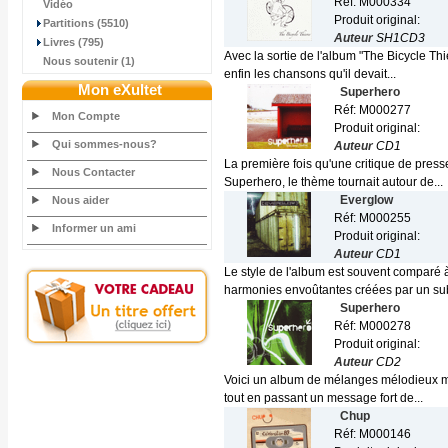
Réf: M000334
Vidéo
Produit original:
Partitions (5510)
Auteur
SH1CD3
Livres (795)
Avec la sortie de l'album "The Bicycle Th
Nous soutenir (1)
enfin les chansons qu'il devait...
Mon eXultet
Superhero
Réf: M000277
Mon Compte
Produit original:
Qui sommes-nous?
Auteur
CD1
La première fois qu'une critique de pres
Nous Contacter
Superhero, le thème tournait autour de...
Everglow
Nous aider
Réf: M000255
Informer un ami
Produit original:
Auteur
CD1
Le style de l'album est souvent comparé 
harmonies envoûtantes créées par un subt
Superhero
Réf: M000278
Produit original:
Auteur
CD2
Voici un album de mélanges mélodieux mai
tout en passant un message fort de...
Chup
Réf: M000146