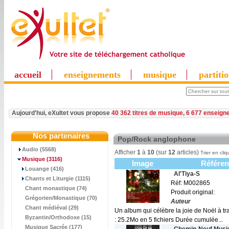
accueil
enseignements
musique
partiti
Aujourd'hui, eXultet vous propose
40 362 titres de musique
,
6 677 enseign
Nos partenaires
Pop/Rock anglophone
Audio (5568)
Afficher
1
à
10
(sur
12
articles)
Trier en cliq
Musique
(3116)
Image
Référen
Louange (416)
Al'Tiya-S
Chants et Liturgie (1115)
Réf: M002865
Chant monastique (74)
Produit original:
Grégorien/Monastique (70)
Auteur
Chant médiéval (29)
Un album qui célèbre la joie de Noël à tr
Byzantin/Orthodoxe (15)
: 25.2Mo en 5 fichiers Durée cumulée...
Musique Sacrée (177)