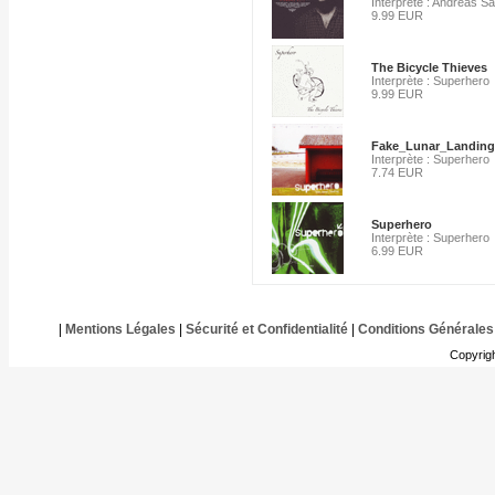
Interprète : Andreas S
9.99 EUR
The Bicycle Thieves
Interprète : Superhero
9.99 EUR
Fake_Lunar_Landing
Interprète : Superhero
7.74 EUR
Superhero
Interprète : Superhero
6.99 EUR
|
Mentions Légales
|
Sécurité et Confidentialité
|
Conditions Générales
Copyrig