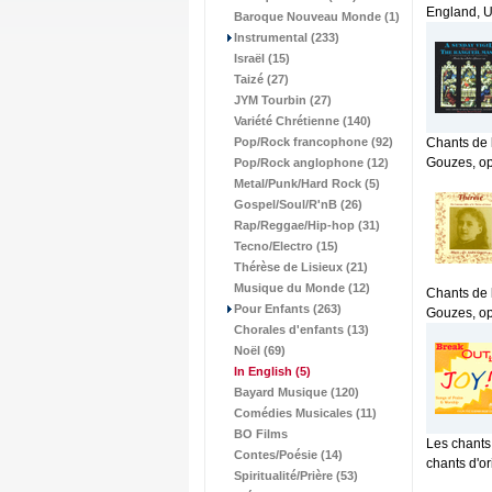
England, US
Baroque Nouveau Monde (1)
Instrumental (233)
Israël (15)
Taizé (27)
JYM Tourbin (27)
Variété Chrétienne (140)
Pop/Rock francophone (92)
Chants de 
Gouzes, op
Pop/Rock anglophone (12)
Metal/Punk/Hard Rock (5)
Gospel/Soul/R'nB (26)
Rap/Reggae/Hip-hop (31)
Tecno/Electro (15)
Thérèse de Lisieux (21)
Musique du Monde (12)
Chants de 
Pour Enfants (263)
Gouzes, op
Chorales d'enfants (13)
Noël (69)
In English
(5)
Bayard Musique (120)
Comédies Musicales (11)
BO Films
Les chants
Contes/Poésie (14)
chants d'or
Spiritualité/Prière (53)