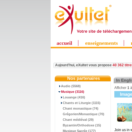
accueil
enseignements
Aujourd'hui, eXultet vous propose
40 362 titr
Nos partenaires
In Engl
Audio (5568)
Afficher
1
Musique
(3116)
Imag
Louange (416)
Chants et Liturgie (1115)
Chant monastique (74)
Grégorien/Monastique (70)
Chant médiéval (29)
Byzantin/Orthodoxe (15)
Join us in
Musique Sacrée (177)