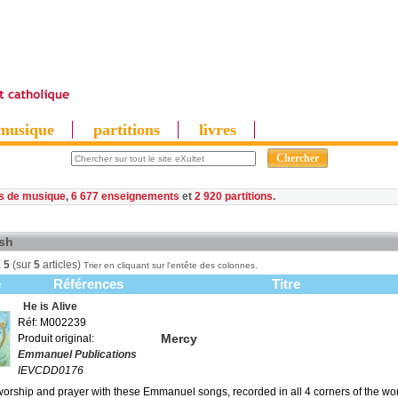
musique
partitions
livres
es de musique
,
6 677 enseignements
et
2 920 partitions
ish
à
5
(sur
5
articles)
Trier en cliquant sur l'entête des colonnes.
e
Références
Titre
He is Alive
Réf: M002239
Mercy
Produit original:
Emmanuel Publications
IEVCDD0176
 worship and prayer with these Emmanuel songs, recorded in all 4 corners of the wo