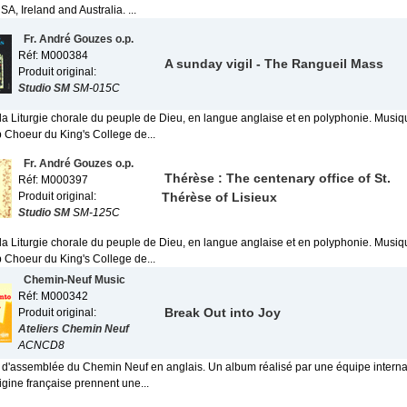
A, Ireland and Australia. ...
Fr. André Gouzes o.p.
Réf: M000384
A sunday vigil - The Rangueil Mass
Produit original:
Studio SM
SM-015C
la Liturgie chorale du peuple de Dieu, en langue anglaise et en polyphonie. Musiq
 Choeur du King's College de...
Fr. André Gouzes o.p.
Thérèse : The centenary office of St.
Réf: M000397
Produit original:
Thérèse of Lisieux
Studio SM
SM-125C
la Liturgie chorale du peuple de Dieu, en langue anglaise et en polyphonie. Musiq
 Choeur du King's College de...
Chemin-Neuf Music
Réf: M000342
Break Out into Joy
Produit original:
Ateliers Chemin Neuf
ACNCD8
 d'assemblée du Chemin Neuf en anglais. Un album réalisé par une équipe internat
igine française prennent une...