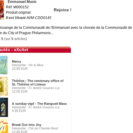
Emmanuel Music
Réf: M000152
Rejoice !
Produit original:
Il est Vivant
AVM-CDD0145
louange de la Communauté de l'Emmanuel avec la chorale de la Communauté de l
on du City of Prague Philarmonic...
à
5
(sur
5
articles)
utés - eXultet
Mercy
Interprète : He is Alive
10.90 EUR
Thérèse : The centenary office of
St. Thérèse of Lisieux
Interprète : Fr. André Gouzes o.p.
12.00 EUR
A sunday vigil - The Rangueil Mass
Interprète : Fr. André Gouzes o.p.
9.99 EUR
Break Out into Joy
Interprète : Cté du Chemin-Neuf
12.00 EUR