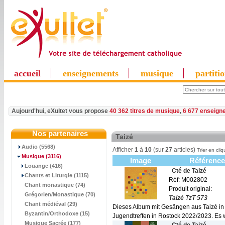
accueil
enseignements
musique
partiti
Aujourd'hui, eXultet vous propose
40 362 titres de musique
,
6 677 enseign
Nos partenaires
Taizé
Audio (5568)
Afficher
1
à
10
(sur
27
articles)
Trier en cliq
Musique
(3116)
Image
Référenc
Louange (416)
Cté de Taizé
Chants et Liturgie (1115)
Réf: M002802
Chant monastique (74)
Produit original:
Grégorien/Monastique (70)
Taizé
TzT 573
Chant médiéval (29)
Dieses Album mit Gesängen aus Taizé i
Byzantin/Orthodoxe (15)
Jugendtreffen in Rostock 2022/2023. Es w
Musique Sacrée (177)