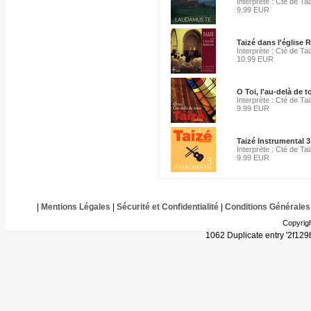
Interprète : Cté de Ta
9.99 EUR
Taizé dans l'église
Interprète : Cté de Ta
10.99 EUR
O Toi, l'au-delà de t
Interprète : Cté de Ta
9.99 EUR
Taizé Instrumental 3
Interprète : Cté de Ta
9.99 EUR
|
Mentions Légales
|
Sécurité et Confidentialité
|
Conditions Générales
Copyrig
1062 Duplicate entry '2f1