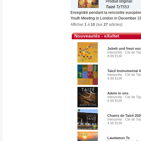
Produit original:
Taizé
TzT553
Enregistré pendant la rencontre europé
Youth Meeting in London in December 198
Afficher
1
à
10
(sur
27
articles)
Nouveautés - eXultet
Jubelt und freut eu
Interprète : Cté de Ta
9.99 EUR
Taizé Instrumental 4
Interprète : Cté de Ta
9.99 EUR
Adem in ons
Interprète : Cté de Ta
9.99 EUR
Chants de Taizé 202
Interprète : Cté de Ta
4.95 EUR
Laudamus Te