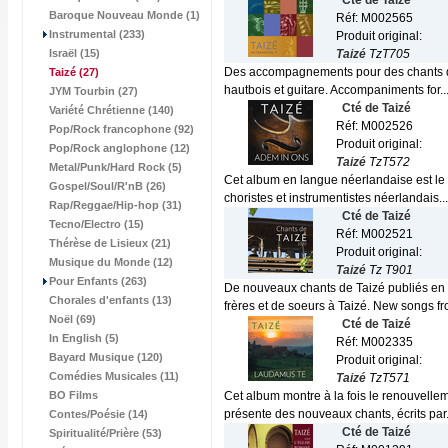
Cté de Taizé
Baroque Nouveau Monde (1)
Réf: M002565
Instrumental (233)
Produit original:
Israël (15)
Taizé
TzT705
Des accompagnements pour des chants de T
Taizé
(27)
hautbois et guitare. Accompaniments for..
JYM Tourbin (27)
Cté de Taizé
Variété Chrétienne (140)
Réf: M002526
Pop/Rock francophone (92)
Produit original:
Pop/Rock anglophone (12)
Taizé
TzT572
Metal/Punk/Hard Rock (5)
Cet album en langue néerlandaise est le f
Gospel/Soul/R'nB (26)
choristes et instrumentistes néerlandais...
Rap/Reggae/Hip-hop (31)
Cté de Taizé
Tecno/Electro (15)
Réf: M002521
Thérèse de Lisieux (21)
Produit original:
Musique du Monde (12)
Taizé
Tz T901
Pour Enfants (263)
De nouveaux chants de Taizé publiés en 
Chorales d'enfants (13)
frères et de soeurs à Taizé. New songs fr
Noël (69)
Cté de Taizé
In English (5)
Réf: M002335
Bayard Musique (120)
Produit original:
Comédies Musicales (11)
Taizé
TzT571
BO Films
Cet album montre à la fois le renouvelleme
présente des nouveaux chants, écrits par.
Contes/Poésie (14)
Cté de Taizé
Spiritualité/Prière (53)