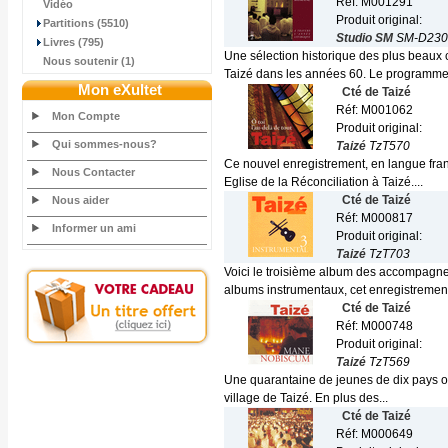
Réf: M001291
Vidéo
Produit original:
Partitions (5510)
Studio SM
SM-D230
Livres (795)
Une sélection historique des plus beaux
Nous soutenir (1)
Taizé dans les années 60. Le programme.
Mon eXultet
Cté de Taizé
Réf: M001062
Mon Compte
Produit original:
Qui sommes-nous?
Taizé
TzT570
Ce nouvel enregistrement, en langue fran
Nous Contacter
Eglise de la Réconciliation à Taizé....
Cté de Taizé
Nous aider
Réf: M000817
Informer un ami
Produit original:
Taizé
TzT703
Voici le troisième album des accompagn
albums instrumentaux, cet enregistrement
Cté de Taizé
Réf: M000748
Produit original:
Taizé
TzT569
Une quarantaine de jeunes de dix pays ont
village de Taizé. En plus des...
Cté de Taizé
Réf: M000649