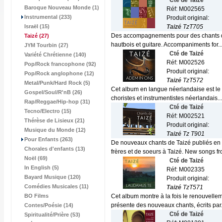
Cté de Taizé
Baroque Nouveau Monde (1)
Réf: M002565
Instrumental (233)
Produit original:
Israël (15)
Taizé
TzT705
Des accompagnements pour des chants de T
Taizé
(27)
hautbois et guitare. Accompaniments for..
JYM Tourbin (27)
Cté de Taizé
Variété Chrétienne (140)
Réf: M002526
Pop/Rock francophone (92)
Produit original:
Pop/Rock anglophone (12)
Taizé
TzT572
Metal/Punk/Hard Rock (5)
Cet album en langue néerlandaise est le f
Gospel/Soul/R'nB (26)
choristes et instrumentistes néerlandais...
Rap/Reggae/Hip-hop (31)
Cté de Taizé
Tecno/Electro (15)
Réf: M002521
Thérèse de Lisieux (21)
Produit original:
Musique du Monde (12)
Taizé
Tz T901
Pour Enfants (263)
De nouveaux chants de Taizé publiés en 
Chorales d'enfants (13)
frères et de soeurs à Taizé. New songs fr
Noël (69)
Cté de Taizé
In English (5)
Réf: M002335
Bayard Musique (120)
Produit original:
Comédies Musicales (11)
Taizé
TzT571
BO Films
Cet album montre à la fois le renouvelleme
présente des nouveaux chants, écrits par.
Contes/Poésie (14)
Cté de Taizé
Spiritualité/Prière (53)