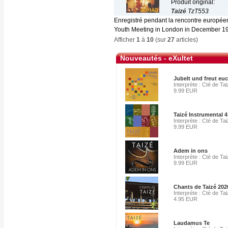
Produit original:
Taizé
TzT553
Enregistré pendant la rencontre europé
Youth Meeting in London in December 198
Afficher
1
à
10
(sur
27
articles)
Nouveautés - eXultet
Jubelt und freut eu
Interprète : Cté de Ta
9.99 EUR
Taizé Instrumental 4
Interprète : Cté de Ta
9.99 EUR
Adem in ons
Interprète : Cté de Ta
9.99 EUR
Chants de Taizé 202
Interprète : Cté de Ta
4.95 EUR
Laudamus Te