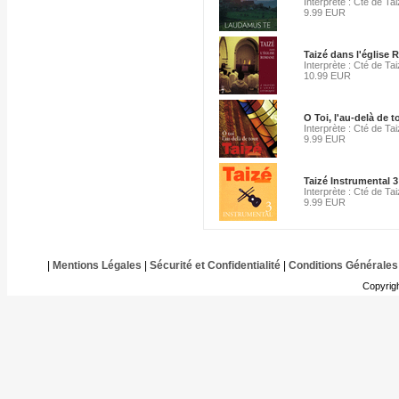
Interprète : Cté de Ta
9.99 EUR
Taizé dans l'église
Interprète : Cté de Ta
10.99 EUR
O Toi, l'au-delà de t
Interprète : Cté de Ta
9.99 EUR
Taizé Instrumental 3
Interprète : Cté de Ta
9.99 EUR
|
Mentions Légales
|
Sécurité et Confidentialité
|
Conditions Générales
Copyrig