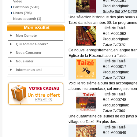
Réf: M001291
Vidéo
Produit original:
Partitions (5510)
Studio SM
SM-D230
Livres (795)
Une sélection historique des plus beaux
Nous soutenir (1)
Taizé dans les années 60. Le programme.
Mon eXultet
Cté de Taizé
Réf: M001062
Mon Compte
Produit original:
Qui sommes-nous?
Taizé
TzT570
Ce nouvel enregistrement, en langue fran
Nous Contacter
Eglise de la Réconciliation à Taizé....
Cté de Taizé
Nous aider
Réf: M000817
Informer un ami
Produit original:
Taizé
TzT703
Voici le troisième album des accompagn
albums instrumentaux, cet enregistrement
Cté de Taizé
Réf: M000748
Produit original:
Taizé
TzT569
Une quarantaine de jeunes de dix pays ont
village de Taizé. En plus des...
Cté de Taizé
Réf: M000649