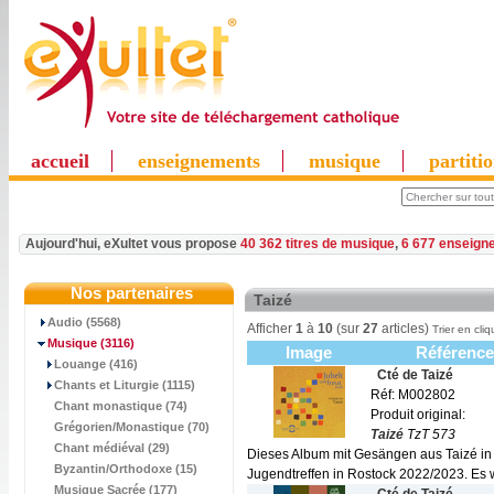
accueil
enseignements
musique
partiti
Aujourd'hui, eXultet vous propose
40 362 titres de musique
,
6 677 enseign
Nos partenaires
Taizé
Audio (5568)
Afficher
1
à
10
(sur
27
articles)
Trier en cliq
Musique
(3116)
Image
Référenc
Louange (416)
Cté de Taizé
Chants et Liturgie (1115)
Réf: M002802
Chant monastique (74)
Produit original:
Grégorien/Monastique (70)
Taizé
TzT 573
Chant médiéval (29)
Dieses Album mit Gesängen aus Taizé i
Byzantin/Orthodoxe (15)
Jugendtreffen in Rostock 2022/2023. Es w
Musique Sacrée (177)