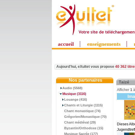
accueil
enseignements
Aujourd'hui, eXultet vous propose
40 362 titr
Nos partenaires
Taizé
Audio (5568)
Afficher
1
Musique
(3116)
Im
Louange (416)
Chants et Liturgie (1115)
Chant monastique (74)
Grégorien/Monastique (70)
Chant médiéval (29)
Dieses Alb
Byzantin/Orthodoxe (15)
Jugendtref
Musique Sacrée (177)