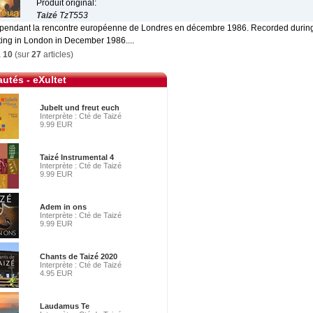
Produit original:
Taizé
TzT553
 pendant la rencontre européenne de Londres en décembre 1986. Recorded durin
ing in London in December 1986....
à
10
(sur
27
articles)
utés - eXultet
Jubelt und freut euch
Interprète : Cté de Taizé
9.99 EUR
Taizé Instrumental 4
Interprète : Cté de Taizé
9.99 EUR
Adem in ons
Interprète : Cté de Taizé
9.99 EUR
Chants de Taizé 2020
Interprète : Cté de Taizé
4.95 EUR
Laudamus Te