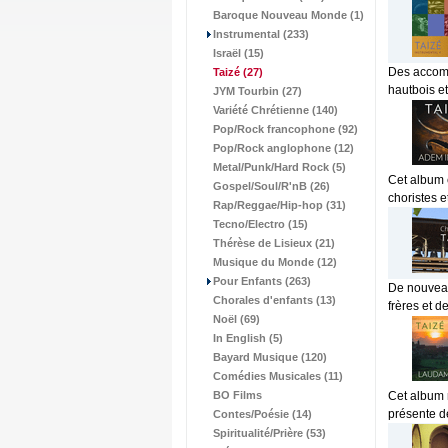
Baroque Nouveau Monde (1)
Instrumental (233)
Israël (15)
Des accomp
Taizé
(27)
hautbois et
JYM Tourbin (27)
Variété Chrétienne (140)
Pop/Rock francophone (92)
Pop/Rock anglophone (12)
Metal/Punk/Hard Rock (5)
Cet album e
Gospel/Soul/R'nB (26)
choristes e
Rap/Reggae/Hip-hop (31)
Tecno/Electro (15)
Thérèse de Lisieux (21)
Musique du Monde (12)
Pour Enfants (263)
De nouveau
Chorales d'enfants (13)
frères et d
Noël (69)
In English (5)
Bayard Musique (120)
Comédies Musicales (11)
BO Films
Cet album m
présente de
Contes/Poésie (14)
Spiritualité/Prière (53)