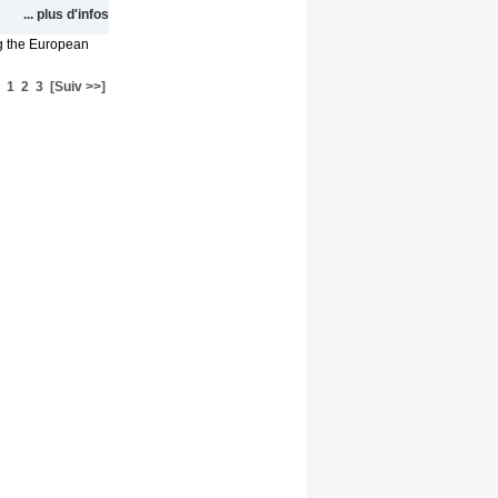
... plus d'infos
g the European
1
2
3
[Suiv >>]