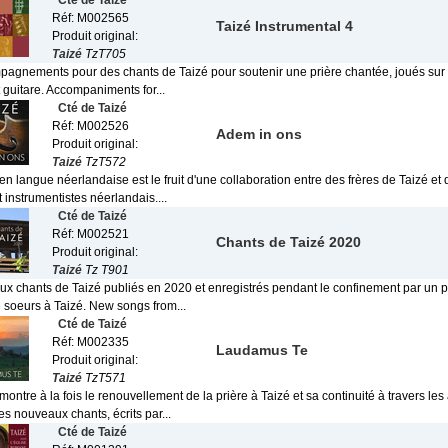
Cté de Taizé
Réf: M002565
Taizé Instrumental 4
Produit original:
Taizé
TzT705
agnements pour des chants de Taizé pour soutenir une prière chantée, joués sur la 
 guitare. Accompaniments for...
Cté de Taizé
Réf: M002526
Adem in ons
Produit original:
Taizé
TzT572
n langue néerlandaise est le fruit d'une collaboration entre des frères de Taizé et
t instrumentistes néerlandais....
Cté de Taizé
Réf: M002521
Chants de Taizé 2020
Produit original:
Taizé
Tz T901
x chants de Taizé publiés en 2020 et enregistrés pendant le confinement par un p
e soeurs à Taizé. New songs from...
Cté de Taizé
Réf: M002335
Laudamus Te
Produit original:
Taizé
TzT571
ontre à la fois le renouvellement de la prière à Taizé et sa continuité à travers les 
s nouveaux chants, écrits par...
Cté de Taizé