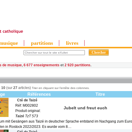
musique
partitions
livres
es de musique
,
6 677 enseignements
et
2 920 partitions
à
10
(sur
27
articles)
Trier en cliquant sur l'entête des colonnes.
age
Références
Titre
Cté de Taizé
Réf: M002802
Jubelt und freut euch
Produit original:
Taizé
TzT 573
um mit Gesängen aus Taizé in deutscher Sprache entstand im Nachgang zum Eur
fen in Rostock 2022/2023. Es wurde vom 8....