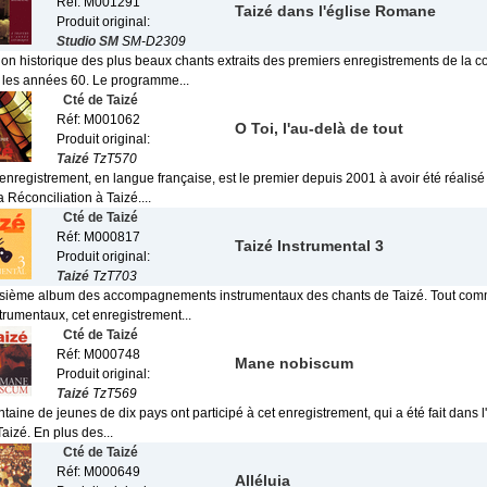
Réf: M001291
Taizé dans l'église Romane
Produit original:
Studio SM
SM-D2309
ion historique des plus beaux chants extraits des premiers enregistrements de la
 les années 60. Le programme...
Cté de Taizé
Réf: M001062
O Toi, l'au-delà de tout
Produit original:
Taizé
TzT570
enregistrement, en langue française, est le premier depuis 2001 à avoir été réalis
a Réconciliation à Taizé....
Cté de Taizé
Réf: M000817
Taizé Instrumental 3
Produit original:
Taizé
TzT703
roisième album des accompagnements instrumentaux des chants de Taizé. Tout com
trumentaux, cet enregistrement...
Cté de Taizé
Réf: M000748
Mane nobiscum
Produit original:
Taizé
TzT569
aine de jeunes de dix pays ont participé à cet enregistrement, qui a été fait dans 
Taizé. En plus des...
Cté de Taizé
Réf: M000649
Alléluia