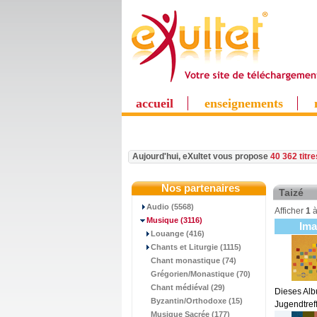
accueil
enseignements
Aujourd'hui, eXultet vous propose
40 362 titr
Nos partenaires
Taizé
Audio (5568)
Afficher
1
Musique
(3116)
Im
Louange (416)
Chants et Liturgie (1115)
Chant monastique (74)
Grégorien/Monastique (70)
Chant médiéval (29)
Dieses Alb
Byzantin/Orthodoxe (15)
Jugendtref
Musique Sacrée (177)