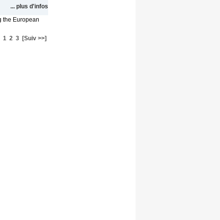
... plus d'infos
g the European
1
2
3
[Suiv >>]