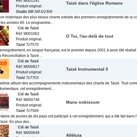
Réf: M001291
Taizé dans l'église Romane
Produit original:
Studio SM
SM-D2309
ion historique des plus beaux chants extraits des premiers enregistrements de la
 les années 60. Le programme...
Cté de Taizé
Réf: M001062
O Toi, l'au-delà de tout
Produit original:
Taizé
TzT570
enregistrement, en langue française, est le premier depuis 2001 à avoir été réalis
a Réconciliation à Taizé....
Cté de Taizé
Réf: M000817
Taizé Instrumental 3
Produit original:
Taizé
TzT703
roisième album des accompagnements instrumentaux des chants de Taizé. Tout com
trumentaux, cet enregistrement...
Cté de Taizé
Réf: M000748
Mane nobiscum
Produit original:
Taizé
TzT569
aine de jeunes de dix pays ont participé à cet enregistrement, qui a été fait dans 
Taizé. En plus des...
Cté de Taizé
Réf: M000649
Alléluia