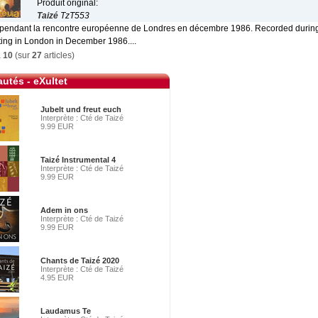
Produit original:
Taizé
TzT553
 pendant la rencontre européenne de Londres en décembre 1986. Recorded durin
ing in London in December 1986....
à
10
(sur
27
articles)
utés - eXultet
Jubelt und freut euch
Interprète : Cté de Taizé
9.99 EUR
Taizé Instrumental 4
Interprète : Cté de Taizé
9.99 EUR
Adem in ons
Interprète : Cté de Taizé
9.99 EUR
Chants de Taizé 2020
Interprète : Cté de Taizé
4.95 EUR
Laudamus Te