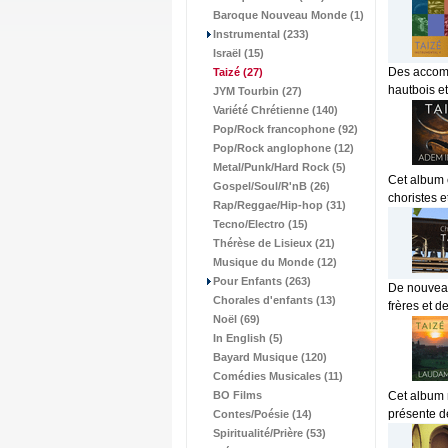
Baroque Nouveau Monde (1)
Instrumental (233)
Israël (15)
Des accomp
Taizé
(27)
hautbois et
JYM Tourbin (27)
Variété Chrétienne (140)
Pop/Rock francophone (92)
Pop/Rock anglophone (12)
Metal/Punk/Hard Rock (5)
Cet album e
Gospel/Soul/R'nB (26)
choristes e
Rap/Reggae/Hip-hop (31)
Tecno/Electro (15)
Thérèse de Lisieux (21)
Musique du Monde (12)
Pour Enfants (263)
De nouveau
Chorales d'enfants (13)
frères et d
Noël (69)
In English (5)
Bayard Musique (120)
Comédies Musicales (11)
BO Films
Cet album m
présente de
Contes/Poésie (14)
Spiritualité/Prière (53)