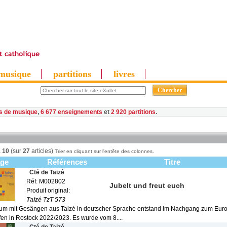
musique
partitions
livres
es de musique
,
6 677 enseignements
et
2 920 partitions
à
10
(sur
27
articles)
Trier en cliquant sur l'entête des colonnes.
age
Références
Titre
Cté de Taizé
Réf: M002802
Jubelt und freut euch
Produit original:
Taizé
TzT 573
um mit Gesängen aus Taizé in deutscher Sprache entstand im Nachgang zum Eur
fen in Rostock 2022/2023. Es wurde vom 8....