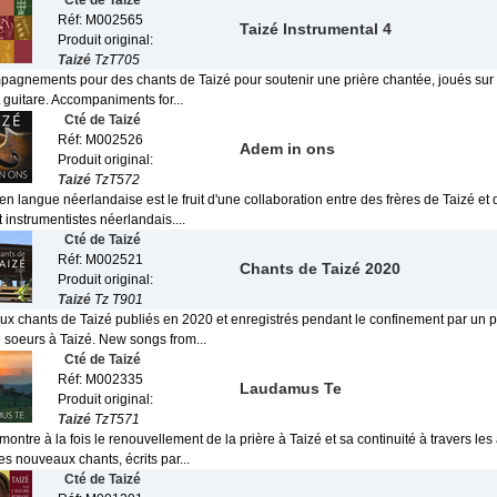
Cté de Taizé
Réf: M002565
Taizé Instrumental 4
Produit original:
Taizé
TzT705
agnements pour des chants de Taizé pour soutenir une prière chantée, joués sur la 
 guitare. Accompaniments for...
Cté de Taizé
Réf: M002526
Adem in ons
Produit original:
Taizé
TzT572
n langue néerlandaise est le fruit d'une collaboration entre des frères de Taizé et
t instrumentistes néerlandais....
Cté de Taizé
Réf: M002521
Chants de Taizé 2020
Produit original:
Taizé
Tz T901
x chants de Taizé publiés en 2020 et enregistrés pendant le confinement par un p
e soeurs à Taizé. New songs from...
Cté de Taizé
Réf: M002335
Laudamus Te
Produit original:
Taizé
TzT571
ontre à la fois le renouvellement de la prière à Taizé et sa continuité à travers les 
s nouveaux chants, écrits par...
Cté de Taizé