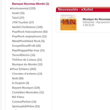
Baroque Nouveau Monde
(1)
Instrumental (233)
Nouveautés - eXultet
Israël (15)
Taizé (27)
Musique du Nouvea
Interprète : Agrupacio
JYM Tourbin (27)
2.99 EUR
Variété Chrétienne (140)
Pop/Rock francophone (92)
Pop/Rock anglophone (12)
Metal/Punk/Hard Rock (5)
Gospel/Soul/R'nB (26)
Rap/Reggae/Hip-hop (31)
Tecno/Electro (15)
Thérèse de Lisieux (21)
Musique du Monde (12)
Pour Enfants (263)
Chorales d'enfants (13)
Noël (69)
In English (5)
Bayard Musique (120)
Comédies Musicales (11)
BO Films
Contes/Poésie (14)
Spiritualité/Prière (53)