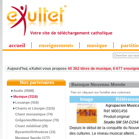
accueil
enseignements
musique
partiti
Aujourd'hui, eXultet vous propose
40 362 titres de musique
,
6 677 enseign
Nos partenaires
Baroque Nouveau Monde
Audio (5568)
Trier en cliquant sur l'entête des colonnes.
Musique
(3116)
Image
Référence
Louange (416)
Agrupacion Music
Chants et Liturgie (1115)
Réf: M001456
Chant monastique (74)
Produit original:
Grégorien/Monastique (70)
Studio SM
SM-D294
Chant médiéval (29)
Depuis le début de la conquête du Nouvea
Byzantin/Orthodoxe (15)
des cultures. Le niveau musical atteint...
Musique Sacrée (177)