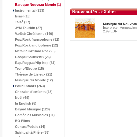
Baroque Nouveau Monde
(1)
Instrumental (233)
Nouveautés - eXultet
Israël (15)
Taizé (27)
Musique du Nouvea
Interprète : Agrupacio
JYM Tourbin (27)
2.99 EUR
Variété Chrétienne (140)
Pop/Rock francophone (92)
Pop/Rock anglophone (12)
Metal/Punk/Hard Rock (5)
Gospel/Soul/R'nB (26)
Rap/Reggae/Hip-hop (31)
Tecno/Electro (15)
Thérèse de Lisieux (21)
Musique du Monde (12)
Pour Enfants (263)
Chorales d'enfants (13)
Noël (69)
In English (5)
Bayard Musique (120)
Comédies Musicales (11)
BO Films
Contes/Poésie (14)
Spiritualité/Prière (53)