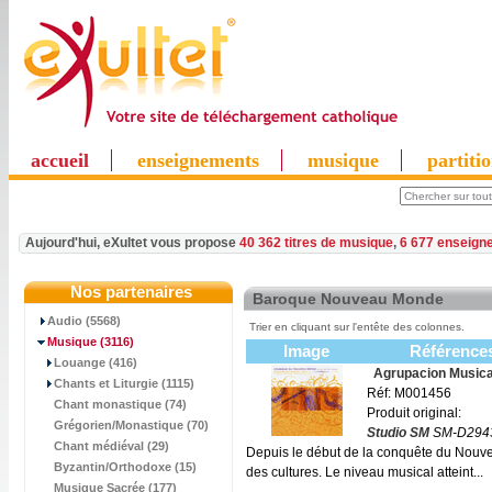
accueil
enseignements
musique
partiti
Aujourd'hui, eXultet vous propose
40 362 titres de musique
,
6 677 enseign
Nos partenaires
Baroque Nouveau Monde
Audio (5568)
Trier en cliquant sur l'entête des colonnes.
Musique
(3116)
Image
Référence
Louange (416)
Agrupacion Music
Chants et Liturgie (1115)
Réf: M001456
Chant monastique (74)
Produit original:
Grégorien/Monastique (70)
Studio SM
SM-D294
Chant médiéval (29)
Depuis le début de la conquête du Nouvea
Byzantin/Orthodoxe (15)
des cultures. Le niveau musical atteint...
Musique Sacrée (177)