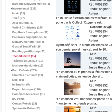
Collectif Oxyg
Baroque Nouveau Monde (1)
Réf: M002853
Instrumental (233)
Produit original:
Israël (15)
Auteur
La musique électronique est viscérale, el
Taizé (27)
porté par le Collectif Oxygène est...
JYM Tourbin (27)
Collectif Oxyg
Variété Chrétienne (140)
Réf: M002854
Pop/Rock francophone (92)
Produit original:
Pop/Rock anglophone (12)
Auteur
Metal/Punk/Hard Rock (5)
Ayant déjà sorti un album en temps de Cov
Gospel/Soul/R'nB (26)
son dernier projet musical, sorti le 10...
Rap/Reggae/Hip-hop (31)
6YP
Tecno/Electro
(15)
Réf: M002851
Thérèse de Lisieux (21)
Produit original:
Musique du Monde (12)
Jesus Records
Pour Enfants (263)
"La chanson Tu te prends la tête est née 
Chorales d'enfants (13)
vraiment bêtes, au lieu de choisir...
Noël (69)
6YP
In English (5)
Réf: M002852
Bayard Musique (120)
Produit original:
Comédies Musicales (11)
Jesus Records
BO Films
"La chanson Vrai Bonheur est partie de l
" non, je ne me prends plus la...
Contes/Poésie (14)
6YP
Spiritualité/Prière (53)