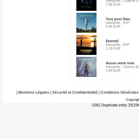
Interprète : Collectif
7.99 EUR
Tout pour Dieu
Interprète : 6YP
6.99 EUR
Eternité
Interprète : 6YP
1.29 EUR
Aucun autre nom
Interprète : Jérémy B
4.99 EUR
|
Mentions Légales
|
Sécurité et Confidentialité
|
Conditions Générales
Copyrig
1062 Duplicate entry '2f1