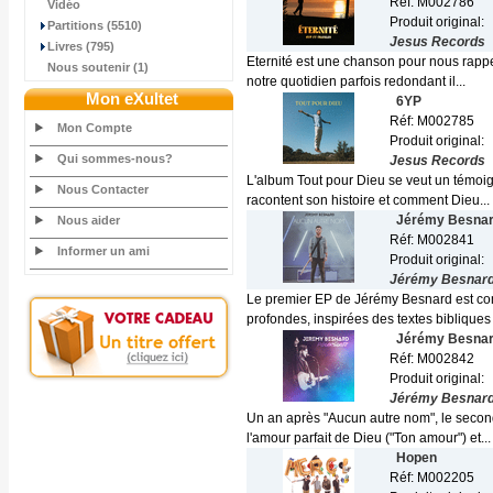
Réf: M002786
Vidéo
Produit original:
Partitions (5510)
Jesus Records
Livres (795)
Eternité est une chanson pour nous rappe
Nous soutenir (1)
notre quotidien parfois redondant il...
Mon eXultet
6YP
Réf: M002785
Mon Compte
Produit original:
Qui sommes-nous?
Jesus Records
L'album Tout pour Dieu se veut un témoig
Nous Contacter
racontent son histoire et comment Dieu...
Jérémy Besna
Nous aider
Réf: M002841
Informer un ami
Produit original:
Jérémy Besnar
Le premier EP de Jérémy Besnard est co
profondes, inspirées des textes bibliques 
Jérémy Besna
Réf: M002842
Produit original:
Jérémy Besnar
Un an après "Aucun autre nom", le second 
l'amour parfait de Dieu ("Ton amour") et...
Hopen
Réf: M002205