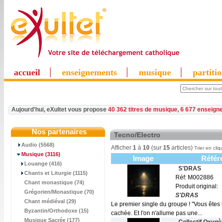
accueil
enseignements
musique
partiti
Aujourd'hui, eXultet vous propose
40 362 titres de musique
,
6 677 enseign
Nos partenaires
Tecno/Electro
Audio (5568)
Afficher
1
à
10
(sur
15
articles)
Trier en cliq
Musique
(3116)
Image
Référ
Louange (416)
S'DRAS
Chants et Liturgie (1115)
Réf: M002886
Chant monastique (74)
Produit original:
Grégorien/Monastique (70)
S'DRAS
Chant médiéval (29)
Le premier single du groupe ! "Vous êtes
Byzantin/Orthodoxe (15)
cachée. Et l'on n'allume pas une...
Musique Sacrée (177)