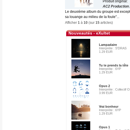
Produit original:
AC2 Production
Le deuxième album du groupe est exceptio
sa louange au milieu de la foule"...
Afficher
1
à
10
(sur
15
articles)
Nouveautés - eXultet
Lampadaire
Interprète : S'DRAS
1.29 EUR
Tu te prends la tête
Interprète : 6YP
1.29 EUR
Opus 2
Interprète : Collectif
3.99 EUR
Vrai bonheur
Interprète : 6YP
1.29 EUR
Opus 1