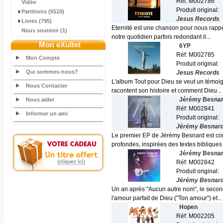
Réf: M002786
Vidéo
Produit original:
Partitions (5510)
Jesus Records
Livres (795)
Eternité est une chanson pour nous rappe
Nous soutenir (1)
notre quotidien parfois redondant il...
Mon eXultet
6YP
Réf: M002785
Mon Compte
Produit original:
Qui sommes-nous?
Jesus Records
L'album Tout pour Dieu se veut un témoig
Nous Contacter
racontent son histoire et comment Dieu...
Jérémy Besna
Nous aider
Réf: M002841
Informer un ami
Produit original:
Jérémy Besnar
Le premier EP de Jérémy Besnard est co
profondes, inspirées des textes bibliques 
Jérémy Besna
Réf: M002842
Produit original:
Jérémy Besnar
Un an après "Aucun autre nom", le second 
l'amour parfait de Dieu ("Ton amour") et...
Hopen
Réf: M002205