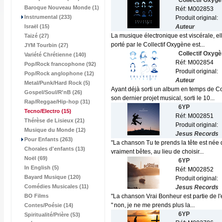
Collectif Oxyg
Baroque Nouveau Monde (1)
Réf: M002853
Instrumental (233)
Produit original:
Israël (15)
Auteur
La musique électronique est viscérale, el
Taizé (27)
porté par le Collectif Oxygène est...
JYM Tourbin (27)
Collectif Oxyg
Variété Chrétienne (140)
Réf: M002854
Pop/Rock francophone (92)
Produit original:
Pop/Rock anglophone (12)
Auteur
Metal/Punk/Hard Rock (5)
Ayant déjà sorti un album en temps de Cov
Gospel/Soul/R'nB (26)
son dernier projet musical, sorti le 10...
Rap/Reggae/Hip-hop (31)
6YP
Tecno/Electro
(15)
Réf: M002851
Thérèse de Lisieux (21)
Produit original:
Musique du Monde (12)
Jesus Records
Pour Enfants (263)
"La chanson Tu te prends la tête est née 
Chorales d'enfants (13)
vraiment bêtes, au lieu de choisir...
Noël (69)
6YP
In English (5)
Réf: M002852
Bayard Musique (120)
Produit original:
Comédies Musicales (11)
Jesus Records
BO Films
"La chanson Vrai Bonheur est partie de l
" non, je ne me prends plus la...
Contes/Poésie (14)
6YP
Spiritualité/Prière (53)