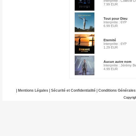
Interprète : Collectif
7.99 EUR
Tout pour Dieu
Interprète : 6YP
6.99 EUR
Eternité
Interprète : 6YP
1.29 EUR
Aucun autre nom
Interprète : Jérémy B
4.99 EUR
|
Mentions Légales
|
Sécurité et Confidentialité
|
Conditions Générales
Copyrig