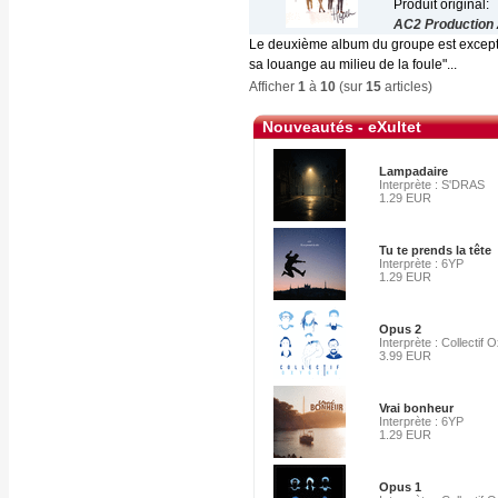
Produit original:
AC2 Production
Le deuxième album du groupe est exceptio
sa louange au milieu de la foule"...
Afficher
1
à
10
(sur
15
articles)
Nouveautés - eXultet
Lampadaire
Interprète : S'DRAS
1.29 EUR
Tu te prends la tête
Interprète : 6YP
1.29 EUR
Opus 2
Interprète : Collectif
3.99 EUR
Vrai bonheur
Interprète : 6YP
1.29 EUR
Opus 1