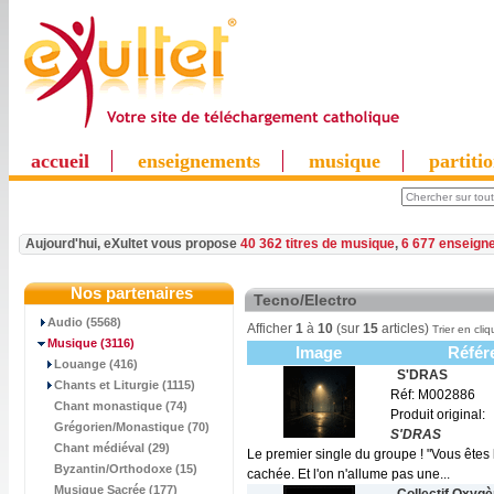
accueil
enseignements
musique
partiti
Aujourd'hui, eXultet vous propose
40 362 titres de musique
,
6 677 enseign
Nos partenaires
Tecno/Electro
Audio (5568)
Afficher
1
à
10
(sur
15
articles)
Trier en cliq
Musique
(3116)
Image
Référ
Louange (416)
S'DRAS
Chants et Liturgie (1115)
Réf: M002886
Chant monastique (74)
Produit original:
Grégorien/Monastique (70)
S'DRAS
Chant médiéval (29)
Le premier single du groupe ! "Vous êtes
Byzantin/Orthodoxe (15)
cachée. Et l'on n'allume pas une...
Musique Sacrée (177)