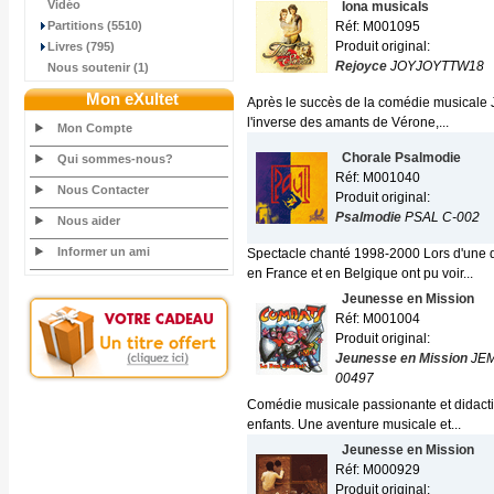
Vidéo
Iona musicals
Partitions (5510)
Réf: M001095
Produit original:
Livres (795)
Rejoyce
JOYJOYTTW18
Nous soutenir (1)
Mon eXultet
Après le succès de la comédie musicale J
l'inverse des amants de Vérone,...
Mon Compte
Chorale Psalmodie
Qui sommes-nous?
Réf: M001040
Nous Contacter
Produit original:
Psalmodie
PSAL C-002
Nous aider
Informer un ami
Spectacle chanté 1998-2000 Lors d'une d
en France et en Belgique ont pu voir...
Jeunesse en Mission
Réf: M001004
Produit original:
Jeunesse en Mission
JE
00497
Comédie musicale passionante et didacti
enfants. Une aventure musicale et...
Jeunesse en Mission
Réf: M000929
Produit original: