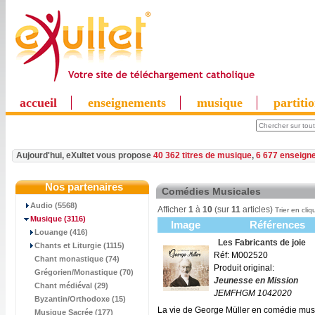
accueil
enseignements
musique
partiti
Aujourd'hui, eXultet vous propose
40 362 titres de musique
,
6 677 enseign
Nos partenaires
Comédies Musicales
Audio (5568)
Afficher
1
à
10
(sur
11
articles)
Trier en cliq
Musique
(3116)
Image
Références
Louange (416)
Les Fabricants de joie
Chants et Liturgie (1115)
Réf: M002520
Chant monastique (74)
Produit original:
Grégorien/Monastique (70)
Jeunesse en Mission
Chant médiéval (29)
JEMFHGM 1042020
Byzantin/Orthodoxe (15)
La vie de George Müller en comédie musi
Musique Sacrée (177)