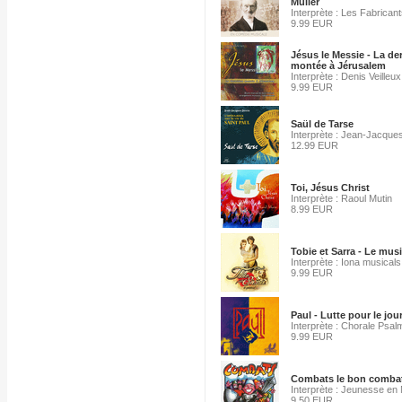
Müller
Interprète : Les Fabricant
9.99 EUR
Jésus le Messie - La de
montée à Jérusalem
Interprète : Denis Veilleux
9.99 EUR
Saül de Tarse
Interprète : Jean-Jacque
12.99 EUR
Toi, Jésus Christ
Interprète : Raoul Mutin
8.99 EUR
Tobie et Sarra - Le musi
Interprète : Iona musicals
9.99 EUR
Paul - Lutte pour le jou
Interprète : Chorale Psal
9.99 EUR
Combats le bon combat
Interprète : Jeunesse en
9.50 EUR