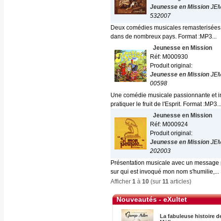
Jeunesse en Mission
JE
532007
Deux comédies musicales remasterisées. E
dans de nombreux pays. Format :MP3...
Jeunesse en Mission
Réf: M000930
Produit original:
Jeunesse en Mission
JE
00598
Une comédie musicale passionnante et i
pratiquer le fruit de l'Esprit. Format :MP3..
Jeunesse en Mission
Réf: M000924
Produit original:
Jeunesse en Mission
JE
202003
Présentation musicale avec un message po
sur qui est invoqué mon nom s'humilie,...
Afficher
1
à
10
(sur
11
articles)
Nouveautés - eXultet
La fabuleuse histoire 