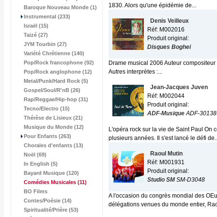
1830. Alors qu'une épidémie de...
Baroque Nouveau Monde (1)
Instrumental (233)
Denis Veilleux
Israël (15)
Réf: M002016
Taizé (27)
Produit original:
JYM Tourbin (27)
Disques Boghei
Variété Chrétienne (140)
Pop/Rock francophone (92)
Drame musical 2006 Auteur compositeur e
Autres interprètes :...
Pop/Rock anglophone (12)
Metal/Punk/Hard Rock (5)
Jean-Jacques Juven
Gospel/Soul/R'nB (26)
Réf: M002044
Rap/Reggae/Hip-hop (31)
Produit original:
Tecno/Electro (15)
ADF-Musique
ADF-30138
Thérèse de Lisieux (21)
Musique du Monde (12)
L'opéra rock sur la vie de Saint Paul On
Pour Enfants (263)
plusieurs années. Il s'est lancé le défi de..
Chorales d'enfants (13)
Raoul Mutin
Noël (69)
Réf: M001931
In English (5)
Produit original:
Bayard Musique (120)
Studio SM
SM-D3048
Comédies Musicales
(11)
BO Films
A l'occasion du congrès mondial des OEu
Contes/Poésie (14)
délégations venues du monde entier, Rao
Spiritualité/Prière (53)