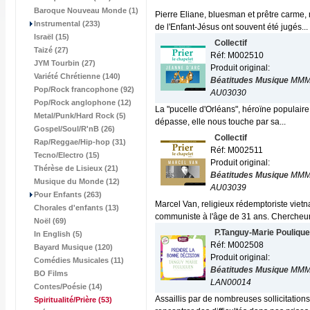
Baroque Nouveau Monde (1)
Pierre Eliane, bluesman et prêtre carme,
Instrumental (233)
de l'Enfant-Jésus ont souvent été jugés...
Israël (15)
Collectif
Taizé (27)
Réf: M002510
JYM Tourbin (27)
Produit original:
Variété Chrétienne (140)
Béatitudes Musique
MMM
Pop/Rock francophone (92)
AU03030
Pop/Rock anglophone (12)
La "pucelle d'Orléans", héroïne populaire,
Metal/Punk/Hard Rock (5)
dépasse, elle nous touche par sa...
Gospel/Soul/R'nB (26)
Collectif
Rap/Reggae/Hip-hop (31)
Réf: M002511
Tecno/Electro (15)
Produit original:
Thérèse de Lisieux (21)
Béatitudes Musique
MMM
Musique du Monde (12)
AU03039
Pour Enfants (263)
Marcel Van, religieux rédemptoriste viet
Chorales d'enfants (13)
communiste à l'âge de 31 ans. Chercheur
Noël (69)
P.Tanguy-Marie Pouliqu
In English (5)
Réf: M002508
Bayard Musique (120)
Produit original:
Comédies Musicales (11)
Béatitudes Musique
MMM
BO Films
LAN00014
Contes/Poésie (14)
Assaillis par de nombreuses sollicitations
Spiritualité/Prière
(53)