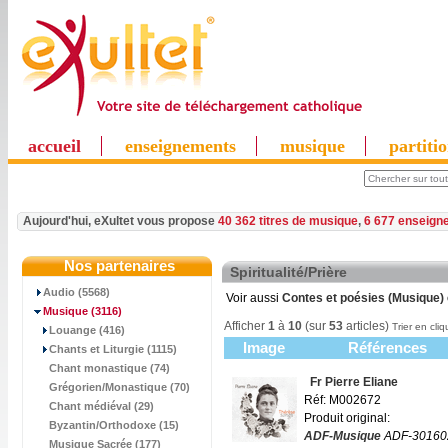
accueil
enseignements
musique
partiti
Aujourd'hui, eXultet vous propose
40 362 titres de musique
,
6 677 enseign
Nos partenaires
Spiritualité/Prière
Audio (5568)
Voir aussi
Contes et poésies (Musique)
Musique
(3116)
Afficher
1
à
10
(sur
53
articles)
Trier en cliq
Louange (416)
Image
Références
Chants et Liturgie (1115)
Chant monastique (74)
Fr Pierre Eliane
Grégorien/Monastique (70)
Réf: M002672
Chant médiéval (29)
Produit original:
Byzantin/Orthodoxe (15)
ADF-Musique
ADF-30160
Musique Sacrée (177)