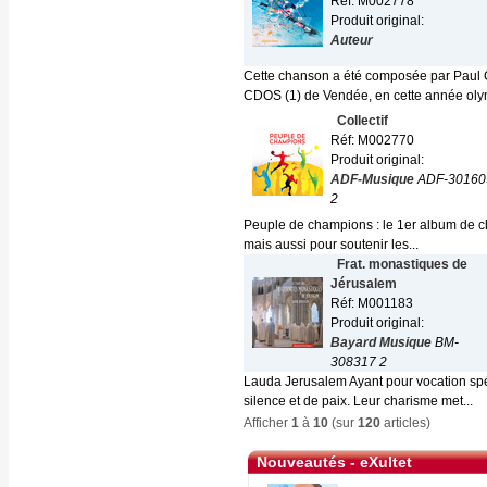
Réf: M002778
Produit original:
Auteur
Cette chanson a été composée par Paul 
CDOS (1) de Vendée, en cette année oly
Collectif
Réf: M002770
Produit original:
ADF-Musique
ADF-30160
2
Peuple de champions : le 1er album de chan
mais aussi pour soutenir les...
Frat. monastiques de
Jérusalem
Réf: M001183
Produit original:
Bayard Musique
BM-
308317 2
Lauda Jerusalem Ayant pour vocation spéc
silence et de paix. Leur charisme met...
Afficher
1
à
10
(sur
120
articles)
Nouveautés - eXultet