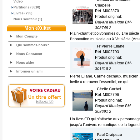
Vidéo
Chapelle
Partitions (5510)
Réf: M002870
Livres (795)
Produit original:
Nous soutenir (1)
Bayard Musique
BM-
Mon eXultet
308749 2
Plain-chant et polyphonies du 14e siècl
Mon Compte
l'innovation musicale au XIVe siècle (Ars 
Qui sommes-nous?
Fr Pierre Eliane
Réf: M002793
Nous Contacter
Produit original:
Nous aider
Bayard Musique
BM-
301618 2
Informer un ami
Pierre Eliane, Carme déchaux, musicien, 
invite à retrouver l'essentiel, ce qui...
Cécile Corbel
Réf: M002796
Produit original:
Bayard Musique
BM-
308691 2
Un livre-CD qui s'attache aux personnage
jusqu'à l'univers romantique de la légende
Paul Craipeau