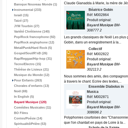
Claude Gianadda à Marie, la mère de Jésu
Baroque Nouveau Monde (1)
Béatrice Gobin
Instrumental (233)
Réf: M002864
Israël (15)
Produit original:
Taizé (27)
Bayard Musique
BM-
JYM Tourbin (27)
308777 2
Variété Chrétienne (140)
Pop/Rock francophone (92)
Les grands classiques de Noël Les plus gr
Gobin, dans un enregistrement à la...
Pop/Rock anglophone (12)
Metal/Punk/Hard Rock (5)
Collectif
Gospel/Soul/R'nB (26)
Réf: M002822
Rap/Reggae/Hip-hop (31)
Produit original:
Tecno/Electro (15)
Bayard Musique
BM-
302113 2
Thérèse de Lisieux (21)
Musique du Monde (12)
Nous sommes des amis, des compagnons, de
Pour Enfants (263)
à travers le chant. Ecrire des textes,...
Chorales d'enfants (13)
Ensemble Diabolus in
Noël (69)
Musica
In English (5)
Réf: M002871
Produit original:
Bayard Musique
(120)
Bayard Musique
BM-
Comédies Musicales (11)
308696 2
BO Films
Polyphonies courtoises des "Chansonnie
Contes/Poésie (14)
que l'on chantait en pays de Loire à la...
Spiritualité/Prière (53)
Schola de la Sainte