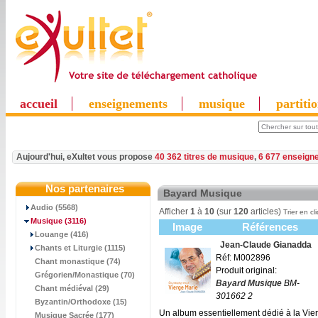
accueil
enseignements
musique
partiti
Aujourd'hui, eXultet vous propose
40 362 titres de musique
,
6 677 enseign
Nos partenaires
Bayard Musique
Audio (5568)
Afficher
1
à
10
(sur
120
articles)
Trier en cl
Musique
(3116)
Image
Références
Louange (416)
Jean-Claude Gianadda
Chants et Liturgie (1115)
Réf: M002896
Chant monastique (74)
Produit original:
Grégorien/Monastique (70)
Bayard Musique
BM-
Chant médiéval (29)
301662 2
Byzantin/Orthodoxe (15)
Un album essentiellement dédié à la Vier
Musique Sacrée (177)