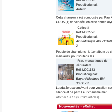
Réf: M002778
Produit original:
Auteur
Cette chanson a été composée par Paul 
CDOS (1) de Vendée, en cette année oly
Collectif
Réf: M002770
Produit original:
ADF-Musique
ADF-30160
2
Peuple de champions : le 1er album de chan
mais aussi pour soutenir les...
Frat. monastiques de
Jérusalem
Réf: M001183
Produit original:
Bayard Musique
BM-
308317 2
Lauda Jerusalem Ayant pour vocation spéc
silence et de paix. Leur charisme met...
Afficher
1
à
10
(sur
120
articles)
Nouveautés - eXultet