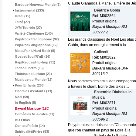
Claude Gianadda à Marie, la mère de Jésu
Baroque Nouveau Monde (1)
Béatrice Gobin
Instrumental (233)
Réf: M002864
Israël (15)
Produit original:
Taizé (27)
Bayard Musique
BM-
JYM Tourbin (27)
308777 2
Variété Chrétienne (140)
Pop/Rock francophone (92)
Les grands classiques de Noël Les plus gr
Gobin, dans un enregistrement à la...
Pop/Rock anglophone (12)
Metal/Punk/Hard Rock (5)
Collectif
Gospel/Soul/R'nB (26)
Réf: M002822
Rap/Reggae/Hip-hop (31)
Produit original:
Tecno/Electro (15)
Bayard Musique
BM-
302113 2
Thérèse de Lisieux (21)
Musique du Monde (12)
Nous sommes des amis, des compagnons, de
Pour Enfants (263)
à travers le chant. Ecrire des textes,...
Chorales d'enfants (13)
Ensemble Diabolus in
Noël (69)
Musica
In English (5)
Réf: M002871
Produit original:
Bayard Musique
(120)
Bayard Musique
BM-
Comédies Musicales (11)
308696 2
BO Films
Polyphonies courtoises des "Chansonnie
Contes/Poésie (14)
que l'on chantait en pays de Loire à la...
Spiritualité/Prière (53)
Schola de la Sainte