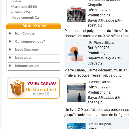
Vidéo
Chapelle
Partitions (5510)
Réf: M002870
Livres (795)
Produit original:
Nous soutenir (1)
Bayard Musique
BM-
Mon eXultet
308749 2
Plain-chant et polyphonies du 14e siècl
Mon Compte
l'innovation musicale au XIVe siècle (Ars 
Qui sommes-nous?
Fr Pierre Eliane
Réf: M002793
Nous Contacter
Produit original:
Nous aider
Bayard Musique
BM-
301618 2
Informer un ami
Pierre Eliane, Carme déchaux, musicien, 
invite à retrouver l'essentiel, ce qui...
Cécile Corbel
Réf: M002796
Produit original:
Bayard Musique
BM-
308691 2
Un livre-CD qui s'attache aux personnage
jusqu'à l'univers romantique de la légende
Paul Craipeau