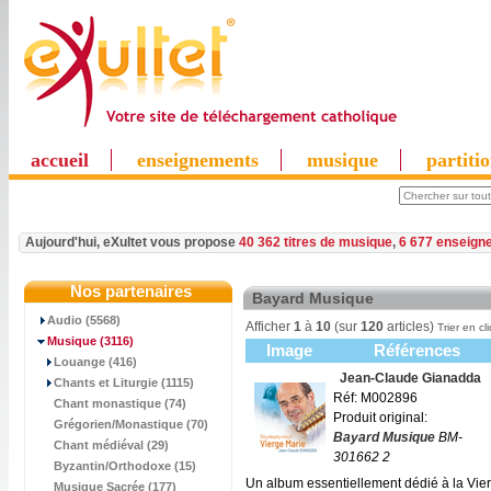
accueil
enseignements
musique
partiti
Aujourd'hui, eXultet vous propose
40 362 titres de musique
,
6 677 enseign
Nos partenaires
Bayard Musique
Audio (5568)
Afficher
1
à
10
(sur
120
articles)
Trier en cl
Musique
(3116)
Image
Références
Louange (416)
Jean-Claude Gianadda
Chants et Liturgie (1115)
Réf: M002896
Chant monastique (74)
Produit original:
Grégorien/Monastique (70)
Bayard Musique
BM-
Chant médiéval (29)
301662 2
Byzantin/Orthodoxe (15)
Un album essentiellement dédié à la Vier
Musique Sacrée (177)