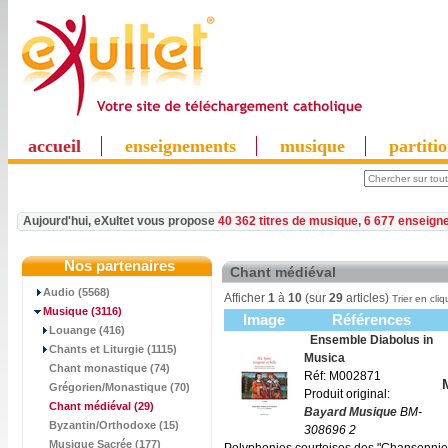
accueil
enseignements
musique
partiti
Aujourd'hui, eXultet vous propose
40 362 titres de musique
,
6 677 enseign
Nos partenaires
Chant médiéval
Audio (5568)
Afficher
1
à
10
(sur
29
articles)
Trier en cliq
Musique
(3116)
Image
Références
Louange (416)
Ensemble Diabolus in
Chants et Liturgie (1115)
Musica
Chant monastique (74)
Réf: M002871
Grégorien/Monastique (70)
Produit original:
Chant médiéval
(29)
Bayard Musique
BM-
Byzantin/Orthodoxe (15)
308696 2
Musique Sacrée (177)