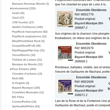
Polyphonies courtoises des "Chansonnie
Baroque Nouveau Monde (1)
que l'on chantait en pays de Loire à la...
Instrumental (233)
Ensemble Obsidienne
Israël (15)
Réf: M002779
Taizé (27)
Produit original:
JYM Tourbin (27)
Bayard Musique
BM-
Variété Chrétienne (140)
308687 2
Pop/Rock francophone (92)
Aux origines de la chanson Une plongée 
Pop/Rock anglophone (12)
troubadours, un retour aux origines de la
Metal/Punk/Hard Rock (5)
Ensemble Obsidienne
Gospel/Soul/R'nB (26)
Réf: M002679
Rap/Reggae/Hip-hop (31)
Produit original:
Tecno/Electro (15)
Bayard Musique
BM-
Thérèse de Lisieux (21)
308668 2
Musique du Monde (12)
Rondeaux, ballades, motets, lais et vire
Pour Enfants (263)
l'oeuvre de Guillaume de Machaut, poète e
Chorales d'enfants (13)
Ensemble Obsidienne
Noël (69)
Réf: M002699
In English (5)
Produit original:
Bayard Musique (120)
M
Bayard Musique
BM-
Comédies Musicales (11)
308671 2
BO Films
Lais de la Rose et de la Fonteinne Une 
Contes/Poésie (14)
Guillaume de Machaut, poète et composite
Spiritualité/Prière (53)