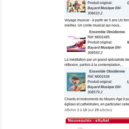
Produit original:
Bayard Musique
BM-
308610 2
Voyage musical - à partir de 5 ans Un fo
oreilles. Un conte musical qui nous...
Ensemble Obsidienne
Réf: M002485
Produit original:
Bayard Musique
BM-
308593 2
La méditation par un grand spécialiste de
réflexion, parfois à la contemplation,...
Ensemble Obsidienne
Réf: M002436
Produit original:
Bayard Musique
BM-
308579 2
Chants et instruments du Moyen-Age A par
églises et cathédrales, en particulier celle
Afficher
1
à
10
(sur
29
articles)
Nouveautés - eXultet