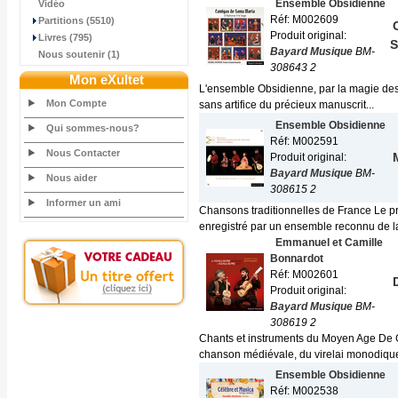
Ensemble Obsidienne
Vidéo
Réf: M002609
Partitions (5510)
Produit original:
Livres (795)
S
Bayard Musique
BM-
Nous soutenir (1)
308643 2
Mon eXultet
L'ensemble Obsidienne, par la magie des i
Mon Compte
sans artifice du précieux manuscrit...
Ensemble Obsidienne
Qui sommes-nous?
Réf: M002591
Nous Contacter
Produit original:
Bayard Musique
BM-
Nous aider
308615 2
Informer un ami
Chansons traditionnelles de France Le pr
enregistré par un ensemble reconnu de la
Emmanuel et Camille
Bonnardot
Réf: M002601
Produit original:
Bayard Musique
BM-
308619 2
Chants et instruments du Moyen Age De 
chanson médiévale, du virelai monodique
Ensemble Obsidienne
Réf: M002538