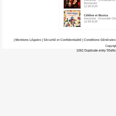
Interprète : Emmanuel et 
Bonnardot
12.99 EUR
Célèbre et Musica
Interprète : Ensemble Ob
10.99 EUR
|
Mentions Légales
|
Sécurité et Confidentialité
|
Conditions Générales
Copyrig
1062 Duplicate entry '05d