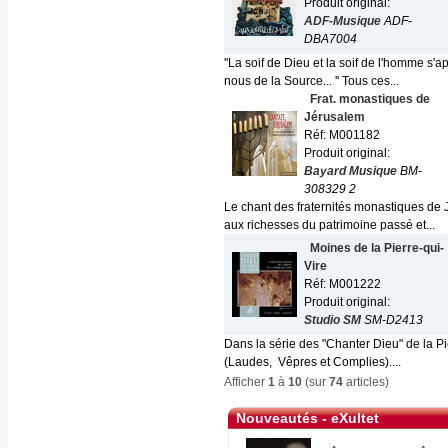
Produit original:
ADF-Musique
ADF-
DBA7004
''La soif de Dieu et la soif de l'homme s'a
nous de la Source... '' Tous ces...
Frat. monastiques de
Jérusalem
Réf: M001182
Produit original:
Bayard Musique
BM-
308329 2
Le chant des fraternités monastiques de J
aux richesses du patrimoine passé et...
Moines de la Pierre-qui-
Vire
Réf: M001222
Produit original:
Studio SM
SM-D2413
Dans la série des "Chanter Dieu" de la Pi
(Laudes, Vêpres et Complies)....
Afficher
1
à
10
(sur
74
articles)
Nouveautés - eXultet