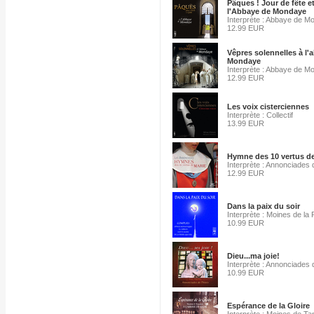
Pâques ! Jour de fête et
l'Abbaye de Mondaye
Interprète : Abbaye de M
12.99 EUR
Vêpres solennelles à l'
Mondaye
Interprète : Abbaye de M
12.99 EUR
Les voix cisterciennes
Interprète : Collectif
13.99 EUR
Hymne des 10 vertus de
Interprète : Annonciades 
12.99 EUR
Dans la paix du soir
Interprète : Moines de la 
10.99 EUR
Dieu...ma joie!
Interprète : Annonciades 
10.99 EUR
Espérance de la Gloire