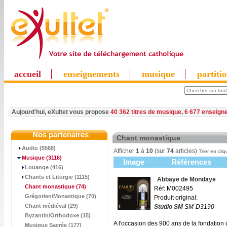
accueil
enseignements
musique
partiti
Aujourd'hui, eXultet vous propose
40 362 titres de musique
,
6 677 enseign
Nos partenaires
Chant monastique
Audio (5568)
Afficher
1
à
10
(sur
74
articles)
Trier en cliq
Musique
(3116)
Image
Références
Louange (416)
Chants et Liturgie (1115)
Abbaye de Mondaye
Chant monastique
(74)
Réf: M002495
Grégorien/Monastique (70)
Produit original:
Chant médiéval (29)
Studio SM
SM-D3190
Byzantin/Orthodoxe (15)
A l'occasion des 900 ans de la fondation 
Musique Sacrée (177)