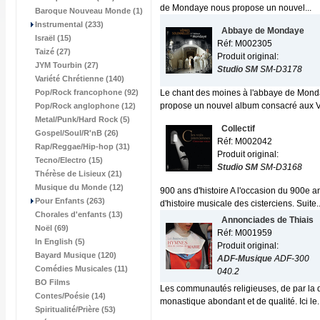
de Mondaye nous propose un nouvel...
Baroque Nouveau Monde (1)
Instrumental (233)
Abbaye de Mondaye
Israël (15)
Réf: M002305
Taizé (27)
Produit original:
JYM Tourbin (27)
Studio SM
SM-D3178
Variété Chrétienne (140)
Pop/Rock francophone (92)
Le chant des moines à l'abbaye de Monda
propose un nouvel album consacré aux V
Pop/Rock anglophone (12)
Metal/Punk/Hard Rock (5)
Collectif
Gospel/Soul/R'nB (26)
Réf: M002042
Rap/Reggae/Hip-hop (31)
Produit original:
Tecno/Electro (15)
Studio SM
SM-D3168
Thérèse de Lisieux (21)
Musique du Monde (12)
900 ans d'histoire A l'occasion du 900e 
Pour Enfants (263)
d'histoire musicale des cisterciens. Suite..
Chorales d'enfants (13)
Annonciades de Thiais
Noël (69)
Réf: M001959
In English (5)
Produit original:
Bayard Musique (120)
ADF-Musique
ADF-300
Comédies Musicales (11)
040.2
BO Films
Les communautés religieuses, de par la qu
Contes/Poésie (14)
monastique abondant et de qualité. Ici le..
Spiritualité/Prière (53)