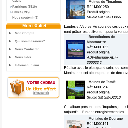
Vidéo
Moines de Timadeuc
Partitions (5510)
Réf: M001250
Produit original:
Livres (795)
Studio SM
SM-D3066
Nous soutenir (1)
Mon eXultet
Laudes et Vêpres. Au cours de ces deux 
rend grâce respectivement pour la venue 
Mon Compte
Bénédictines de
Qui sommes-nous?
Montmartre
Réf: M001165
Nous Contacter
Produit original:
Nous aider
ADF-Musique
ADF-
300033 2
Informer un ami
Réalisé avec le plus grand soin, tout c
Montmartre, cet album permet de découvri
Moines de Tamié
Réf: M001237
Produit original:
Studio SM
SM-D2313
Cet album présente neuf tropaires, deux 
aujourd'hui l'un des enregistrement les...
Moniales de Dourgne
Réf: M001161