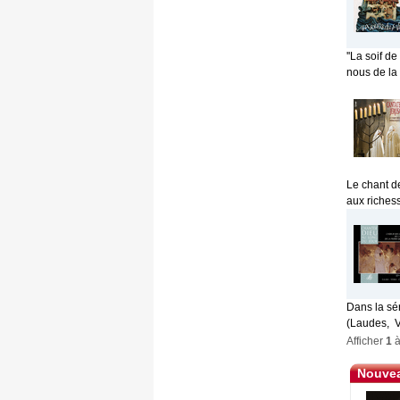
''La soif d
nous de la S
Le chant de
aux richess
Dans la sér
(Laudes, V
Afficher
1
Nouvea