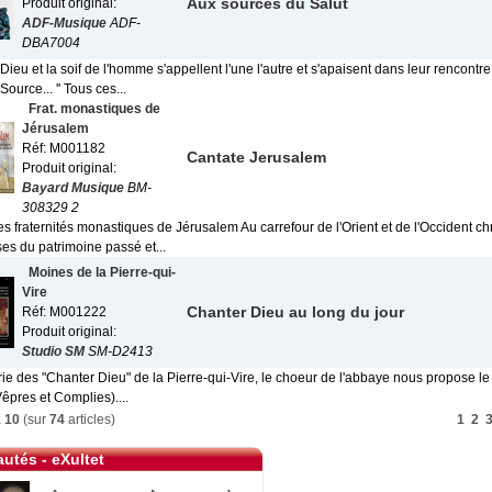
Aux sources du Salut
Produit original:
ADF-Musique
ADF-
DBA7004
e Dieu et la soif de l'homme s'appellent l'une l'autre et s'apaisent dans leur rencont
ource... '' Tous ces...
Frat. monastiques de
Jérusalem
Réf: M001182
Cantate Jerusalem
Produit original:
Bayard Musique
BM-
308329 2
s fraternités monastiques de Jérusalem Au carrefour de l'Orient et de l'Occident ch
es du patrimoine passé et...
Moines de la Pierre-qui-
Vire
Chanter Dieu au long du jour
Réf: M001222
Produit original:
Studio SM
SM-D2413
ie des "Chanter Dieu" de la Pierre-qui-Vire, le choeur de l'abbaye nous propose le
êpres et Complies)....
à
10
(sur
74
articles)
1
2
utés - eXultet