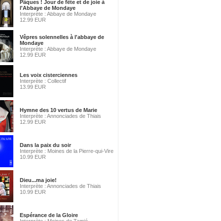
Pâques ! Jour de fête et de joie à
l'Abbaye de Mondaye
Interprète : Abbaye de Mondaye
12.99 EUR
Vêpres solennelles à l'abbaye de
Mondaye
Interprète : Abbaye de Mondaye
12.99 EUR
Les voix cisterciennes
Interprète : Collectif
13.99 EUR
Hymne des 10 vertus de Marie
Interprète : Annonciades de Thiais
12.99 EUR
Dans la paix du soir
Interprète : Moines de la Pierre-qui-Vire
10.99 EUR
Dieu...ma joie!
Interprète : Annonciades de Thiais
10.99 EUR
Espérance de la Gloire