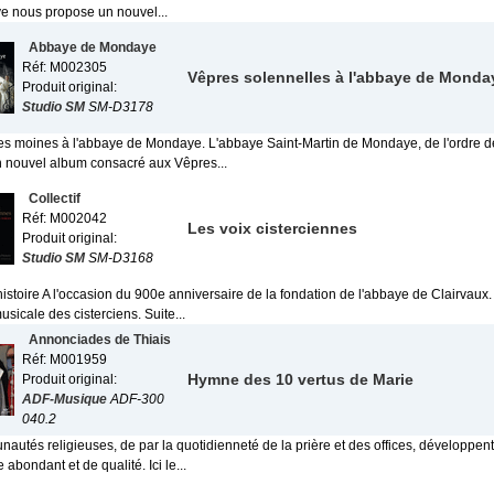
 nous propose un nouvel...
Abbaye de Mondaye
Réf: M002305
Vêpres solennelles à l'abbaye de Monda
Produit original:
Studio SM
SM-D3178
es moines à l'abbaye de Mondaye. L'abbaye Saint-Martin de Mondaye, de l'ordre 
 nouvel album consacré aux Vêpres...
Collectif
Réf: M002042
Les voix cisterciennes
Produit original:
Studio SM
SM-D3168
histoire A l'occasion du 900e anniversaire de la fondation de l'abbaye de Clairvau
musicale des cisterciens. Suite...
Annonciades de Thiais
Réf: M001959
Hymne des 10 vertus de Marie
Produit original:
ADF-Musique
ADF-300
040.2
utés religieuses, de par la quotidienneté de la prière et des offices, développent
abondant et de qualité. Ici le...