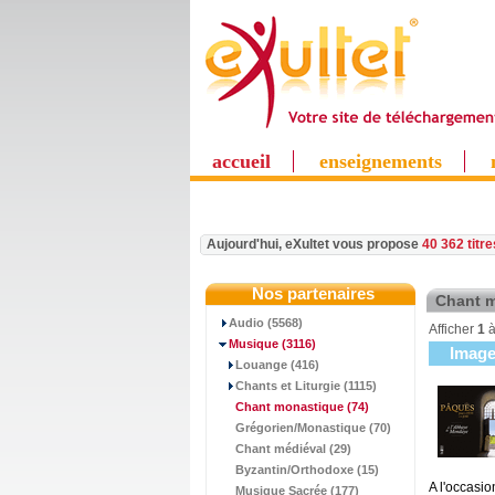
accueil
enseignements
Aujourd'hui, eXultet vous propose
40 362 titr
Nos partenaires
Chant 
Audio (5568)
Afficher
1
Musique
(3116)
Imag
Louange (416)
Chants et Liturgie (1115)
Chant monastique
(74)
Grégorien/Monastique (70)
Chant médiéval (29)
Byzantin/Orthodoxe (15)
A l'occasio
Musique Sacrée (177)