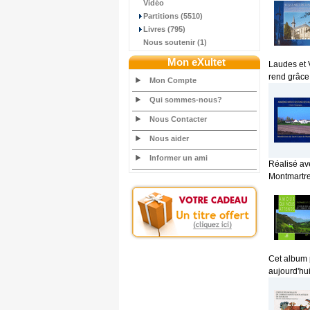
Vidéo
Partitions (5510)
Livres (795)
Nous soutenir (1)
Mon eXultet
Laudes et 
rend grâce
Mon Compte
Qui sommes-nous?
Nous Contacter
Nous aider
Informer un ami
Réalisé av
Montmartre
Cet album 
aujourd'hui