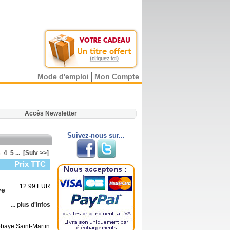
Mode d'emploi
Mon Compte
.
Accès Newsletter
Suivez-nous sur...
3
4
5
...
[Suiv >>]
Prix TTC
12.99 EUR
ye
... plus d'infos
bbaye Saint-Martin