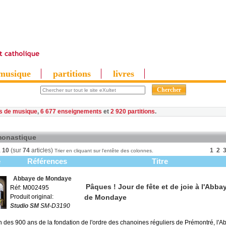
musique
partitions
livres
es de musique
,
6 677 enseignements
et
2 920 partitions
monastique
à
10
(sur
74
articles)
1
2
Trier en cliquant sur l'entête des colonnes.
e
Références
Titre
Abbaye de Mondaye
Pâques ! Jour de fête et de joie à l'Abba
Réf: M002495
Produit original:
de Mondaye
Studio SM
SM-D3190
n des 900 ans de la fondation de l'ordre des chanoines réguliers de Prémontré, l'A