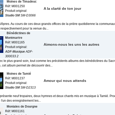
Moines de Timadeuc
Réf: M001250
A la clarté de ton jour
Produit original:
Studio SM
SM-D3066
Vêpres. Au cours de ces deux grands offices de la prière quotidienne la communa
 respectivement pour la venue du...
Bénédictines de
Montmartre
Réf: M001165
Aimons-nous les uns les autres
Produit original:
ADF-Musique
ADF-
300033 2
ec le plus grand soin, tout comme les précédents albums des bénédictines du Sac
, cet album permet de découvrir des...
Moines de Tamié
Réf: M001237
Amour qui nous attends
Produit original:
Studio SM
SM-D2313
présente neuf tropaires, deux hymnes et deux chants mis en musique à Tamié. Produ
 l'un des enregistrement les...
Moniales de Dourgne
Réf: M001161