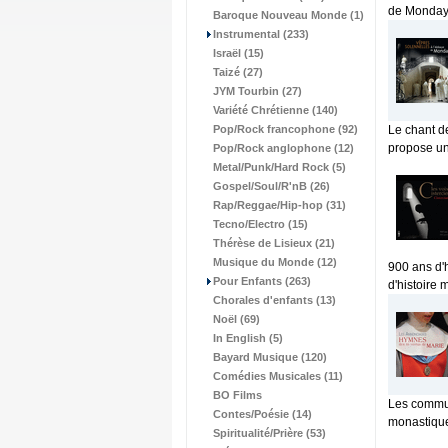
de Mondaye
Baroque Nouveau Monde (1)
Instrumental (233)
Israël (15)
Taizé (27)
JYM Tourbin (27)
Variété Chrétienne (140)
Pop/Rock francophone (92)
Le chant d
propose un
Pop/Rock anglophone (12)
Metal/Punk/Hard Rock (5)
Gospel/Soul/R'nB (26)
Rap/Reggae/Hip-hop (31)
Tecno/Electro (15)
Thérèse de Lisieux (21)
Musique du Monde (12)
900 ans d'
Pour Enfants (263)
d'histoire 
Chorales d'enfants (13)
Noël (69)
In English (5)
Bayard Musique (120)
Comédies Musicales (11)
BO Films
Les communa
Contes/Poésie (14)
monastique 
Spiritualité/Prière (53)