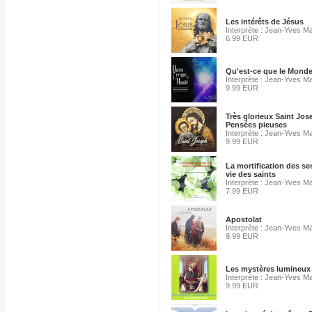
Les intérêts de Jésus
Interprète : Jean-Yves Ma
6.99 EUR
Qu'est-ce que le Monde
Interprète : Jean-Yves Ma
9.99 EUR
Très glorieux Saint Jos
Pensées pieuses
Interprète : Jean-Yves Ma
9.99 EUR
La mortification des se
vie des saints
Interprète : Jean-Yves Ma
7.99 EUR
Apostolat
Interprète : Jean-Yves Ma
9.99 EUR
Les mystères lumineux
Interprète : Jean-Yves Ma
9.99 EUR