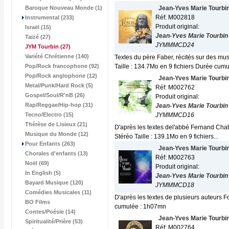
Baroque Nouveau Monde (1)
Jean-Yves Marie Tourbi
Réf: M002818
Instrumental (233)
Produit original:
Israël (15)
Jean-Yves Marie Tourbin
Taizé (27)
JYMMMCD24
JYM Tourbin
(27)
Variété Chrétienne (140)
Textes du père Faber, récités sur des m
Pop/Rock francophone (92)
Taille : 134.7Mo en 9 fichiers Durée cumul
Pop/Rock anglophone (12)
Jean-Yves Marie Tourbi
Metal/Punk/Hard Rock (5)
Réf: M002762
Gospel/Soul/R'nB (26)
Produit original:
Rap/Reggae/Hip-hop (31)
Jean-Yves Marie Tourbin
Tecno/Electro (15)
JYMMMCD16
Thérèse de Lisieux (21)
D'après les textes del'abbé Fernand Cha
Musique du Monde (12)
Stéréo Taille : 139.1Mo en 9 fichiers...
Pour Enfants (263)
Jean-Yves Marie Tourbi
Chorales d'enfants (13)
Réf: M002763
Noël (69)
Produit original:
In English (5)
Jean-Yves Marie Tourbin
Bayard Musique (120)
JYMMMCD18
Comédies Musicales (11)
D'après les textes de plusieurs auteurs 
BO Films
cumulée : 1h07mn
Contes/Poésie (14)
Jean-Yves Marie Tourbi
Spiritualité/Prière (53)
Réf: M002764