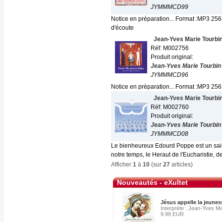
JYMMMCD99
Notice en préparation... Format :MP3 256
d'écoute
Jean-Yves Marie Tourbi
Réf: M002756
Produit original:
Jean-Yves Marie Tourbin
JYMMMCD96
Notice en préparation... Format :MP3 25
Jean-Yves Marie Tourbi
Réf: M002760
Produit original:
Jean-Yves Marie Tourbin
JYMMMCD08
Le bienheureux Edourd Poppe est un sain
notre temps, le Heraut de l'Eucharistie, de
Afficher
1
à
10
(sur
27
articles)
Nouveautés - eXultet
Jésus appelle la jeunes
Interprète : Jean-Yves Ma
9.99 EUR