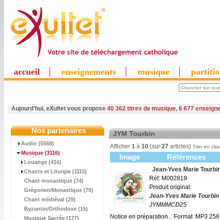
accueil
enseignements
musique
partiti
Aujourd'hui, eXultet vous propose
40 362 titres de musique
,
6 677 enseign
Nos partenaires
JYM Tourbin
Audio (5568)
Afficher
1
à
10
(sur
27
articles)
Trier en cliq
Musique
(3116)
Image
Références
Louange (416)
Jean-Yves Marie Tourbi
Chants et Liturgie (1115)
Réf: M002819
Chant monastique (74)
Produit original:
Grégorien/Monastique (70)
Jean-Yves Marie Tourbin
Chant médiéval (29)
JYMMMCD25
Byzantin/Orthodoxe (15)
Notice en préparation... Format :MP3 25
Musique Sacrée (177)