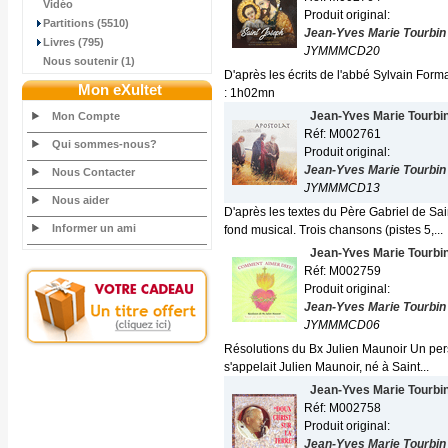
Vidéo
Produit original:
Partitions (5510)
Jean-Yves Marie Tourbin
Livres (795)
JYMMMCD20
Nous soutenir (1)
D'après les écrits de l'abbé Sylvain For
Mon eXultet
: 1h02mn
Jean-Yves Marie Tourbi
Mon Compte
Réf: M002761
Qui sommes-nous?
Produit original:
Jean-Yves Marie Tourbin
Nous Contacter
JYMMMCD13
Nous aider
D'après les textes du Père Gabriel de Sa
Informer un ami
fond musical. Trois chansons (pistes 5,...
Jean-Yves Marie Tourbi
Réf: M002759
Produit original:
Jean-Yves Marie Tourbin
JYMMMCD06
Résolutions du Bx Julien Maunoir Un perso
s'appelait Julien Maunoir, né à Saint...
Jean-Yves Marie Tourbi
Réf: M002758
Produit original:
Jean-Yves Marie Tourbin