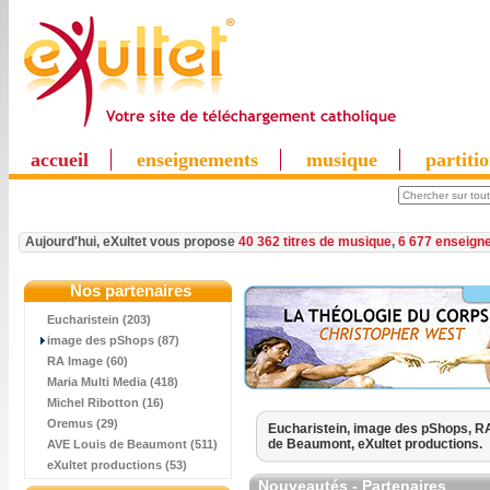
accueil
enseignements
musique
partiti
Aujourd'hui, eXultet vous propose
40 362 titres de musique
,
6 677 enseign
Nos partenaires
Eucharistein (203)
image des pShops (87)
RA Image (60)
Maria Multi Media (418)
Michel Ribotton (16)
Oremus (29)
Eucharistein,
image des pShops,
RA
de Beaumont,
eXultet productions.
AVE Louis de Beaumont (511)
eXultet productions (53)
Nouveautés - Partenaires