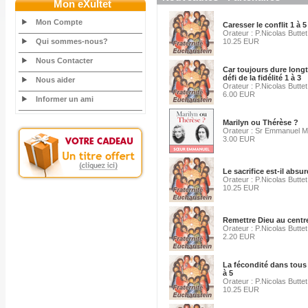
Mon eXultet
Mon Compte
Caresser le conflit 1 à 5
Orateur : P.Nicolas Buttet
Qui sommes-nous?
10.25 EUR
Nous Contacter
Car toujours dure longt
défi de la fidélité 1 à 3
Nous aider
Orateur : P.Nicolas Buttet
6.00 EUR
Informer un ami
Marilyn ou Thérèse ?
Orateur : Sr Emmanuel Ma
3.00 EUR
Le sacrifice est-il absur
Orateur : P.Nicolas Buttet
10.25 EUR
Remettre Dieu au centre
Orateur : P.Nicolas Buttet
2.20 EUR
La fécondité dans tous 
à 5
Orateur : P.Nicolas Buttet
10.25 EUR