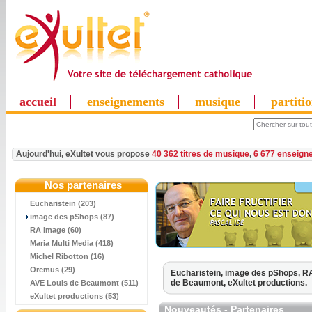
accueil
enseignements
musique
partiti
Aujourd'hui, eXultet vous propose
40 362 titres de musique
,
6 677 enseign
Nos partenaires
Eucharistein (203)
image des pShops (87)
RA Image (60)
Maria Multi Media (418)
Michel Ribotton (16)
Oremus (29)
Eucharistein,
image des pShops,
RA
de Beaumont,
eXultet productions.
AVE Louis de Beaumont (511)
eXultet productions (53)
Nouveautés - Partenaires