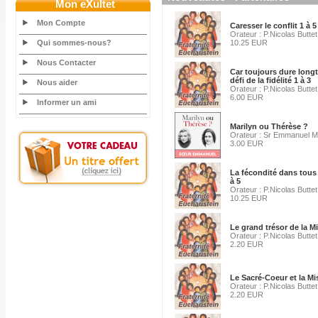
Mon eXultet
Mon Compte
Caresser le conflit 1 à 5
Orateur : P.Nicolas Buttet
Qui sommes-nous?
10.25 EUR
Nous Contacter
Car toujours dure longt
défi de la fidélité 1 à 3
Nous aider
Orateur : P.Nicolas Buttet
6.00 EUR
Informer un ami
Marilyn ou Thérèse ?
Orateur : Sr Emmanuel Ma
3.00 EUR
La fécondité dans tous 
à 5
Orateur : P.Nicolas Buttet
10.25 EUR
Le grand trésor de la M
Orateur : P.Nicolas Buttet
2.20 EUR
Le Sacré-Coeur et la Mi
Orateur : P.Nicolas Buttet
2.20 EUR