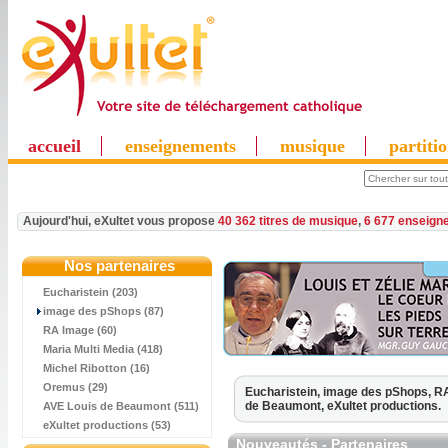
accueil
enseignements
musique
partiti
Aujourd'hui, eXultet vous propose
40 362 titres de musique
,
6 677 enseign
Nos partenaires
Eucharistein (203)
image des pShops (87)
RA Image (60)
Maria Multi Media (418)
Michel Ribotton (16)
Oremus (29)
Eucharistein,
image des pShops,
RA
de Beaumont,
eXultet productions.
AVE Louis de Beaumont (511)
eXultet productions (53)
Nouveautés - Partenaires