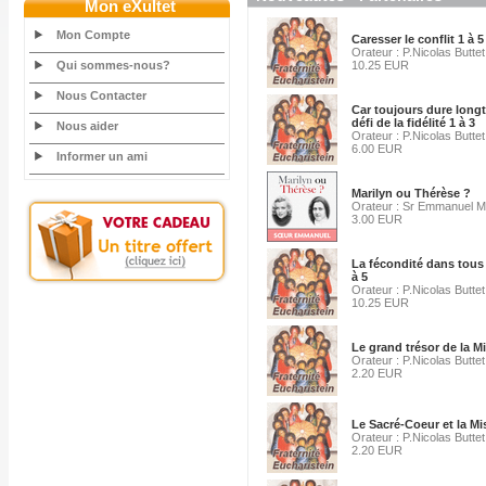
Mon eXultet
Mon Compte
Caresser le conflit 1 à 5
Orateur : P.Nicolas Buttet
Qui sommes-nous?
10.25 EUR
Nous Contacter
Car toujours dure longt
défi de la fidélité 1 à 3
Nous aider
Orateur : P.Nicolas Buttet
6.00 EUR
Informer un ami
Marilyn ou Thérèse ?
Orateur : Sr Emmanuel Ma
3.00 EUR
La fécondité dans tous 
à 5
Orateur : P.Nicolas Buttet
10.25 EUR
Le grand trésor de la M
Orateur : P.Nicolas Buttet
2.20 EUR
Le Sacré-Coeur et la Mi
Orateur : P.Nicolas Buttet
2.20 EUR