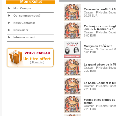
Mon eXultet
Mon Compte
Caresser le conflit 1 à 5
Orateur : P.Nicolas Buttet
Qui sommes-nous?
10.25 EUR
Nous Contacter
Car toujours dure longt
défi de la fidélité 1 à 3
Nous aider
Orateur : P.Nicolas Buttet
6.00 EUR
Informer un ami
Marilyn ou Thérèse ?
Orateur : Sr Emmanuel Ma
3.00 EUR
Le grand trésor de la M
Orateur : P.Nicolas Buttet
2.20 EUR
Le Sacré-Coeur et la Mi
Orateur : P.Nicolas Buttet
2.20 EUR
Fatima et les signes de
temps
Orateur : P.Nicolas Buttet
2.20 EUR