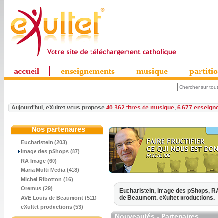
accueil
enseignements
musique
partiti
Aujourd'hui, eXultet vous propose
40 362 titres de musique
,
6 677 enseign
Nos partenaires
Eucharistein (203)
image des pShops (87)
RA Image (60)
Maria Multi Media (418)
Michel Ribotton (16)
Oremus (29)
Eucharistein,
image des pShops,
RA
de Beaumont,
eXultet productions.
AVE Louis de Beaumont (511)
eXultet productions (53)
Nouveautés - Partenaires