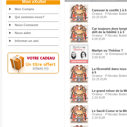
Mon eXultet
Mon Compte
Caresser le conflit 1 à 5
Orateur : P.Nicolas Buttet
Qui sommes-nous?
10.25 EUR
Nous Contacter
Car toujours dure longt
défi de la fidélité 1 à 3
Nous aider
Orateur : P.Nicolas Buttet
6.00 EUR
Informer un ami
Marilyn ou Thérèse ?
Orateur : Sr Emmanuel Ma
3.00 EUR
La fécondité dans tous 
à 5
Orateur : P.Nicolas Buttet
10.25 EUR
Le grand trésor de la M
Orateur : P.Nicolas Buttet
2.20 EUR
Le Sacré-Coeur et la Mi
Orateur : P.Nicolas Buttet
2.20 EUR