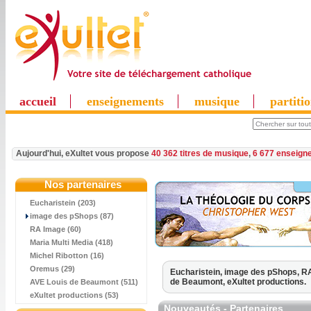
accueil
enseignements
musique
partiti
Aujourd'hui, eXultet vous propose
40 362 titres de musique
,
6 677 enseign
Nos partenaires
Eucharistein (203)
image des pShops (87)
RA Image (60)
Maria Multi Media (418)
Michel Ribotton (16)
Oremus (29)
Eucharistein,
image des pShops,
RA
de Beaumont,
eXultet productions.
AVE Louis de Beaumont (511)
eXultet productions (53)
Nouveautés - Partenaires