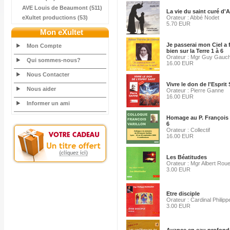
AVE Louis de Beaumont (511)
La vie du saint curé d'
eXultet productions (53)
Orateur : Abbé Nodet
5.70 EUR
Mon eXultet
Je passerai mon Ciel a 
Mon Compte
bien sur la Terre 1 à 6
Orateur : Mgr Guy Gauc
Qui sommes-nous?
16.00 EUR
Nous Contacter
Vivre le don de l'Esprit 
Nous aider
Orateur : Pierre Ganne
16.00 EUR
Informer un ami
Homage au P. François V
6
Orateur : Collectif
16.00 EUR
Les Béatitudes
Orateur : Mgr Albert Roue
3.00 EUR
Etre disciple
Orateur : Cardinal Philipp
3.00 EUR