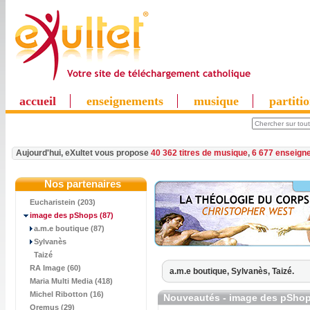
accueil
enseignements
musique
partiti
Aujourd'hui, eXultet vous propose
40 362 titres de musique
,
6 677 enseign
Nos partenaires
Eucharistein (203)
image des pShops
(87)
a.m.e boutique (87)
Sylvanès
Taizé
RA Image (60)
a.m.e boutique,
Sylvanès,
Taizé.
Maria Multi Media (418)
Michel Ribotton (16)
Nouveautés - image des pSho
Oremus (29)