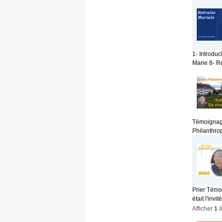
1- Introduc
Marie 8- Re
Témoignage
Philanthrop
Prier Témo
était l'invi
Afficher
1