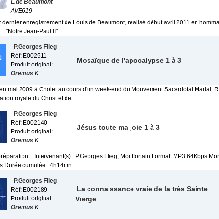
L.de Beaumont
AVE619
out dernier enregistrement de Louis de Beaumont, réalisé début avril 2011 en homma
.. "Notre Jean-Paul II"...
P.Georges Flieg
Réf: E002511
Mosaïque de l'apocalypse 1 à 3
Produit original:
Oremus
K
 en mai 2009 à Cholet au cours d'un week-end du Mouvement Sacerdotal Marial. R
sation royale du Christ et de...
P.Georges Flieg
Réf: E002140
Jésus toute ma joie 1 à 3
Produit original:
Oremus
K
préparation... Intervenant(s) : P.Georges Flieg, Montfortain Format :MP3 64Kbps Mon
ers Durée cumulée : 4h14mn
P.Georges Flieg
La connaissance vraie de la très Sainte
Réf: E002189
Produit original:
Vierge
Oremus
K