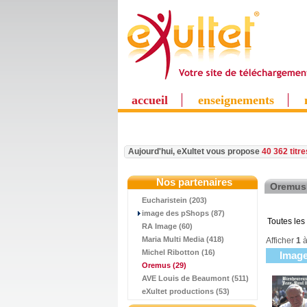
accueil
enseignements
Aujourd'hui, eXultet vous propose
40 362 titr
Nos partenaires
Oremus
Eucharistein (203)
image des pShops (87)
Toutes les
RA Image (60)
Maria Multi Media (418)
Afficher
1
Michel Ribotton (16)
Imag
Oremus
(29)
AVE Louis de Beaumont (511)
eXultet productions (53)