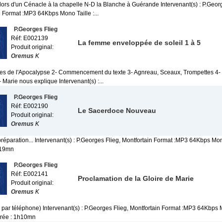
 lors d'un Cénacle à la chapelle N-D la Blanche à Guérande Intervenant(s) : P.Georg
n Format :MP3 64Kbps Mono Taille :...
P.Georges Flieg
Réf: E002139
La femme enveloppée de soleil 1 à 5
Produit original:
Oremus
K
es de l'Apocalypse 2- Commencement du texte 3- Agnreau, Sceaux, Trompettes 4- 
 Marie nous explique Intervenant(s) :...
P.Georges Flieg
Réf: E002190
Le Sacerdoce Nouveau
Produit original:
Oremus
K
réparation... Intervenant(s) : P.Georges Flieg, Montfortain Format :MP3 64Kbps Mon
h19mn
P.Georges Flieg
Réf: E002141
Proclamation de la Gloire de Marie
Produit original:
Oremus
K
 par téléphone) Intervenant(s) : P.Georges Flieg, Montfortain Format :MP3 64Kbps M
rée : 1h10mn