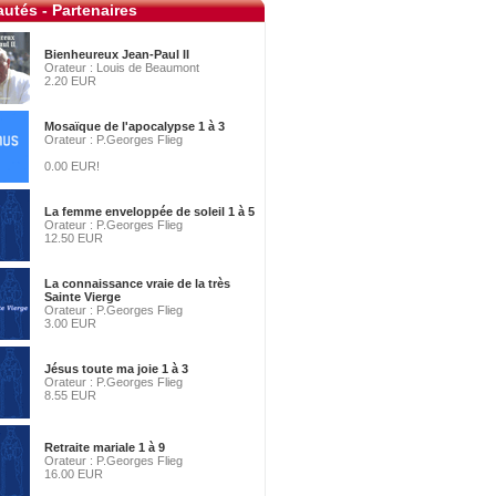
utés - Partenaires
Bienheureux Jean-Paul II
Orateur : Louis de Beaumont
2.20 EUR
Mosaïque de l'apocalypse 1 à 3
Orateur : P.Georges Flieg
0.00 EUR!
La femme enveloppée de soleil 1 à 5
Orateur : P.Georges Flieg
12.50 EUR
La connaissance vraie de la très
Sainte Vierge
Orateur : P.Georges Flieg
3.00 EUR
Jésus toute ma joie 1 à 3
Orateur : P.Georges Flieg
8.55 EUR
Retraite mariale 1 à 9
Orateur : P.Georges Flieg
16.00 EUR