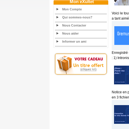
Mon eXultet
Mon Compte
Voici le t
Qui sommes-nous?
a tant aimé.
Nous Contacter
Nous aider
Informer un ami
Enregistré
: 1) Introni
Notice en 
en 3 fichi