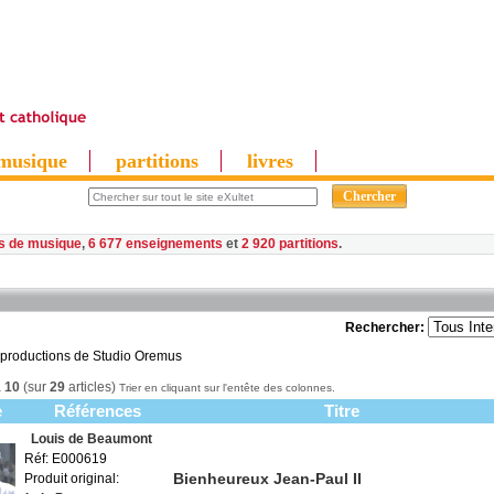
musique
partitions
livres
es de musique
,
6 677 enseignements
et
2 920 partitions
Rechercher:
 productions de Studio Oremus
à
10
(sur
29
articles)
Trier en cliquant sur l'entête des colonnes.
e
Références
Titre
Louis de Beaumont
Réf: E000619
Bienheureux Jean-Paul II
Produit original: