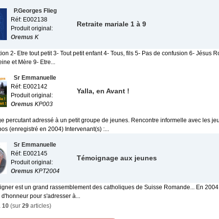
P.Georges Flieg
Réf: E002138
Retraite mariale 1 à 9
Produit original:
Oremus
K
tion 2- Etre tout petit 3- Tout petit enfant 4- Tous, fils 5- Pas de confusion 6- Jésus R
ine et Mère 9- Etre...
Sr Emmanuelle
Réf: E002142
Yalla, en Avant !
Produit original:
Oremus
KP003
 percutant adressé à un petit groupe de jeunes. Rencontre informelle avec les je
os (enregistré en 2004) Intervenant(s) :...
Sr Emmanuelle
Réf: E002145
Témoignage aux jeunes
Produit original:
Oremus
KPT2004
igner est un grand rassemblement des catholiques de Suisse Romande... En 200
té d'honneur pour s'adresser à...
à
10
(sur
29
articles)